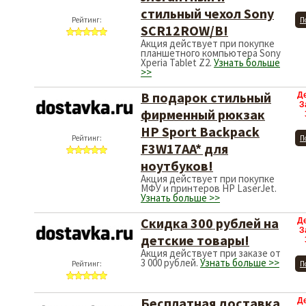
стильный чехол Sony
Рейтинг:
П
SCR12ROW/B!
Акция действует при покупке
планшетного компьютера Sony
Xperia Tablet Z2.
Узнать больше
>>
В подарок стильный
Д
З
фирменный рюкзак
HP Sport Backpack
Рейтинг:
П
F3W17AA* для
ноутбуков!
Акция действует при покупке
МФУ и принтеров HP LaserJet.
Узнать больше >>
Скидка 300 рублей на
Д
З
детские товары!
Акция действует при заказе от
3 000 рублей.
Узнать больше >>
Рейтинг:
П
Бесплатная доставка
Д