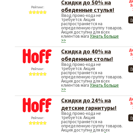
Скидки до 50% на
Д
З
Рейтинг:
обеденные стулья!
Ввод промо-кода не
требуется. Акция
П
распространяется на
определенную группу товаров.
Акция доступна для всех
клиентов мага
Узнать больше
>>
Скидка до 40% на
Д
З
обеденные столы!
Ввод промо-кода не
требуется. Акция
Рейтинг:
П
распространяется на
определенную группу товаров.
Акция доступна для всех
клиентов мага
Узнать больше
>>
Скидки до 24% на
Д
З
детские гарнитуры!
Ввод промо-кода не
требуется. Акция
Рейтинг:
П
распространяется на
определенную группу товаров.
Акция доступна для всех