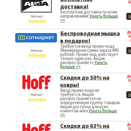
З
доставка!
Бесплатная доставка по всем
направлениям!
Узнать больше
Рейтинг:
П
>>
Беспроводная мышка
Д
З
в подарок!
Требуется ввод промо-кода.
Минимальная сумма заказа 890
Рейтинг:
П
рублей. Промо-код действует
только один раз. Акция
распространяетс
Узнать
больше >>
Скидки до 50% на
Д
З
ковры!
Ввод промо-кода не
требуется. Акция
Рейтинг:
П
распространяется на
определенную группу товаров.
Акция доступна для всех
клиентов мага
Узнать больше
>>
Скидки до 63% на
Д
З