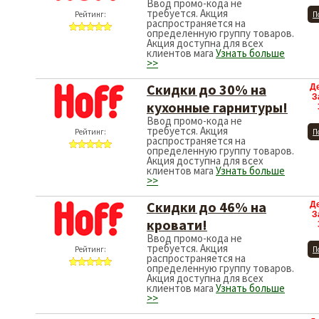
Ввод промо-кода не
требуется. Акция
Рейтинг:
П
распространяется на
определенную группу товаров.
Акция доступна для всех
клиентов мага
Узнать больше
>>
Скидки до 30% на
Д
З
кухонные гарнитуры!
Ввод промо-кода не
требуется. Акция
Рейтинг:
П
распространяется на
определенную группу товаров.
Акция доступна для всех
клиентов мага
Узнать больше
>>
Скидки до 46% на
Д
З
кровати!
Ввод промо-кода не
требуется. Акция
Рейтинг:
П
распространяется на
определенную группу товаров.
Акция доступна для всех
клиентов мага
Узнать больше
>>