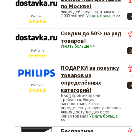
З
по Москве!
Акция действует при заказе от
7 000 рублей.
Узнать больше >>
Рейтинг:
П
Скидки до 50% на ряд
Д
З
товаров!
Узнать больше >>
Рейтинг:
П
ПОДАРКИ за покупку
Д
З
товаров из
определённых
Рейтинг:
П
категорий!
Ввод промо-кода не
требуется. Акция
распространяется на
определенную группу товаров.
Акция доступна для всех
клиентов мага
Узнать больше
>>
Бесплатная
Д