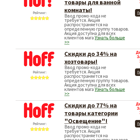
товары для ванной
комнаты!
Рейтинг:
П
Ввод промо-кода не
требуется. Акция
распространяется на
определенную группу товаров.
Акция доступна для всех
клиентов мага
Узнать больше
>>
Скидки до 34% на
Д
З
хозтовары!
Ввод промо-кода не
требуется. Акция
Рейтинг:
П
распространяется на
определенную группу товаров.
Акция доступна для всех
клиентов мага
Узнать больше
>>
Скидки до 77% на
Д
З
товары категории
"Освещение"!
Рейтинг:
П
Ввод промо-кода не
требуется. Акция
распространяется на
определенную группу товаров.