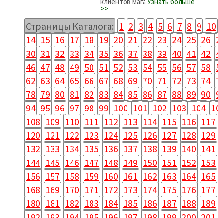
клиентов мага
Узнать больше
>>
Страницы Каталога:
1
2
3
4
5
6
7
8
9
10
14
15
16
17
18
19
20
21
22
23
24
25
26
30
31
32
33
34
35
36
37
38
39
40
41
42
46
47
48
49
50
51
52
53
54
55
56
57
58
62
63
64
65
66
67
68
69
70
71
72
73
74
78
79
80
81
82
83
84
85
86
87
88
89
90
94
95
96
97
98
99
100
101
102
103
104
1
108
109
110
111
112
113
114
115
116
117
120
121
122
123
124
125
126
127
128
129
132
133
134
135
136
137
138
139
140
141
144
145
146
147
148
149
150
151
152
153
156
157
158
159
160
161
162
163
164
165
168
169
170
171
172
173
174
175
176
177
180
181
182
183
184
185
186
187
188
189
192
193
194
195
196
197
198
199
200
201