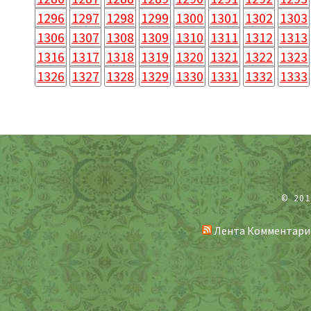
1296
1297
1298
1299
1300
1301
1302
1303
1306
1307
1308
1309
1310
1311
1312
1313
1316
1317
1318
1319
1320
1321
1322
1323
1326
1327
1328
1329
1330
1331
1332
1333
© 20
Лента Комментари