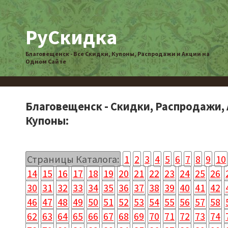
РуСкидка
Благовещенск - Все Скидки, Купоны, Распродажи и Акции на
Одном Сайте
Благовещенск - Скидки, Распродажи, 
Купоны:
Страницы Каталога:
1
2
3
4
5
6
7
8
9
10
14
15
16
17
18
19
20
21
22
23
24
25
26
30
31
32
33
34
35
36
37
38
39
40
41
42
46
47
48
49
50
51
52
53
54
55
56
57
58
62
63
64
65
66
67
68
69
70
71
72
73
74