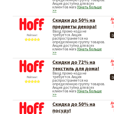
Акция доступна для всех
клиентов мага
Узнать больше
>>
Скидки до 50% на
Д
З
предметы декора!
Ввод промо-кода не
требуется. Акция
Рейтинг:
П
распространяется на
определенную группу товаров.
Акция доступна для всех
клиентов мага
Узнать больше
>>
Скидки до 72% на
Д
З
текстиль для дома!
Ввод промо-кода не
требуется. Акция
Рейтинг:
П
распространяется на
определенную группу товаров.
Акция доступна для всех
клиентов мага
Узнать больше
>>
Скидка до 50% на
Д
З
посуду!