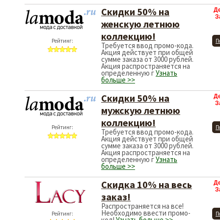
Скидки 50% на
Д
З
женскую летнюю
коллекцию!
Рейтинг:
П
Требуется ввод промо-кода.
Акция действует при общей
сумме заказа от 3000 рублей.
Акция распространяется на
определенную г
Узнать
больше >>
Скидки 50% на
Д
З
мужскую летнюю
коллекцию!
Рейтинг:
П
Требуется ввод промо-кода.
Акция действует при общей
сумме заказа от 3000 рублей.
Акция распространяется на
определенную г
Узнать
больше >>
Скидка 10% на весь
Д
З
заказ!
Распространяется на все!
Необходимо ввести промо-
Рейтинг:
П
код!
Узнать больше >>