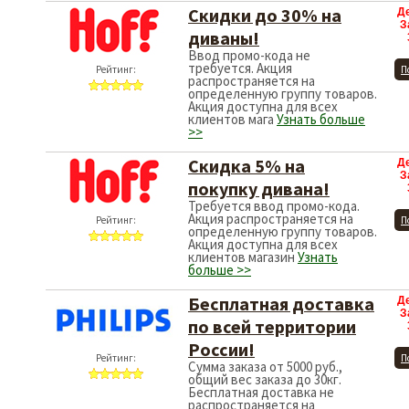
Скидки до 30% на
Д
З
диваны!
Ввод промо-кода не
требуется. Акция
Рейтинг:
П
распространяется на
определенную группу товаров.
Акция доступна для всех
клиентов мага
Узнать больше
>>
Скидка 5% на
Д
З
покупку дивана!
Требуется ввод промо-кода.
Акция распространяется на
Рейтинг:
П
определенную группу товаров.
Акция доступна для всех
клиентов магазин
Узнать
больше >>
Бесплатная доставка
Д
З
по всей территории
России!
Рейтинг:
П
Сумма заказа от 5000 руб.,
общий вес заказа до 30кг.
Бесплатная доставка не
распространяется на