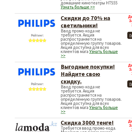
домашние кинотеатры HTS55
Узнать больше >>
Скидки до 70% на
Д
З
светильники!
Ввод промо-кода не
требуется. Акция
Рейтинг:
П
распространяется на
определенную группу товаров.
Акция доступна для всех
клиентов мага
Узнать больше
>>
Выгодные покупки!
Д
З
Найдите свою
скидку.
Рейтинг:
П
Ввод промо-кода не
требуется. Акция
распространяется на
определенную группу товаров.
Акция доступна для всех
клиентов мага
Узнать больше
>>
Скидка 3000 тенге!
Д
З
Требуется ввод промо-кода.