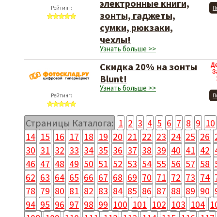
электронные книги,
Рейтинг:
П
зонты, гаджеты,
сумки, рюкзаки,
чехлы!
Узнать больше >>
Скидка 20% на зонты
Д
З
Blunt!
Узнать больше >>
Рейтинг:
П
Страницы Каталога:
1
2
3
4
5
6
7
8
9
10
14
15
16
17
18
19
20
21
22
23
24
25
26
30
31
32
33
34
35
36
37
38
39
40
41
42
46
47
48
49
50
51
52
53
54
55
56
57
58
62
63
64
65
66
67
68
69
70
71
72
73
74
78
79
80
81
82
83
84
85
86
87
88
89
90
94
95
96
97
98
99
100
101
102
103
104
1