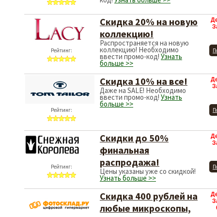
Скидка 20% на новую
Д
З
коллекцию!
Распространяется на новую
коллекцию! Необходимо
Рейтинг:
П
ввести промо-код!
Узнать
больше >>
Скидка 10% на все!
Д
З
Даже на SALE! Необходимо
ввести промо-код!
Узнать
больше >>
Рейтинг:
П
Скидки до 50%
Д
З
финальная
распродажа!
Рейтинг:
П
Цены указаны уже со скидкой!
Узнать больше >>
Скидка 400 рублей на
Д
З
любые микроскопы,