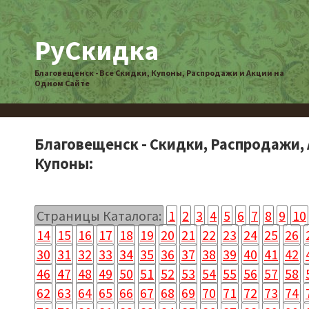
РуСкидка
Благовещенск - Все Скидки, Купоны, Распродажи и Акции на
Одном Сайте
Благовещенск - Скидки, Распродажи, 
Купоны:
Страницы Каталога:
1
2
3
4
5
6
7
8
9
10
14
15
16
17
18
19
20
21
22
23
24
25
26
30
31
32
33
34
35
36
37
38
39
40
41
42
46
47
48
49
50
51
52
53
54
55
56
57
58
62
63
64
65
66
67
68
69
70
71
72
73
74