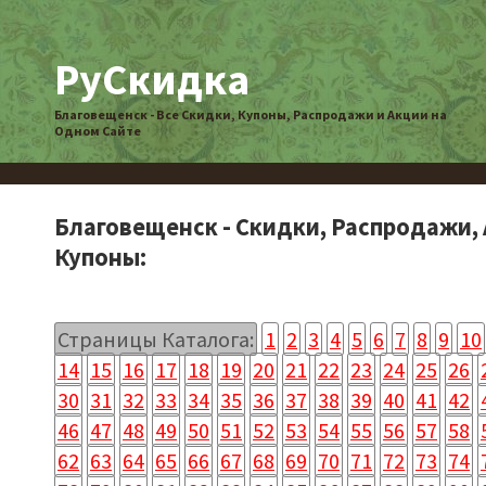
РуСкидка
Благовещенск - Все Скидки, Купоны, Распродажи и Акции на
Одном Сайте
Благовещенск - Скидки, Распродажи, 
Купоны:
Страницы Каталога:
1
2
3
4
5
6
7
8
9
10
14
15
16
17
18
19
20
21
22
23
24
25
26
30
31
32
33
34
35
36
37
38
39
40
41
42
46
47
48
49
50
51
52
53
54
55
56
57
58
62
63
64
65
66
67
68
69
70
71
72
73
74