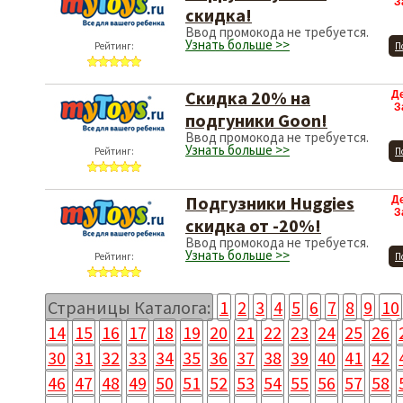
З
скидка!
Ввод промокода не требуется.
Узнать больше >>
Рейтинг:
П
Скидка 20% на
Д
З
подгуники Goon!
Ввод промокода не требуется.
Узнать больше >>
Рейтинг:
П
Подгузники Huggies
Д
З
скидка от -20%!
Ввод промокода не требуется.
Узнать больше >>
Рейтинг:
П
Страницы Каталога:
1
2
3
4
5
6
7
8
9
10
14
15
16
17
18
19
20
21
22
23
24
25
26
30
31
32
33
34
35
36
37
38
39
40
41
42
46
47
48
49
50
51
52
53
54
55
56
57
58