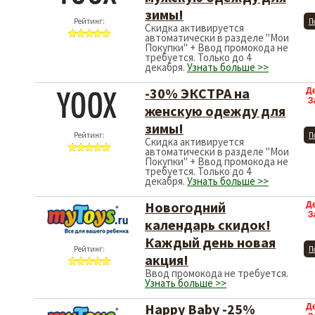
зимы!
Рейтинг:
П
Скидка активируется
автоматически в разделе "Мои
Покупки" + Ввод промокода не
требуется. Только до 4
декабря.
Узнать больше >>
-30% ЭКСТРА на
Д
З
женскую одежду для
зимы!
Рейтинг:
П
Скидка активируется
автоматически в разделе "Мои
Покупки" + Ввод промокода не
требуется. Только до 4
декабря.
Узнать больше >>
Новогодний
Д
З
календарь скидок!
Каждый день новая
Рейтинг:
П
акция!
Ввод промокода не требуется.
Узнать больше >>
Happy Baby -25%
Д