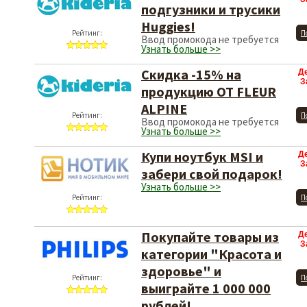
подгузники и трусики
Huggies!
Рейтинг:
П
Ввод промокода не требуется
Узнать больше >>
Скидка -15% на
Д
З
продукцию ОТ FLEUR
ALPINE
Рейтинг:
П
Ввод промокода не требуется
Узнать больше >>
Купи ноутбук MSI и
Д
З
забери свой подарок!
Узнать больше >>
Рейтинг:
П
Покупайте товары из
Д
З
категории "Красота и
здоровье" и
Рейтинг:
П
выиграйте 1 000 000
рублей!