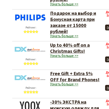
Узнать больше >>
Подарок на выбор и
Д
З
Бонусная карта при
заказе от 15000
Рейтинг:
П
рублей!
Узнать больше >>
Up to 40% off on a
Д
З
Christmas Gifts!
Узнать больше >>
Рейтинг:
П
Free Gift + Extra 5%
Д
З
OFF for Brand Phones!
Узнать больше >>
Рейтинг:
П
-30% ЭКСТРА на
Д
З
мужскую одежду для