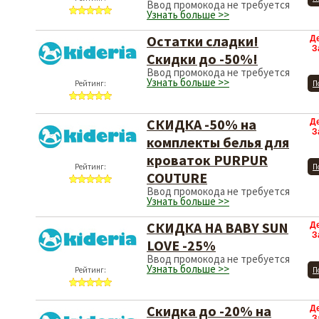
Ввод промокода не требуется
Узнать больше >>
Остатки сладки!
Д
З
Скидки до -50%!
Ввод промокода не требуется
Узнать больше >>
Рейтинг:
П
СКИДКА -50% на
Д
З
комплекты белья для
кроваток PURPUR
Рейтинг:
П
COUTURE
Ввод промокода не требуется
Узнать больше >>
СКИДКА НА BABY SUN
Д
З
LOVE -25%
Ввод промокода не требуется
Узнать больше >>
Рейтинг:
П
Скидка до -20% на
Д
З