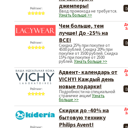
джемперы!
Рейтинг:
П
Ввод промокода не требуется.
Узнать больше >>
Чем больше, тем
Д
З
лучше! До -25% на
ВСЕ!
Рейтинг:
П
Скидка 25% при покупке от
4500 рублей. Скидка 20% при
покупке от 3500 рублей. Скидка
15% при покупке от 2500
рублей.
Узнать больше >>
Адвент- календарь от
Д
З
VICHY! Каждый день
новые подарки!
Рейтинг:
П
Подробности на специальной
страничке акции!
Узнать
больше >>
Скидки до -40% на
Д
З
бытовую технику
Philips Avent!
Рейтинг:
П