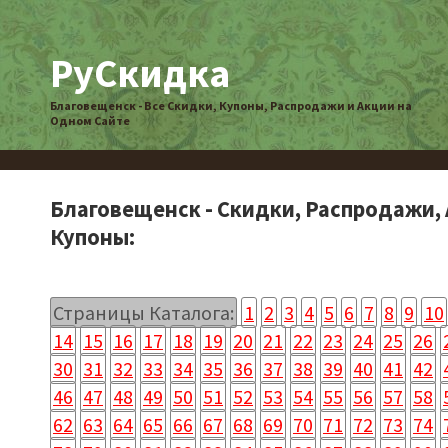
РуСкидка
Благовещенск - Все Скидки, Купоны, Распродажи и Акции на
Одном Сайте
Благовещенск - Скидки, Распродажи, 
Купоны:
Страницы Каталога:
1
2
3
4
5
6
7
8
9
10
14
15
16
17
18
19
20
21
22
23
24
25
26
30
31
32
33
34
35
36
37
38
39
40
41
42
46
47
48
49
50
51
52
53
54
55
56
57
58
62
63
64
65
66
67
68
69
70
71
72
73
74