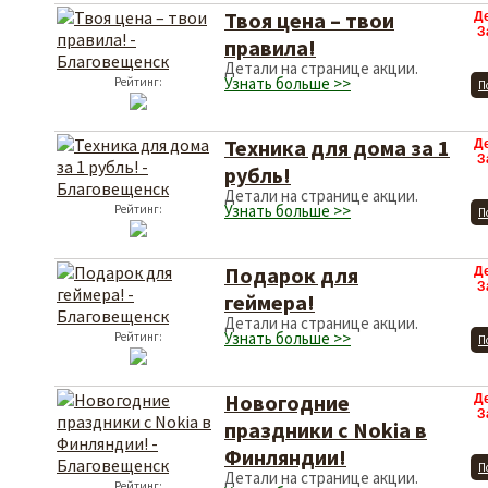
Твоя цена – твои
Д
З
правила!
Детали на странице акции.
Узнать больше >>
Рейтинг:
П
Техника для дома за 1
Д
З
рубль!
Детали на странице акции.
Узнать больше >>
Рейтинг:
П
Подарок для
Д
З
геймера!
Детали на странице акции.
Узнать больше >>
Рейтинг:
П
Новогодние
Д
З
праздники с Nokia в
Финляндии!
П
Детали на странице акции.
Рейтинг: