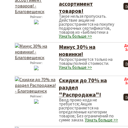
ассортимент
П
товаров!
Такое нельзя пропускать.
Рейтинг:
Действие акции не
распространяется на покупку
подарочных сертификатов,
товаров из «Библиотеки а
Узнать больше >>
Минус 30% на
Д
З
новинки!
Распространяется только на
товары полной стоимости.
Рейтинг:
П
Узнать больше >>
Скидки до 70% на
Д
З
раздел
"Распродажа"!
Рейтинг:
П
Ввод промо-кода не
требуется; Акция
распространяется на
определенные категории
товаров; Без ограничений по
сумме заказа.
Узнать больше >>