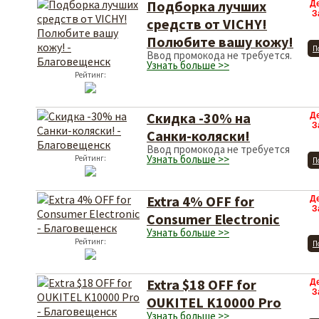
Подборка лучших
Д
З
средств от VICHY!
Полюбите вашу кожу!
П
Ввод промокода не требуется.
Узнать больше >>
Рейтинг:
Скидка -30% на
Д
З
Санки-коляски!
Ввод промокода не требуется
Узнать больше >>
Рейтинг:
П
Extra 4% OFF for
Д
З
Consumer Electronic
Узнать больше >>
Рейтинг:
П
Extra $18 OFF for
Д
З
OUKITEL K10000 Pro
Узнать больше >>