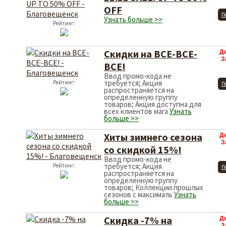
OFF
П
Узнать больше >>
Рейтинг:
Скидки на ВСЕ-ВСЕ-
Д
З
ВСЕ!
Ввод промо-кода не
требуется; Акция
Рейтинг:
П
распространяется на
определенную группу
товаров; Акция доступна для
всех клиентов мага
Узнать
больше >>
Хиты зимнего сезона
Д
З
со скидкой 15%!
Ввод промо-кода не
требуется; Акция
Рейтинг:
П
распространяется на
определенную группу
товаров; Коллекции прошлых
сезонов с максималь
Узнать
больше >>
Скидка -7% на
Д
З