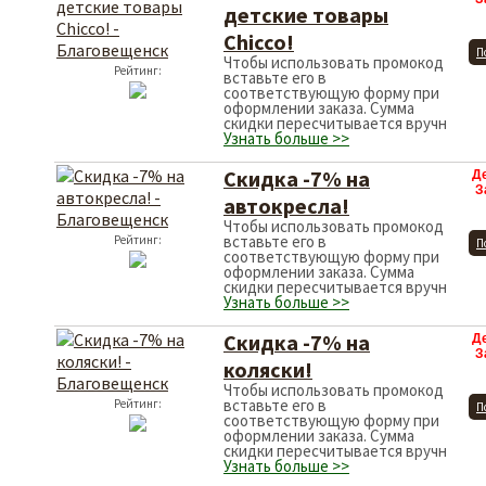
детские товары
Chicco!
П
Чтобы использовать промокод
Рейтинг:
вставьте его в
соответствующую форму при
оформлении заказа. Сумма
скидки пересчитывается вручн
Узнать больше >>
Скидка -7% на
Д
З
автокресла!
Чтобы использовать промокод
вставьте его в
Рейтинг:
П
соответствующую форму при
оформлении заказа. Сумма
скидки пересчитывается вручн
Узнать больше >>
Скидка -7% на
Д
З
коляски!
Чтобы использовать промокод
вставьте его в
Рейтинг:
П
соответствующую форму при
оформлении заказа. Сумма
скидки пересчитывается вручн
Узнать больше >>