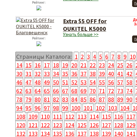
Рейтинг:
П
Extra $5 OFF for
Д
З
OUKITEL K5000
Узнать больше >>
Рейтинг:
П
Страницы Каталога:
1
2
3
4
5
6
7
8
9
10
14
15
16
17
18
19
20
21
22
23
24
25
26
30
31
32
33
34
35
36
37
38
39
40
41
42
46
47
48
49
50
51
52
53
54
55
56
57
58
62
63
64
65
66
67
68
69
70
71
72
73
74
78
79
80
81
82
83
84
85
86
87
88
89
90
94
95
96
97
98
99
100
101
102
103
104
1
108
109
110
111
112
113
114
115
116
117
120
121
122
123
124
125
126
127
128
129
132
133
134
135
136
137
138
139
140
141