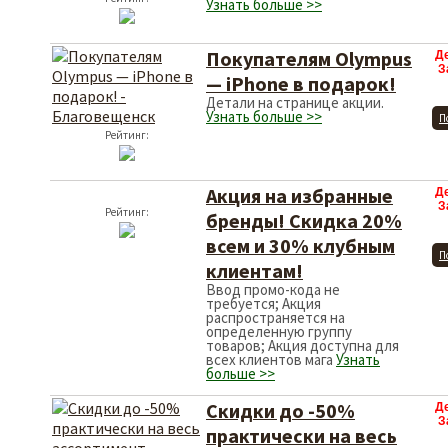
Узнать больше >>
Покупателям Olympus
Д
З
— iPhone в подарок!
Детали на странице акции.
Узнать больше >>
П
Рейтинг:
Акция на избранные
Д
З
Рейтинг:
бренды! Скидка 20%
всем и 30% клубным
П
клиентам!
Ввод промо-кода не
требуется; Акция
распространяется на
определенную группу
товаров; Акция доступна для
всех клиентов мага
Узнать
больше >>
Скидки до -50%
Д
З
практически на весь