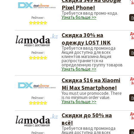
З
Pixel Phone!
Требуется ввод промо-кода.
Узнать больше >>
Рейтинг:
П
Скидка 30% на
Д
З
одежду LOST INK
Требуется ввод промокода
Акция доступна для всех
Рейтинг:
П
клиентов магазина Акция
распространяется на
определенную группу товаров
Узнать больше >>
Скидка $16 на Xiaomi
Д
З
Mi Max Smartphone!
You must use promocode. There
is no minimum order value.
Рейтинг:
П
Узнать больше >>
Скидки до 50% на
Д
З
всё!
Требуется ввод промокода
Акция доступна для всех
Рейтинг:
П