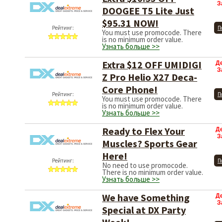
З
DOOGEE T5 Lite Just
$95.31 NOW!
Рейтинг:
П
You must use promocode. There
is no minimum order value.
Узнать больше >>
Extra $12 OFF UMIDIGI
Д
З
Z Pro Helio X27 Deca-
Core Phone!
Рейтинг:
П
You must use promocode. There
is no minimum order value.
Узнать больше >>
Ready to Flex Your
Д
З
Muscles? Sports Gear
Here!
Рейтинг:
П
No need to use promocode.
There is no minimum order value.
Узнать больше >>
We have Something
Д
З
Special at DX Party