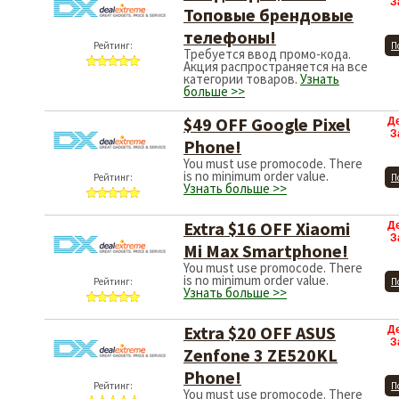
З
Топовые брендовые
телефоны!
Рейтинг:
П
Требуется ввод промо-кода.
Акция распространяется на все
категории товаров.
Узнать
больше >>
$49 OFF Google Pixel
Д
З
Phone!
You must use promocode. There
is no minimum order value.
Рейтинг:
П
Узнать больше >>
Extra $16 OFF Xiaomi
Д
З
Mi Max Smartphone!
You must use promocode. There
is no minimum order value.
Рейтинг:
П
Узнать больше >>
Extra $20 OFF ASUS
Д
З
Zenfone 3 ZE520KL
Phone!
Рейтинг:
П
You must use promocode. There