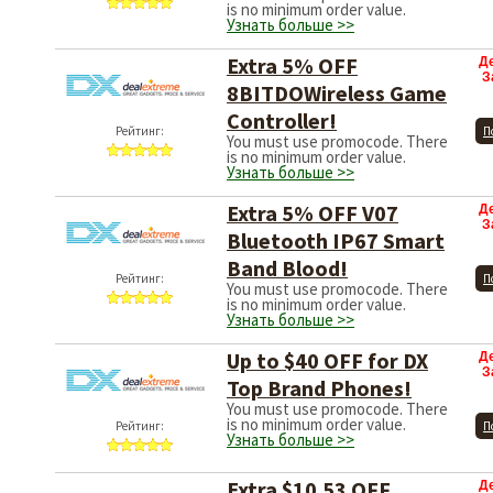
is no minimum order value.
Узнать больше >>
Extra 5% OFF
Д
З
8BITDOWireless Game
Controller!
Рейтинг:
П
You must use promocode. There
is no minimum order value.
Узнать больше >>
Extra 5% OFF V07
Д
З
Bluetooth IP67 Smart
Band Blood!
Рейтинг:
П
You must use promocode. There
is no minimum order value.
Узнать больше >>
Up to $40 OFF for DX
Д
З
Top Brand Phones!
You must use promocode. There
is no minimum order value.
Рейтинг:
П
Узнать больше >>
Extra $10.53 OFF
Д