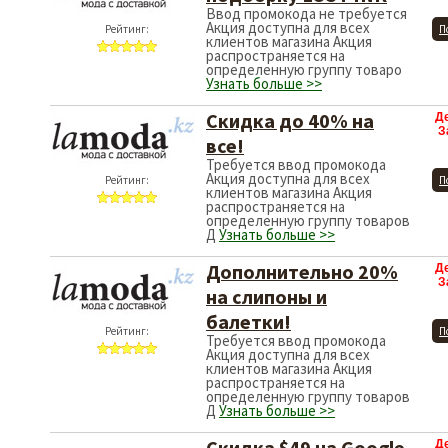
Ввод промокода не требуется
Акция доступна для всех
Рейтинг:
П
клиентов магазина Акция
распространяется на
определенную группу товаро
Узнать больше >>
Скидка до 40% на
Д
З
все!
Требуется ввод промокода
Акция доступна для всех
Рейтинг:
П
клиентов магазина Акция
распространяется на
определенную группу товаров
Д
Узнать больше >>
Дополнительно 20%
Д
З
на слипоны и
балетки!
Рейтинг:
П
Требуется ввод промокода
Акция доступна для всех
клиентов магазина Акция
распространяется на
определенную группу товаров
Д
Узнать больше >>
Скидка $49 на Google
Д