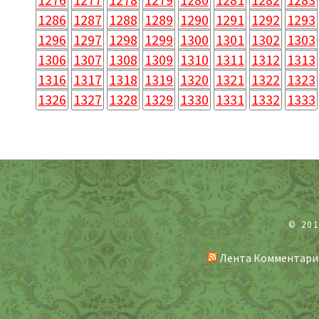
1286
1287
1288
1289
1290
1291
1292
1293
1296
1297
1298
1299
1300
1301
1302
1303
1306
1307
1308
1309
1310
1311
1312
1313
1316
1317
1318
1319
1320
1321
1322
1323
1326
1327
1328
1329
1330
1331
1332
1333
© 20
Лента Комментари