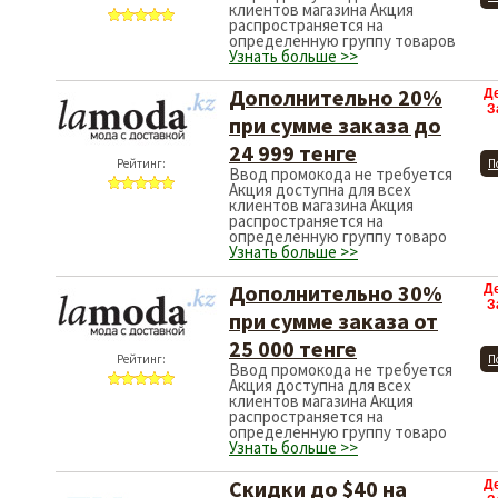
клиентов магазина Акция
распространяется на
определенную группу товаров
Узнать больше >>
Дополнительно 20%
Д
З
при сумме заказа до
24 999 тенге
Рейтинг:
П
Ввод промокода не требуется
Акция доступна для всех
клиентов магазина Акция
распространяется на
определенную группу товаро
Узнать больше >>
Дополнительно 30%
Д
З
при сумме заказа от
25 000 тенге
Рейтинг:
П
Ввод промокода не требуется
Акция доступна для всех
клиентов магазина Акция
распространяется на
определенную группу товаро
Узнать больше >>
Скидки до $40 на
Д