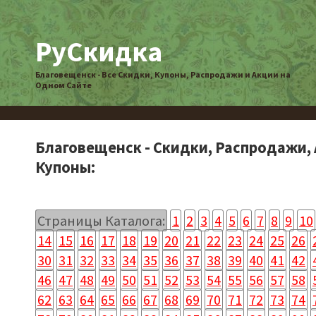
РуСкидка
Благовещенск - Все Скидки, Купоны, Распродажи и Акции на
Одном Сайте
Благовещенск - Скидки, Распродажи, 
Купоны:
Страницы Каталога:
1
2
3
4
5
6
7
8
9
10
14
15
16
17
18
19
20
21
22
23
24
25
26
30
31
32
33
34
35
36
37
38
39
40
41
42
46
47
48
49
50
51
52
53
54
55
56
57
58
62
63
64
65
66
67
68
69
70
71
72
73
74