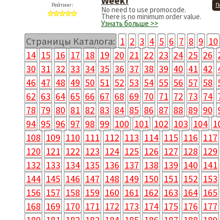
Week!
Рейтинг:
П
No need to use promocode.
There is no minimum order value.
Узнать больше >>
Страницы Каталога:
1
2
3
4
5
6
7
8
9
10
14
15
16
17
18
19
20
21
22
23
24
25
26
30
31
32
33
34
35
36
37
38
39
40
41
42
46
47
48
49
50
51
52
53
54
55
56
57
58
62
63
64
65
66
67
68
69
70
71
72
73
74
78
79
80
81
82
83
84
85
86
87
88
89
90
94
95
96
97
98
99
100
101
102
103
104
1
108
109
110
111
112
113
114
115
116
117
120
121
122
123
124
125
126
127
128
129
132
133
134
135
136
137
138
139
140
141
144
145
146
147
148
149
150
151
152
153
156
157
158
159
160
161
162
163
164
165
168
169
170
171
172
173
174
175
176
177
180
181
182
183
184
185
186
187
188
189