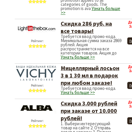
promotion applies to all
categories of goods. The
promotion is ava
Узнать больше
>>
Скидка 286 руб. на
Д
З
все товары!
Требуется ввод промо-кода.
Минимальная сумма заказа 2869
Рейтинг:
П
рублей. Акция
распространяется на все
категории товаров. Акция до
Узнать больше >>
Мицеллярный лосьон
Д
З
3 в 1 30 мл в подарок
при любом заказе!
Рейтинг:
П
Требуется ввод промо-кода.
Узнать больше >>
Скидка 3.000 рублей
Д
З
при заказе от 10.000
рублей!
Рейтинг:
П
1. Выбери интересующий
товар на сайте 2. Отправь
товар в корзину 3. Получи