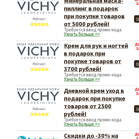
Минеральная маска-
З
пиллинг в подарок
при покупке товаров
Рейтинг:
П
от 5000 рублей!
Требуется ввод промо-кода.
Узнать больше >>
Крем для рук и ногтей
Д
З
в подарок при
покупке товаров от
Рейтинг:
П
3700 рублей!
Требуется ввод промо-кода.
Узнать больше >>
Дневной крем уход в
Д
З
подарок при покупке
товаров от 2500
Рейтинг:
П
рублей!
Требуется ввод промо-кода.
Узнать больше >>
Скидки до -30% на
Д
З