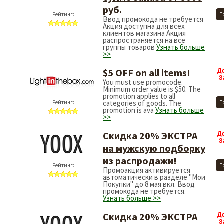
руб.
Рейтинг:
П
Ввод промокода не требуется
Акция доступна для всех
клиентов магазина Акция
распространяется на все
группы товаров
Узнать больше
>>
$5 OFF on all items!
Д
З
You must use promocode.
Minimum order value is $50. The
promotion applies to all
categories of goods. The
Рейтинг:
П
promotion is ava
Узнать больше
>>
Скидка 20% ЭКСТРА
Д
З
на мужскую подборку
из распродажи!
Рейтинг:
П
Промоакция активируется
автоматически в разделе "Мои
Покупки" до 8 мая вкл. Ввод
промокода не требуется.
Узнать больше >>
Скидка 20% ЭКСТРА
Д
З