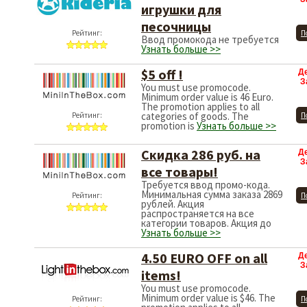
игрушки для
песочницы
Рейтинг:
П
Ввод промокода не требуется
Узнать больше >>
$5 off !
Д
З
You must use promocode.
Minimum order value is 46 Euro.
The promotion applies to all
categories of goods. The
Рейтинг:
П
promotion is
Узнать больше >>
Скидка 286 руб. на
Д
З
все товары!
Требуется ввод промо-кода.
Минимальная сумма заказа 2869
Рейтинг:
П
рублей. Акция
распространяется на все
категории товаров. Акция до
Узнать больше >>
4.50 EURO OFF on all
Д
З
items!
You must use promocode.
Minimum order value is $46. The
Рейтинг:
П