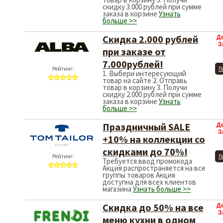
скидку 3.000 рублей при сумме
заказа в корзине
Узнать
больше >>
Скидка 2.000 рублей
Д
З
при заказе от
7.000рублей!
Рейтинг:
П
1. Выбери интересующий
товар на сайте 2. Отправь
товар в корзину 3. Получи
скидку 2.000 рублей при сумме
заказа в корзине
Узнать
больше >>
Праздничный SALE
Д
З
+10% на коллекции со
скидками до 70%!
Рейтинг:
П
Требуется ввод промокода
Акция распространяется на все
группы товаров Акция
доступна для всех клиентов
магазина
Узнать больше >>
Скидка до 50% на все
Д
З
меню кухни в одном