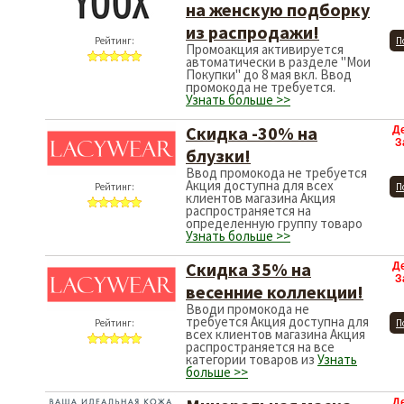
на женскую подборку
из распродажи!
Рейтинг:
П
Промоакция активируется
автоматически в разделе "Мои
Покупки" до 8 мая вкл. Ввод
промокода не требуется.
Узнать больше >>
Скидка -30% на
Д
З
блузки!
Ввод промокода не требуется
Акция доступна для всех
Рейтинг:
П
клиентов магазина Акция
распространяется на
определенную группу товаро
Узнать больше >>
Скидка 35% на
Д
З
весенние коллекции!
Вводи промокода не
требуется Акция доступна для
Рейтинг:
П
всех клиентов магазина Акция
распространяется на все
категории товаров из
Узнать
больше >>
Д