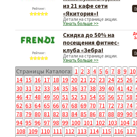
из 21 кафе сети
Рейтинг:
П
«Якитория»!
Детали на странице акции.
Узнать больше >>
Скидка до 50% на
Д
З
посещения фитнес-
клуба «Зебра!
Рейтинг:
П
Детали на странице акции.
Узнать больше >>
Страницы Каталога:
1
2
3
4
5
6
7
8
9
10
14
15
16
17
18
19
20
21
22
23
24
25
26
30
31
32
33
34
35
36
37
38
39
40
41
42
46
47
48
49
50
51
52
53
54
55
56
57
58
62
63
64
65
66
67
68
69
70
71
72
73
74
78
79
80
81
82
83
84
85
86
87
88
89
90
94
95
96
97
98
99
100
101
102
103
104
1
108
109
110
111
112
113
114
115
116
117