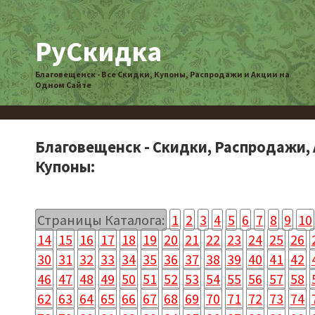
РуСкидка
Благовещенск - Все Скидки, Купоны, Распродажи и Акции на
Одном Сайте
Благовещенск - Скидки, Распродажи, 
Купоны:
Страницы Каталога:
1
2
3
4
5
6
7
8
9
10
14
15
16
17
18
19
20
21
22
23
24
25
26
30
31
32
33
34
35
36
37
38
39
40
41
42
46
47
48
49
50
51
52
53
54
55
56
57
58
62
63
64
65
66
67
68
69
70
71
72
73
74