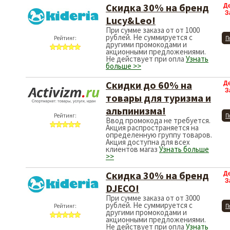
Скидка 30% на бренд
Д
З
Lucy&Leo!
При сумме заказа от от 1000
рублей. Не суммируется с
Рейтинг:
П
другими промокодами и
акционными предложениями.
Не действует при опла
Узнать
больше >>
Скидки до 60% на
Д
З
товары для туризма и
альпинизма!
Рейтинг:
П
Ввод промокода не требуется.
Акция распространяется на
определенную группу товаров.
Акция доступна для всех
клиентов магаз
Узнать больше
>>
Скидка 30% на бренд
Д
З
DJECO!
При сумме заказа от от 3000
рублей. Не суммируется с
Рейтинг:
П
другими промокодами и
акционными предложениями.
Не действует при опла
Узнать