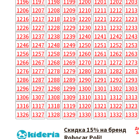
1196
1197
1198
1199
1200
1201
1202
1203
1206
1207
1208
1209
1210
1211
1212
1213
1216
1217
1218
1219
1220
1221
1222
1223
1226
1227
1228
1229
1230
1231
1232
1233
1236
1237
1238
1239
1240
1241
1242
1243
1246
1247
1248
1249
1250
1251
1252
1253
1256
1257
1258
1259
1260
1261
1262
1263
1266
1267
1268
1269
1270
1271
1272
1273
1276
1277
1278
1279
1280
1281
1282
1283
1286
1287
1288
1289
1290
1291
1292
1293
1296
1297
1298
1299
1300
1301
1302
1303
1306
1307
1308
1309
1310
1311
1312
1313
1316
1317
1318
1319
1320
1321
1322
1323
1326
1327
1328
1329
1330
1331
1332
1333
Скидка 15% на бренд
Д
З
Robocar Poli!