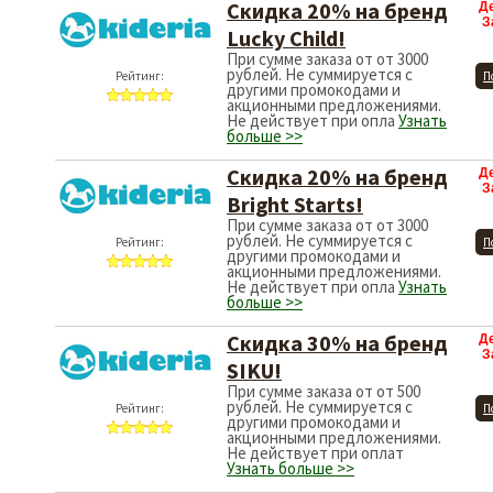
Скидка 20% на бренд
Д
З
Lucky Child!
При сумме заказа от от 3000
рублей. Не суммируется с
Рейтинг:
П
другими промокодами и
акционными предложениями.
Не действует при опла
Узнать
больше >>
Скидка 20% на бренд
Д
З
Bright Starts!
При сумме заказа от от 3000
рублей. Не суммируется с
Рейтинг:
П
другими промокодами и
акционными предложениями.
Не действует при опла
Узнать
больше >>
Скидка 30% на бренд
Д
З
SIKU!
При сумме заказа от от 500
рублей. Не суммируется с
Рейтинг:
П
другими промокодами и
акционными предложениями.
Не действует при оплат
Узнать больше >>