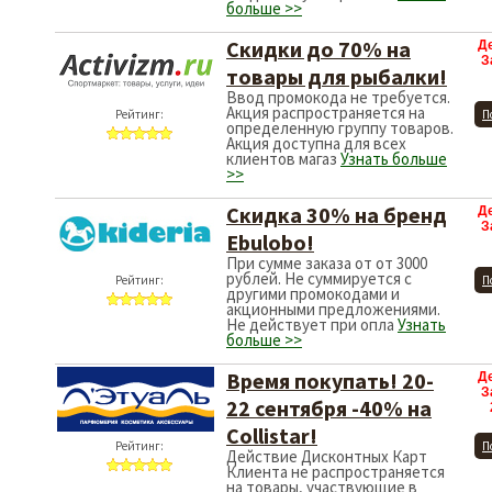
больше >>
Скидки до 70% на
Д
З
товары для рыбалки!
Ввод промокода не требуется.
Акция распространяется на
Рейтинг:
П
определенную группу товаров.
Акция доступна для всех
клиентов магаз
Узнать больше
>>
Скидка 30% на бренд
Д
З
Ebulobo!
При сумме заказа от от 3000
рублей. Не суммируется с
Рейтинг:
П
другими промокодами и
акционными предложениями.
Не действует при опла
Узнать
больше >>
Время покупать! 20-
Д
З
22 сентября -40% на
Collistar!
Рейтинг:
П
Действие Дисконтных Карт
Клиента не распространяется
на товары, участвующие в