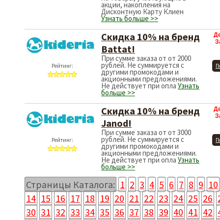
акции, накопления на
Дисконтную Карту Клиен
Узнать больше >>
Скидка 10% на бренд
Д
З
Battat!
При сумме заказа от от 2000
рублей. Не суммируется с
Рейтинг:
П
другими промокодами и
акционными предложениями.
Не действует при опла
Узнать
больше >>
Скидка 10% на бренд
Д
З
Janod!
При сумме заказа от от 3000
рублей. Не суммируется с
Рейтинг:
П
другими промокодами и
акционными предложениями.
Не действует при опла
Узнать
больше >>
Страницы Каталога:
1
2
3
4
5
6
7
8
9
10
14
15
16
17
18
19
20
21
22
23
24
25
26
30
31
32
33
34
35
36
37
38
39
40
41
42