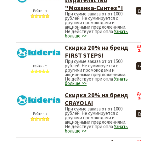
"Мозаика-Синтез"!
Рейтинг:
П
При сумме заказа от от 1000
рублей. Не суммируется с
другими промокодами и
акционными предложениями.
Не действует при опла
Узнать
больше >>
Скидка 20% на бренд
Д
З
FIRST STEPS!
При сумме заказа от от 1500
рублей. Не суммируется с
Рейтинг:
П
другими промокодами и
акционными предложениями.
Не действует при опла
Узнать
больше >>
Скидка 20% на бренд
Д
З
CRAYOLA!
При сумме заказа от от 1000
рублей. Не суммируется с
Рейтинг:
П
другими промокодами и
акционными предложениями.
Не действует при опла
Узнать
больше >>