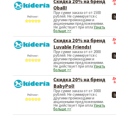
Скидка 20% на бренд
Д
З
Oball!
При сумме заказа от от 1500
рублей. Не суммируется с
Рейтинг:
П
другими промокодами и
акционными предложениями.
Не действует при опла
Узнать
больше >>
Скидка 20% на бренд
Д
З
Luvable Friends!
При сумме заказа от от 2000
рублей. Не суммируется с
Рейтинг:
П
другими промокодами и
акционными предложениями.
Не действует при опла
Узнать
больше >>
Скидка 20% на бренд
Д
З
BabyPol!
При сумме заказа от от 3000
рублей. Не суммируется с
Рейтинг:
П
другими промокодами и
акционными предложениями.
Не действует при опла
Узнать
больше >>