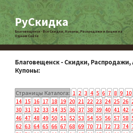
РуСкидка
Благовещенск - Все Скидки, Купоны, Распродажи и Акции на
Одном Сайте
Благовещенск - Скидки, Распродажи, 
Купоны:
Страницы Каталога:
1
2
3
4
5
6
7
8
9
10
14
15
16
17
18
19
20
21
22
23
24
25
26
30
31
32
33
34
35
36
37
38
39
40
41
42
46
47
48
49
50
51
52
53
54
55
56
57
58
62
63
64
65
66
67
68
69
70
71
72
73
74