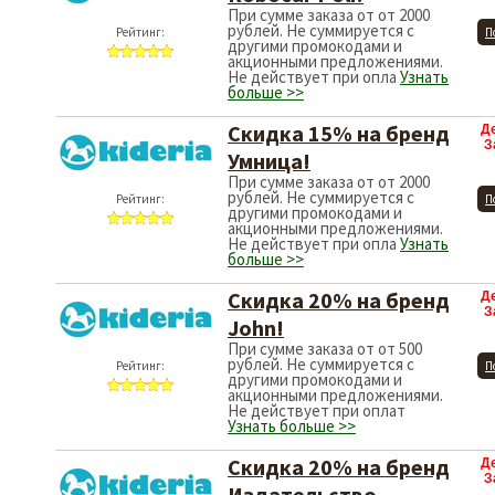
При сумме заказа от от 2000
рублей. Не суммируется с
Рейтинг:
П
другими промокодами и
акционными предложениями.
Не действует при опла
Узнать
больше >>
Скидка 15% на бренд
Д
З
Умница!
При сумме заказа от от 2000
рублей. Не суммируется с
Рейтинг:
П
другими промокодами и
акционными предложениями.
Не действует при опла
Узнать
больше >>
Скидка 20% на бренд
Д
З
John!
При сумме заказа от от 500
рублей. Не суммируется с
Рейтинг:
П
другими промокодами и
акционными предложениями.
Не действует при оплат
Узнать больше >>
Скидка 20% на бренд
Д
З
Издательство