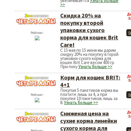
увеличивается
Узнать больше
>>
Скидка 20% на
Д
З
покупку второй
упаковки сухого
Рейтинг:
П
корма для кошек Brit
Care!
С 15 мая по 15 июня мы дарим
скидку 20% на покупку второй
упаковки сухого корма для
кошек Brit Care весом 400 гр.
При поку
Узнать больше >>
Корм для кошек BRIT:
Д
З
4+1
Покупая 5 пакетиков корма вы
платите лишь за 4, а при
Рейтинг:
П
покупке 10 пакетиков лишь за
8.
Узнать больше >>
Сниженая цена на
Д
З
сухие корма линейки
сухого корма для
Рейтинг:
П