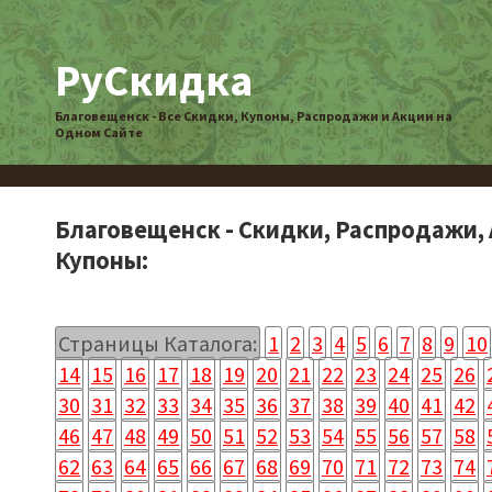
РуСкидка
Благовещенск - Все Скидки, Купоны, Распродажи и Акции на
Одном Сайте
Благовещенск - Скидки, Распродажи, 
Купоны:
Страницы Каталога:
1
2
3
4
5
6
7
8
9
10
14
15
16
17
18
19
20
21
22
23
24
25
26
30
31
32
33
34
35
36
37
38
39
40
41
42
46
47
48
49
50
51
52
53
54
55
56
57
58
62
63
64
65
66
67
68
69
70
71
72
73
74