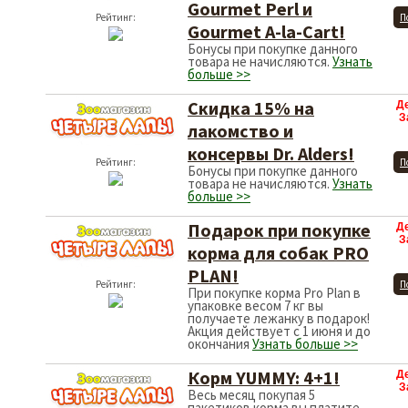
Gourmet Perl и
Рейтинг:
П
Gourmet A-la-Cart!
Бонусы при покупке данного
товара не начисляются.
Узнать
больше >>
Скидка 15% на
Д
З
лакомство и
консервы Dr. Alders!
Рейтинг:
П
Бонусы при покупке данного
товара не начисляются.
Узнать
больше >>
Подарок при покупке
Д
З
корма для собак PRO
PLAN!
Рейтинг:
П
При покупке корма Pro Plan в
упаковке весом 7 кг вы
получаете лежанку в подарок!
Акция действует с 1 июня и до
окончания
Узнать больше >>
Корм YUMMY: 4+1!
Д
З
Весь месяц покупая 5
пакетиков корма вы платите