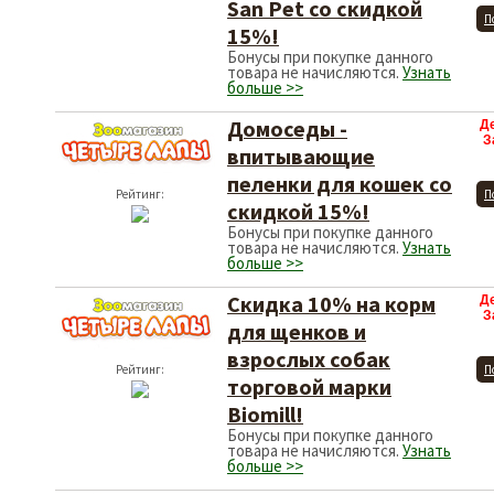
San Pet со скидкой
П
15%!
Бонусы при покупке данного
товара не начисляются.
Узнать
больше >>
Домоседы -
Д
З
впитывающие
пеленки для кошек со
Рейтинг:
П
скидкой 15%!
Бонусы при покупке данного
товара не начисляются.
Узнать
больше >>
Скидка 10% на корм
Д
З
для щенков и
взрослых собак
Рейтинг:
П
торговой марки
Biomill!
Бонусы при покупке данного
товара не начисляются.
Узнать
больше >>