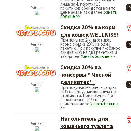
лишь за 4, покупка 10
пакетиков обойдется вам по
Рейтинг:
П
цене 8-ми и так далее.
Узнать
больше >>
Скидка 20% на корм
Д
З
для кошек WELLKISS!
При покупке 2-х пакетиков
корма скидка 20% на один
Рейтинг:
П
пакетик. При покупке 4-х банок
скидка 20% на два пакетика и
так далее.
Узнать больше >>
Скидка 20% на
Д
З
консервы "Мясной
деликатес"!
Рейтинг:
П
При покупке 2-х банок скидка
20% на одну, наименьшую по
стоимости. При покупке 4-х
банок скидка 20% на две,
наименьших по
Узнать больше
>>
Наполнитель для
Д
З
Рейтинг:
кошачьего туалета