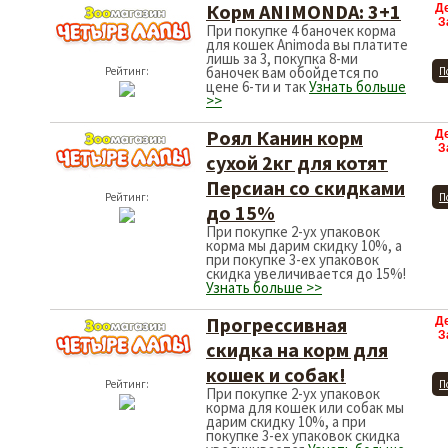
Корм ANIMONDA: 3+1
Д
З
При покупке 4 баночек корма
для кошек Animoda вы платите
лишь за 3, покупка 8-ми
баночек вам обойдется по
Рейтинг:
П
цене 6-ти и так
Узнать больше
>>
Роял Канин корм
Д
З
сухой 2кг для котят
Персиан со скидками
Рейтинг:
П
до 15%
При покупке 2-ух упаковок
корма мы дарим скидку 10%, а
при покупке 3-ех упаковок
скидка увеличивается до 15%!
Узнать больше >>
Прогрессивная
Д
З
скидка на корм для
кошек и собак!
Рейтинг:
П
При покупке 2-ух упаковок
корма для кошек или собак мы
дарим скидку 10%, а при
покупке 3-ех упаковок скидка