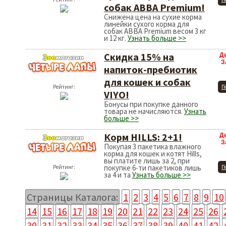
собак АВВА Premium!
Снижена цена на сухие корма
линейки сухого корма для
собак АВВА Premium весом 3 кг
и 12 кг.
Узнать больше >>
Скидка 15% на
Д
З
напиток-пребиотик
для кошек и собак
Рейтинг:
П
VIYO!
Бонусы при покупке данного
товара не начисляются.
Узнать
больше >>
Корм HILLS: 2+1!
Д
З
Покупая 3 пакетика влажного
корма для кошек и котят Hills,
вы платите лишь за 2, при
покупке 6-ти пакетиков лишь
Рейтинг:
П
за 4 и та
Узнать больше >>
Страницы Каталога:
1
2
3
4
5
6
7
8
9
10
14
15
16
17
18
19
20
21
22
23
24
25
26
30
31
32
33
34
35
36
37
38
39
40
41
42