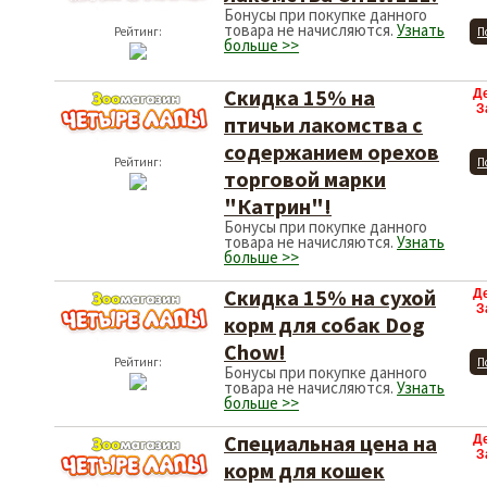
Бонусы при покупке данного
товара не начисляются.
Узнать
Рейтинг:
П
больше >>
Скидка 15% на
Д
З
птичьи лакомства с
содержанием орехов
Рейтинг:
П
торговой марки
"Катрин"!
Бонусы при покупке данного
товара не начисляются.
Узнать
больше >>
Скидка 15% на сухой
Д
З
корм для собак Dog
Chow!
Рейтинг:
П
Бонусы при покупке данного
товара не начисляются.
Узнать
больше >>
Специальная цена на
Д
З
корм для кошек