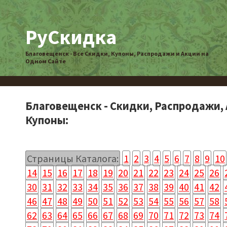
РуСкидка
Благовещенск - Все Скидки, Купоны, Распродажи и Акции на
Одном Сайте
Благовещенск - Скидки, Распродажи, 
Купоны:
Страницы Каталога:
1
2
3
4
5
6
7
8
9
10
14
15
16
17
18
19
20
21
22
23
24
25
26
30
31
32
33
34
35
36
37
38
39
40
41
42
46
47
48
49
50
51
52
53
54
55
56
57
58
62
63
64
65
66
67
68
69
70
71
72
73
74