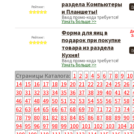
раздела Компьютеры
Рейтинг:
П
и Планшеты!
Ввод промо-кода требуется!
Узнать больше >>
Форма для яиц в
Д
З
Рейтинг:
подарок при покупке
товара из раздела
П
Кухня!
Ввод промо-кода требуется!
Узнать больше >>
Страницы Каталога:
1
2
3
4
5
6
7
8
9
10
14
15
16
17
18
19
20
21
22
23
24
25
26
30
31
32
33
34
35
36
37
38
39
40
41
42
46
47
48
49
50
51
52
53
54
55
56
57
58
62
63
64
65
66
67
68
69
70
71
72
73
74
78
79
80
81
82
83
84
85
86
87
88
89
90
94
95
96
97
98
99
100
101
102
103
104
1