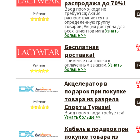
распродажа до 70%!
Ввод промо-кода не
требуется; Акция
Рейтинг:
П
распространяется на
определенную группу
товаров; Акция доступна для
всех клиентов мага
Узнать
больше >>
Бесплатная
Д
З
доставка!
Применяется только к
оплаченным заказам.
Узнать
Рейтинг:
П
больше >>
Акцелератор в
Д
З
подарок при покупке
товара из раздела
Рейтинг:
П
Спорт и Туризм!
Ввод промо-кода требуется!
Узнать больше >>
Кабель в подарок при
Д
З
покупке товара из