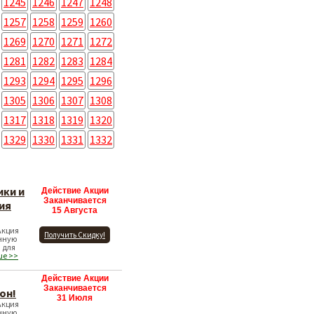
1245
1246
1247
1248
1257
1258
1259
1260
1269
1270
1271
1272
1281
1282
1283
1284
1293
1294
1295
1296
1305
1306
1307
1308
1317
1318
1319
1320
1329
1330
1331
1332
ики и
Действие Акции
Заканчивается
ия
15 Августа
Акция
Получить Скидку!
нную
 для
ше >>
Действие Акции
Заканчивается
он!
31 Июля
Акция
нную