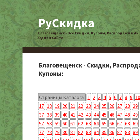
РуСкидка
Благовещенск - Все Скидки, Купоны, Распродажи и Ак
Одном Сайте
Благовещенск - Скидки, Распрод
Купоны:
Страницы Каталога:
1
2
3
4
5
6
7
8
9
1
17
18
19
20
21
22
23
24
25
26
27
28
29
37
38
39
40
41
42
43
44
45
46
47
48
49
57
58
59
60
61
62
63
64
65
66
67
68
69
77
78
79
80
81
82
83
84
85
86
87
88
89