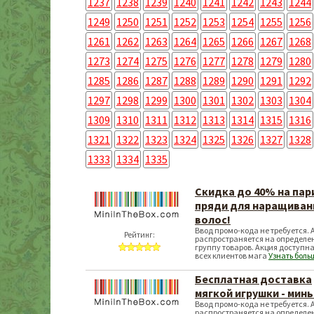
1237
1238
1239
1240
1241
1242
1243
1244
1249
1250
1251
1252
1253
1254
1255
1256
1261
1262
1263
1264
1265
1266
1267
1268
1273
1274
1275
1276
1277
1278
1279
1280
1285
1286
1287
1288
1289
1290
1291
1292
1297
1298
1299
1300
1301
1302
1303
1304
1309
1310
1311
1312
1313
1314
1315
1316
1321
1322
1323
1324
1325
1326
1327
1328
1333
1334
1335
Скидка до 40% на пар
пряди для наращиван
волос!
Ввод промо-кода не требуется. 
Рейтинг:
распространяется на определе
группу товаров. Акция доступна
всех клиентов мага
Узнать боль
Бесплатная доставка
мягкой игрушки - минь
Ввод промо-кода не требуется. 
распространяется на определе