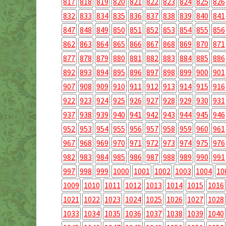
817
818
819
820
821
822
823
824
825
826
832
833
834
835
836
837
838
839
840
841
847
848
849
850
851
852
853
854
855
856
862
863
864
865
866
867
868
869
870
871
877
878
879
880
881
882
883
884
885
886
892
893
894
895
896
897
898
899
900
901
907
908
909
910
911
912
913
914
915
916
922
923
924
925
926
927
928
929
930
931
937
938
939
940
941
942
943
944
945
946
952
953
954
955
956
957
958
959
960
961
967
968
969
970
971
972
973
974
975
976
982
983
984
985
986
987
988
989
990
991
997
998
999
1000
1001
1002
1003
1004
10
1009
1010
1011
1012
1013
1014
1015
1016
1021
1022
1023
1024
1025
1026
1027
1028
1033
1034
1035
1036
1037
1038
1039
1040