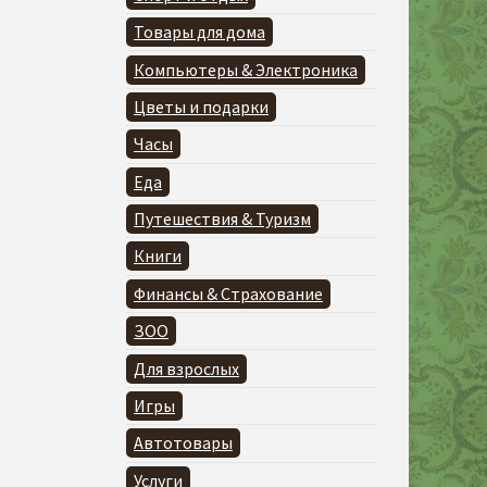
Товары для дома
Компьютеры & Электроника
Цветы и подарки
Часы
Еда
Путешествия & Туризм
Книги
Финансы & Страхование
ЗОО
Для взрослых
Игры
Автотовары
Услуги