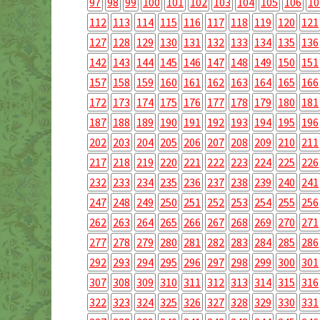
97
98
99
100
101
102
103
104
105
106
10
112
113
114
115
116
117
118
119
120
121
127
128
129
130
131
132
133
134
135
136
142
143
144
145
146
147
148
149
150
151
157
158
159
160
161
162
163
164
165
166
172
173
174
175
176
177
178
179
180
181
187
188
189
190
191
192
193
194
195
196
202
203
204
205
206
207
208
209
210
211
217
218
219
220
221
222
223
224
225
226
232
233
234
235
236
237
238
239
240
241
247
248
249
250
251
252
253
254
255
256
262
263
264
265
266
267
268
269
270
271
277
278
279
280
281
282
283
284
285
286
292
293
294
295
296
297
298
299
300
301
307
308
309
310
311
312
313
314
315
316
322
323
324
325
326
327
328
329
330
331