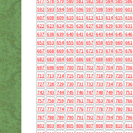
577
578
579
580
581
582
583
584
585
586
592
593
594
595
596
597
598
599
600
601
607
608
609
610
611
612
613
614
615
616
622
623
624
625
626
627
628
629
630
631
637
638
639
640
641
642
643
644
645
646
652
653
654
655
656
657
658
659
660
661
667
668
669
670
671
672
673
674
675
676
682
683
684
685
686
687
688
689
690
691
697
698
699
700
701
702
703
704
705
706
712
713
714
715
716
717
718
719
720
721
727
728
729
730
731
732
733
734
735
736
742
743
744
745
746
747
748
749
750
751
757
758
759
760
761
762
763
764
765
766
772
773
774
775
776
777
778
779
780
781
787
788
789
790
791
792
793
794
795
796
802
803
804
805
806
807
808
809
810
811