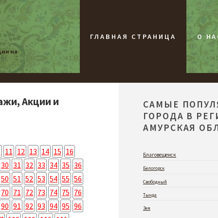
ГЛАВНАЯ СТРАНИЦА
О НА
ции на
ажи, Акции и
САМЫЕ ПОПУ
ГОРОДА В РЕ
АМУРСКАЯ ОБЛ
0
11
12
13
14
15
16
Благовещенск
30
31
32
33
34
35
36
Белогорск
50
51
52
53
54
55
56
Свободный
70
71
72
73
74
75
76
Тында
90
91
92
93
94
95
96
Зея