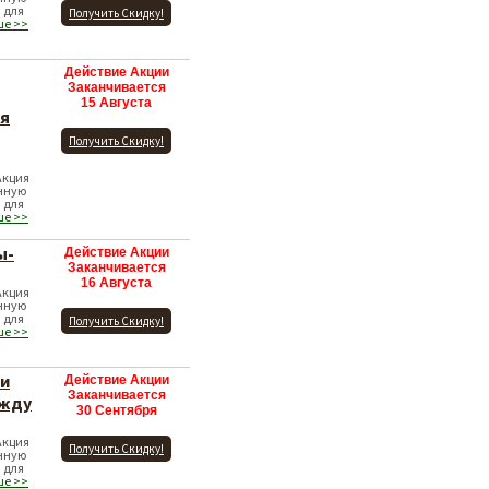
 для
Получить Скидку!
ше >>
Действие Акции
Заканчивается
15 Августа
ля
Получить Скидку!
Акция
нную
 для
ше >>
ы-
Действие Акции
Заканчивается
16 Августа
Акция
нную
 для
Получить Скидку!
ше >>
 и
Действие Акции
Заканчивается
ежду
30 Сентября
Акция
Получить Скидку!
нную
 для
ше >>