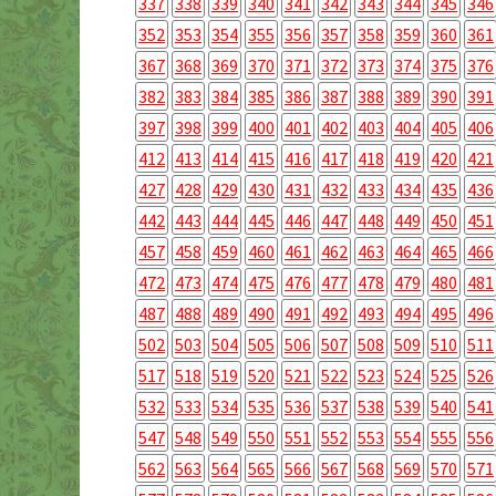
337
338
339
340
341
342
343
344
345
346
352
353
354
355
356
357
358
359
360
361
367
368
369
370
371
372
373
374
375
376
382
383
384
385
386
387
388
389
390
391
397
398
399
400
401
402
403
404
405
406
412
413
414
415
416
417
418
419
420
421
427
428
429
430
431
432
433
434
435
436
442
443
444
445
446
447
448
449
450
451
457
458
459
460
461
462
463
464
465
466
472
473
474
475
476
477
478
479
480
481
487
488
489
490
491
492
493
494
495
496
502
503
504
505
506
507
508
509
510
511
517
518
519
520
521
522
523
524
525
526
532
533
534
535
536
537
538
539
540
541
547
548
549
550
551
552
553
554
555
556
562
563
564
565
566
567
568
569
570
571