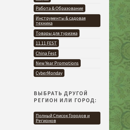
Работа & Образование
Инструменты & садовая
техника
Товары для туризма
11.11 FEST
China Fest
New Year Promotions
CyberMonday
ВЫБРАТЬ ДРУГОЙ
РЕГИОН ИЛИ ГОРОД:
Полный Список Городов и
Регионов