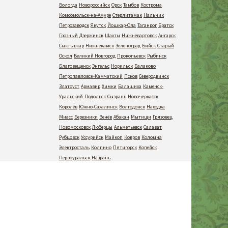
Вологда
Новороссийск
Орск
Тамбов
Кострома
Комсомольск-на-Амуре
Стерлитамак
Нальчик
Петрозаводск
Якутск
Йошкар-Ола
Таганрог
Братск
Грозный
Дзержинск
Шахты
Нижневартовск
Ангарск
Сыктывкар
Нижнекамск
Зеленоград
Бийск
Старый
Оскол
Великий Новгород
Прокопьевск
Рыбинск
Благовещенск
Энгельс
Норильск
Балаково
Петропавловск-Камчатский
Псков
Северодвинск
Златоуст
Армавир
Химки
Балашиха
Каменск-
Уральский
Подольск
Сызрань
Новочеркасск
Королёв
Южно-Сахалинск
Волгодонск
Находка
Миасс
Березники
Венёв
Абакан
Мытищи
Грязовец
Новомосковск
Люберцы
Альметьевск
Салават
Рубцовск
Уссурийск
Майкоп
Ковров
Коломна
Электросталь
Колпино
Пятигорск
Копейск
Первоуральск
Назрань