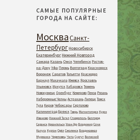
САМЫЕ ПОПУЛЯРНЫЕ
ГОРОДА НА САЙТЕ:
Москва
Санкт-
Петербург
Новосибирск
Екатеринбург
Нижний Новгород
Самара
Казань
Омск
Челябинск
Ростов-
на-Дону
Уфа
Пермь
Волгоград
Красноярск
Воронеж
Саратов
Тольятти
Краснодар
Барнаул
Махачкала
Ижевск
Ярославль
Ульяновск
Иркутск
Хабаровск
Тюмень
Новокузнецк
Оренбург
Кемерово
Пенза
Рязань
Набережные Челны
Астрахань
Липецк
Томск
Тула
Киров
Чебоксары
Сертолово
Калининград
Брянск
Тверь
Магнитогорск
Курск
Иваново
Нижний Тагил
Ставрополь
Белгород
Саранск
Архангельск
Улан-Удэ
Владимир
Сочи
Калуга
Курган
Орёл
Смоленск
Владикавказ
Мурманск
Череповец
Чита
Сургут
Волжский