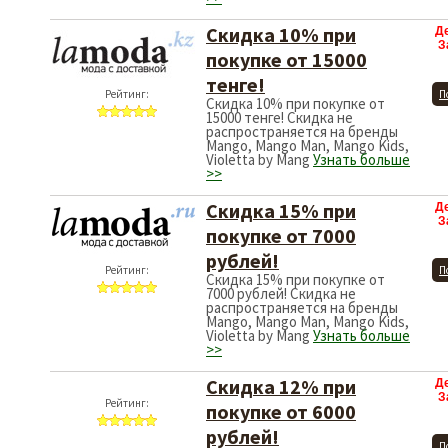
Скидка 10% при
Д
З
покупке от 15000
тенге!
Рейтинг:
П
Скидка 10% при покупке от
15000 тенге! Скидка не
распространяется на бренды
Mango, Mango Man, Mango Kids,
Violetta by Mang
Узнать больше
>>
Скидка 15% при
Д
З
покупке от 7000
рублей!
Рейтинг:
П
Скидка 15% при покупке от
7000 рублей! Скидка не
распространяется на бренды
Mango, Mango Man, Mango Kids,
Violetta by Mang
Узнать больше
>>
Скидка 12% при
Д
З
покупке от 6000
рублей!
Рейтинг:
П