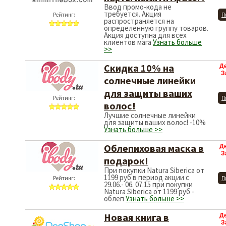
Ввод промо-кода не
требуется. Акция
Рейтинг:
П
распространяется на
определенную группу товаров.
Акция доступна для всех
клиентов мага
Узнать больше
>>
Скидка 10% на
Д
З
солнечные линейки
для защиты ваших
Рейтинг:
П
волос!
Лучшие солнечные линейки
для защиты ваших волос! -10%
Узнать больше >>
Облепиховая маска в
Д
З
подарок!
При покупки Natura Siberica от
1199 руб в период акции с
Рейтинг:
П
29.06.- 06. 07.15 при покупки
Natura Siberica от 1199 руб -
облеп
Узнать больше >>
Новая книга в
Д
З