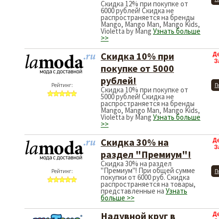
Скидка 12% при покупке от
6000 рублей! Скидка не
распространяется на бренды
Mango, Mango Man, Mango Kids,
Violetta by Mang
Узнать больше
>>
Скидка 10% при
Д
З
покупке от 5000
рублей!
Рейтинг:
П
Скидка 10% при покупке от
5000 рублей! Скидка не
распространяется на бренды
Mango, Mango Man, Mango Kids,
Violetta by Mang
Узнать больше
>>
Скидка 30% на
Д
З
раздел "Премиум"!
Скидка 30% на раздел
"Премиум"! При общей сумме
Рейтинг:
П
покупки от 6000 руб. Скидка
распространяется на товары,
представленные на
Узнать
больше >>
Надувной круг в
Д