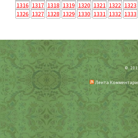
1316
1317
1318
1319
1320
1321
1322
1323
1326
1327
1328
1329
1330
1331
1332
1333
© 20
Лента Комментари