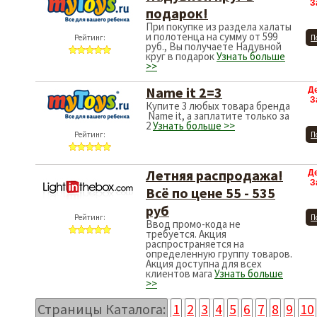
З
подарок!
При покупке из раздела халаты
и полотенца на сумму от 599
Рейтинг:
П
руб., Вы получаете Надувной
круг в подарок
Узнать больше
>>
Name it 2=3
Д
З
Купите 3 любых товара бренда
Name it, а заплатите только за
2
Узнать больше >>
Рейтинг:
П
Летняя распродажа!
Д
З
Всё по цене 55 - 535
руб
Рейтинг:
П
Ввод промо-кода не
требуется. Акция
распространяется на
определенную группу товаров.
Акция доступна для всех
клиентов мага
Узнать больше
>>
Страницы Каталога:
1
2
3
4
5
6
7
8
9
10