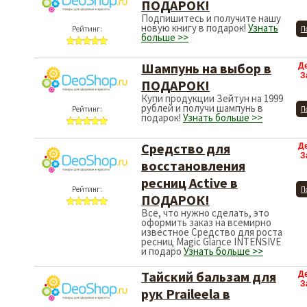
ПОДАРОК!
Подпишитесь и получите нашу
новую книгу в подарок!
Узнать
Рейтинг:
П
больше >>
Шампунь на выбор в
Д
З
ПОДАРОК!
Купи продукции Зейтун на 1999
рублей и получи шампунь в
Рейтинг:
П
подарок!
Узнать больше >>
Средство для
Д
З
восстановления
ресниц Active в
Рейтинг:
П
ПОДАРОК!
Все, что нужно сделать, это
оформить заказ на всемирно
известное Средство для роста
ресниц Magic Glance INTENSIVE
и подаро
Узнать больше >>
Тайский бальзам для
Д
З
рук Praileela в