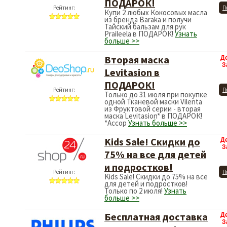
ПОДАРОК!
Рейтинг:
П
Купи 2 любых Кокосовых масла
из бренда Baraka и получи
Тайский бальзам для рук
Praileela в ПОДАРОК!
Узнать
больше >>
Вторая маска
Д
З
Levitasion в
ПОДАРОК!
Рейтинг:
П
Только до 31 июля при покупке
одной Тканевой маски Vilenta
из Фруктовой серии - вторая
маска Levitasion* в ПОДАРОК!
*Ассор
Узнать больше >>
Kids Sale! Скидки до
Д
З
75% на все для детей
и подростков!
Рейтинг:
П
Kids Sale! Скидки до 75% на все
для детей и подростков!
Только по 2 июля!
Узнать
больше >>
Бесплатная доставка
Д
З