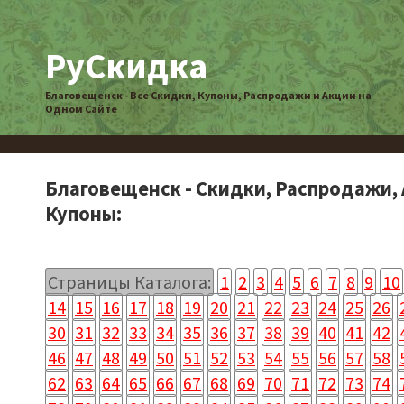
РуСкидка
Благовещенск - Все Скидки, Купоны, Распродажи и Акции на
Одном Сайте
Благовещенск - Скидки, Распродажи, 
Купоны:
Страницы Каталога:
1
2
3
4
5
6
7
8
9
10
14
15
16
17
18
19
20
21
22
23
24
25
26
30
31
32
33
34
35
36
37
38
39
40
41
42
46
47
48
49
50
51
52
53
54
55
56
57
58
62
63
64
65
66
67
68
69
70
71
72
73
74