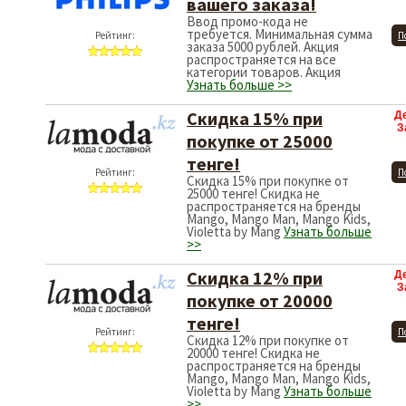
вашего заказа!
Ввод промо-кода не
требуется. Минимальная сумма
Рейтинг:
П
заказа 5000 рублей. Акция
распространяется на все
категории товаров. Акция
Узнать больше >>
Скидка 15% при
Д
З
покупке от 25000
тенге!
Рейтинг:
П
Скидка 15% при покупке от
25000 тенге! Скидка не
распространяется на бренды
Mango, Mango Man, Mango Kids,
Violetta by Mang
Узнать больше
>>
Скидка 12% при
Д
З
покупке от 20000
тенге!
Рейтинг:
П
Скидка 12% при покупке от
20000 тенге! Скидка не
распространяется на бренды
Mango, Mango Man, Mango Kids,
Violetta by Mang
Узнать больше
>>