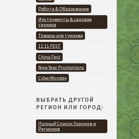
Работа & Образование
Инструменты & садовая
техника
Товары для туризма
11.11 FEST
China Fest
New Year Promotions
CyberMonday
ВЫБРАТЬ ДРУГОЙ
РЕГИОН ИЛИ ГОРОД:
Полный Список Городов и
Регионов