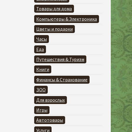
Товары для дома
Компьютеры & Электроника
Цветы и подарки
Часы
Еда
Путешествия & Туризм
Книги
Финансы & Страхование
ЗОО
Для взрослых
Игры
Автотовары
Услуги