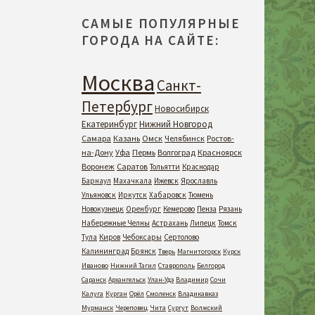
САМЫЕ ПОПУЛЯРНЫЕ
ГОРОДА НА САЙТЕ:
Москва
Санкт-
Петербург
Новосибирск
Екатеринбург
Нижний Новгород
Самара
Казань
Омск
Челябинск
Ростов-
на-Дону
Уфа
Пермь
Волгоград
Красноярск
Воронеж
Саратов
Тольятти
Краснодар
Барнаул
Махачкала
Ижевск
Ярославль
Ульяновск
Иркутск
Хабаровск
Тюмень
Новокузнецк
Оренбург
Кемерово
Пенза
Рязань
Набережные Челны
Астрахань
Липецк
Томск
Тула
Киров
Чебоксары
Сертолово
Калининград
Брянск
Тверь
Магнитогорск
Курск
Иваново
Нижний Тагил
Ставрополь
Белгород
Саранск
Архангельск
Улан-Удэ
Владимир
Сочи
Калуга
Курган
Орёл
Смоленск
Владикавказ
Мурманск
Череповец
Чита
Сургут
Волжский