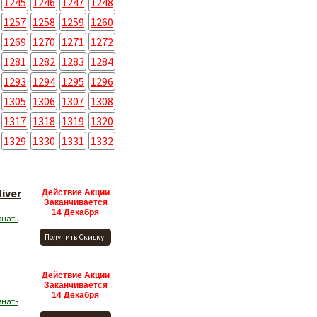
1245
1246
1247
1248
1257
1258
1259
1260
1269
1270
1271
1272
1281
1282
1283
1284
1293
1294
1295
1296
1305
1306
1307
1308
1317
1318
1319
1320
1329
1330
1331
1332
iver
Действие Акции
Заканчивается
14 Декабря
знать
Получить Скидку!
Действие Акции
Заканчивается
14 Декабря
знать