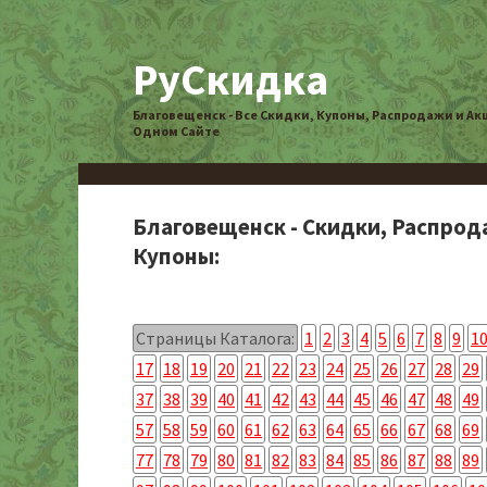
РуСкидка
Благовещенск - Все Скидки, Купоны, Распродажи и Ак
Одном Сайте
Благовещенск - Скидки, Распрод
Купоны:
Страницы Каталога:
1
2
3
4
5
6
7
8
9
1
17
18
19
20
21
22
23
24
25
26
27
28
29
37
38
39
40
41
42
43
44
45
46
47
48
49
57
58
59
60
61
62
63
64
65
66
67
68
69
77
78
79
80
81
82
83
84
85
86
87
88
89