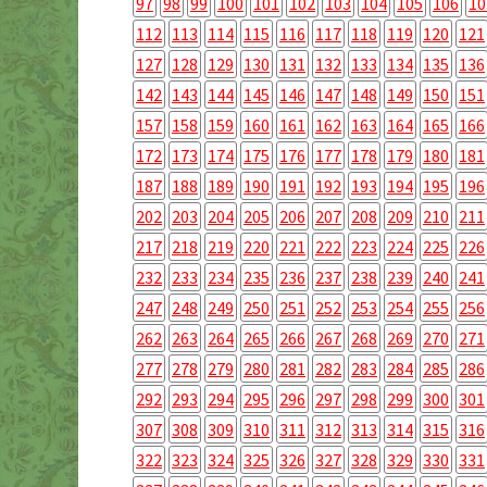
97
98
99
100
101
102
103
104
105
106
10
112
113
114
115
116
117
118
119
120
121
127
128
129
130
131
132
133
134
135
136
142
143
144
145
146
147
148
149
150
151
157
158
159
160
161
162
163
164
165
166
172
173
174
175
176
177
178
179
180
181
187
188
189
190
191
192
193
194
195
196
202
203
204
205
206
207
208
209
210
211
217
218
219
220
221
222
223
224
225
226
232
233
234
235
236
237
238
239
240
241
247
248
249
250
251
252
253
254
255
256
262
263
264
265
266
267
268
269
270
271
277
278
279
280
281
282
283
284
285
286
292
293
294
295
296
297
298
299
300
301
307
308
309
310
311
312
313
314
315
316
322
323
324
325
326
327
328
329
330
331