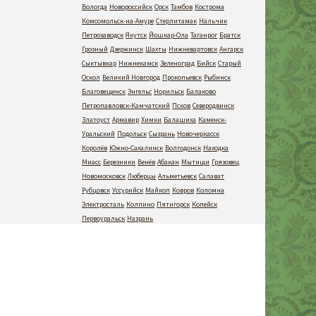
Вологда
Новороссийск
Орск
Тамбов
Кострома
Комсомольск-на-Амуре
Стерлитамак
Нальчик
Петрозаводск
Якутск
Йошкар-Ола
Таганрог
Братск
Грозный
Дзержинск
Шахты
Нижневартовск
Ангарск
Сыктывкар
Нижнекамск
Зеленоград
Бийск
Старый
Оскол
Великий Новгород
Прокопьевск
Рыбинск
Благовещенск
Энгельс
Норильск
Балаково
Петропавловск-Камчатский
Псков
Северодвинск
Златоуст
Армавир
Химки
Балашиха
Каменск-
Уральский
Подольск
Сызрань
Новочеркасск
Королёв
Южно-Сахалинск
Волгодонск
Находка
Миасс
Березники
Венёв
Абакан
Мытищи
Грязовец
Новомосковск
Люберцы
Альметьевск
Салават
Рубцовск
Уссурийск
Майкоп
Ковров
Коломна
Электросталь
Колпино
Пятигорск
Копейск
Первоуральск
Назрань