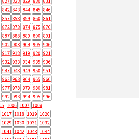
827
828
829
830
831
842
843
844
845
846
857
858
859
860
861
872
873
874
875
876
887
888
889
890
891
902
903
904
905
906
917
918
919
920
921
932
933
934
935
936
947
948
949
950
951
962
963
964
965
966
977
978
979
980
981
992
993
994
995
996
05
1006
1007
1008
1017
1018
1019
1020
1029
1030
1031
1032
1041
1042
1043
1044