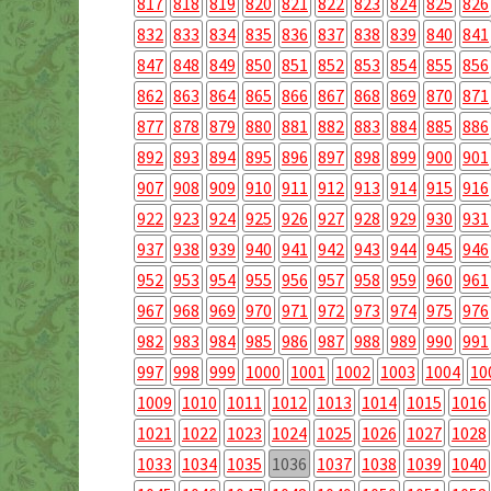
817
818
819
820
821
822
823
824
825
826
832
833
834
835
836
837
838
839
840
841
847
848
849
850
851
852
853
854
855
856
862
863
864
865
866
867
868
869
870
871
877
878
879
880
881
882
883
884
885
886
892
893
894
895
896
897
898
899
900
901
907
908
909
910
911
912
913
914
915
916
922
923
924
925
926
927
928
929
930
931
937
938
939
940
941
942
943
944
945
946
952
953
954
955
956
957
958
959
960
961
967
968
969
970
971
972
973
974
975
976
982
983
984
985
986
987
988
989
990
991
997
998
999
1000
1001
1002
1003
1004
10
1009
1010
1011
1012
1013
1014
1015
1016
1021
1022
1023
1024
1025
1026
1027
1028
1033
1034
1035
1036
1037
1038
1039
1040