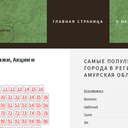
ГЛАВНАЯ СТРАНИЦА
О НА
ции на
ажи, Акции и
САМЫЕ ПОПУ
ГОРОДА В РЕ
АМУРСКАЯ ОБЛ
0
11
12
13
14
15
16
Благовещенск
30
31
32
33
34
35
36
Белогорск
50
51
52
53
54
55
56
Свободный
70
71
72
73
74
75
76
Тында
90
91
92
93
94
95
96
Зея