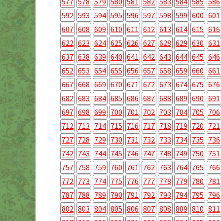
577
578
579
580
581
582
583
584
585
586
592
593
594
595
596
597
598
599
600
601
607
608
609
610
611
612
613
614
615
616
622
623
624
625
626
627
628
629
630
631
637
638
639
640
641
642
643
644
645
646
652
653
654
655
656
657
658
659
660
661
667
668
669
670
671
672
673
674
675
676
682
683
684
685
686
687
688
689
690
691
697
698
699
700
701
702
703
704
705
706
712
713
714
715
716
717
718
719
720
721
727
728
729
730
731
732
733
734
735
736
742
743
744
745
746
747
748
749
750
751
757
758
759
760
761
762
763
764
765
766
772
773
774
775
776
777
778
779
780
781
787
788
789
790
791
792
793
794
795
796
802
803
804
805
806
807
808
809
810
811