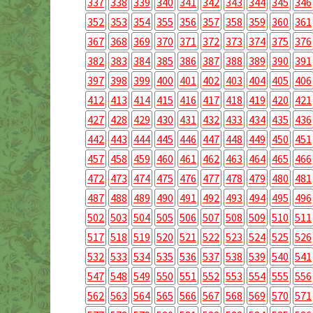
337
338
339
340
341
342
343
344
345
346
352
353
354
355
356
357
358
359
360
361
367
368
369
370
371
372
373
374
375
376
382
383
384
385
386
387
388
389
390
391
397
398
399
400
401
402
403
404
405
406
412
413
414
415
416
417
418
419
420
421
427
428
429
430
431
432
433
434
435
436
442
443
444
445
446
447
448
449
450
451
457
458
459
460
461
462
463
464
465
466
472
473
474
475
476
477
478
479
480
481
487
488
489
490
491
492
493
494
495
496
502
503
504
505
506
507
508
509
510
511
517
518
519
520
521
522
523
524
525
526
532
533
534
535
536
537
538
539
540
541
547
548
549
550
551
552
553
554
555
556
562
563
564
565
566
567
568
569
570
571