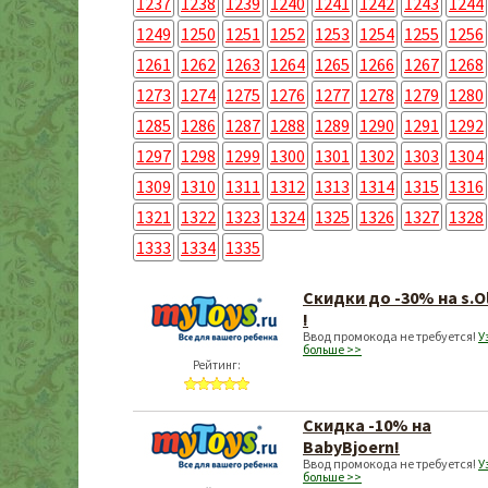
1237
1238
1239
1240
1241
1242
1243
1244
1249
1250
1251
1252
1253
1254
1255
1256
1261
1262
1263
1264
1265
1266
1267
1268
1273
1274
1275
1276
1277
1278
1279
1280
1285
1286
1287
1288
1289
1290
1291
1292
1297
1298
1299
1300
1301
1302
1303
1304
1309
1310
1311
1312
1313
1314
1315
1316
1321
1322
1323
1324
1325
1326
1327
1328
1333
1334
1335
Скидки до -30% на s.Ol
!
Ввод промокода не требуется!
У
больше >>
Рейтинг:
Скидка -10% на
BabyBjoern!
Ввод промокода не требуется!
У
больше >>