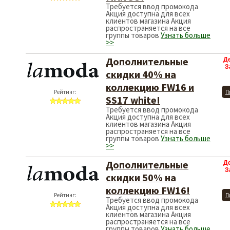
Требуется ввод промокода
Акция доступна для всех
клиентов магазина Акция
распространяется на все
группы товаров
Узнать больше
>>
Дополнительные
Д
З
скидки 40% на
коллекцию FW16 и
Рейтинг:
П
SS17 white!
Требуется ввод промокода
Акция доступна для всех
клиентов магазина Акция
распространяется на все
группы товаров
Узнать больше
>>
Дополнительные
Д
З
скидки 50% на
коллекцию FW16!
Рейтинг:
П
Требуется ввод промокода
Акция доступна для всех
клиентов магазина Акция
распространяется на все
группы товаров
Узнать больше