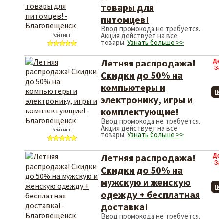
товары для
питомцев!
Ввод промокода не требуется.
Акция действует на все
Рейтинг:
товары.
Узнать больше >>
Летняя распродажа!
Д
З
Скидки до 50% на
компьютеры и
П
электронику, игры и
комплектующие!
Ввод промокода не требуется.
Акция действует на все
Рейтинг:
товары.
Узнать больше >>
Летняя распродажа!
Д
З
Скидки до 50% на
мужскую и женскую
П
одежду + бесплатная
доставка!
Ввод промокода не требуется.