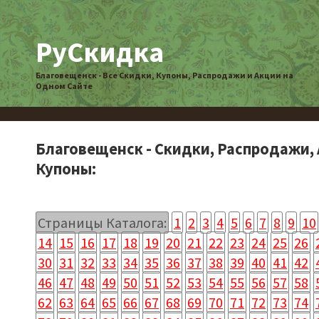
РуСкидка
Благовещенск - Все Скидки, Купоны, Распродажи и Акции на
Одном Сайте
Благовещенск - Скидки, Распродажи, 
Купоны:
Страницы Каталога:
1
2
3
4
5
6
7
8
9
10
14
15
16
17
18
19
20
21
22
23
24
25
26
30
31
32
33
34
35
36
37
38
39
40
41
42
46
47
48
49
50
51
52
53
54
55
56
57
58
62
63
64
65
66
67
68
69
70
71
72
73
74