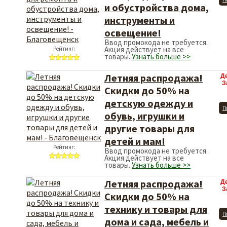
и обустройства дома,
инструменты и
освещение!
Ввод промокода не требуется.
Акция действует на все
Рейтинг:
товары.
Узнать больше >>
Летняя распродажа!
Д
З
Скидки до 50% на
детскую одежду и
П
обувь, игрушки и
другие товары для
детей и мам!
Рейтинг:
Ввод промокода не требуется.
Акция действует на все
товары.
Узнать больше >>
Летняя распродажа!
Д
З
Скидки до 50% на
технику и товары для
П
дома и сада, мебель и