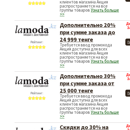
клиентов магазина Акция
распространяется на все
группы товаров
Узнать больше
>>
Дополнительно 20%
Д
З
при сумме заказа до
24 999 тенге
Рейтинг:
П
Требуется ввод промокода
Акция доступна для всех
клиентов магазина Акция
распространяется на все
группы товаров
Узнать больше
>>
Дополнительно 30%
Д
З
при сумме заказа от
25 000 тенге
Рейтинг:
П
Требуется ввод промокода
Акция доступна для всех
клиентов магазина Акция
распространяется на все
группы товаров
Узнать больше
>>
Скидки до 30% на
Д