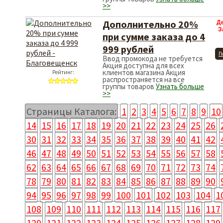
>>
Дополнительно 20%
Д
З
при сумме заказа до 4
999 рублей
П
Ввод промокода не требуется
Акция доступна для всех
клиентов магазина Акция
Рейтинг:
распространяется на все
группы товаров
Узнать больше
>>
Страницы Каталога:
1
2
3
4
5
6
7
8
9
10
14
15
16
17
18
19
20
21
22
23
24
25
26
30
31
32
33
34
35
36
37
38
39
40
41
42
46
47
48
49
50
51
52
53
54
55
56
57
58
62
63
64
65
66
67
68
69
70
71
72
73
74
78
79
80
81
82
83
84
85
86
87
88
89
90
94
95
96
97
98
99
100
101
102
103
104
1
108
109
110
111
112
113
114
115
116
117
120
121
122
123
124
125
126
127
128
129