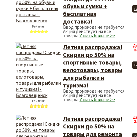
обувь и сумки +
П
бесплатная
доставка!
Рейтинг:
Ввод промокода не требуется.
Акция действует на все
товары.
Узнать больше >>
Летняя распродажа!
Д
З
Скидки до 50% на
спортивные товары,
П
велотовары, товары
для рыбалки и
туризма!
Ввод промокода не требуется.
Акция действует на все
товары.
Узнать больше >>
Рейтинг:
Летняя распродажа!
Д
З
Скидки до 50% на
товары для ремонта
П