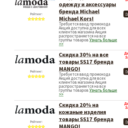
З
одежду и аксессуары
бренда Michael
Рейтинг:
П
Michael Kors!
Требуется ввод промокода
Акция доступна для всех
клиентов магазина Акция
распространяется на все
группы товаров
Узнать больше
>>
Скидка 30% на все
Д
З
товары SS17 бренда
MANGO!
Рейтинг:
П
Требуется ввод промокода
Акция доступна для всех
клиентов магазина Акция
распространяется на все
группы товаров
Узнать больше
>>
Скидка 20% на
Д
З
кожаные изделия
товары SS17 бренда
Рейтинг:
П
MANGO!