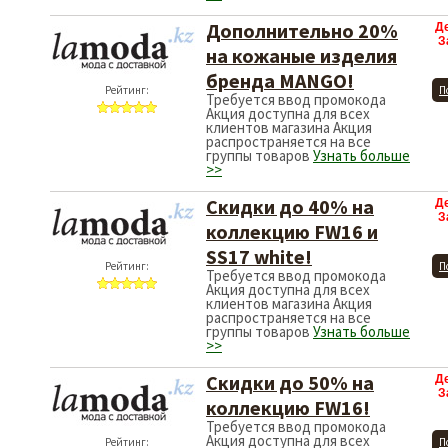
Дополнительно 20%
Д
З
на кожаные изделия
бренда MANGO!
Рейтинг:
П
Требуется ввод промокода
Акция доступна для всех
клиентов магазина Акция
распространяется на все
группы товаров
Узнать больше
>>
Скидки до 40% на
Д
З
коллекцию FW16 и
SS17 white!
Рейтинг:
П
Требуется ввод промокода
Акция доступна для всех
клиентов магазина Акция
распространяется на все
группы товаров
Узнать больше
>>
Скидки до 50% на
Д
З
коллекцию FW16!
Требуется ввод промокода
Акция доступна для всех
Рейтинг:
П