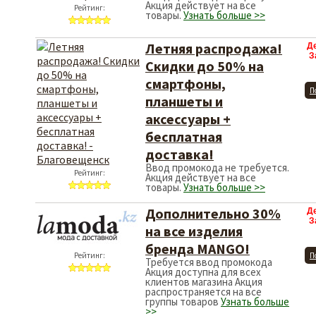
Акция действует на все
Рейтинг:
товары.
Узнать больше >>
Летняя распродажа!
Д
З
Скидки до 50% на
смартфоны,
П
планшеты и
аксессуары +
бесплатная
доставка!
Ввод промокода не требуется.
Рейтинг:
Акция действует на все
товары.
Узнать больше >>
Дополнительно 30%
Д
З
на все изделия
бренда MANGO!
Рейтинг:
П
Требуется ввод промокода
Акция доступна для всех
клиентов магазина Акция
распространяется на все
группы товаров
Узнать больше
>>