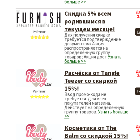
больше >>
Cкидка 5% всем
Д
З
родившимся в
текущем месяце!
Рейтинг:
П
Для получения скидки
требуется подтверждение
документом/ Акция
распространяется на
определенную группу
товаров; Акция дост
Узнать
больше >>
Расчёска от Tangle
Д
З
Teezer со скидкой
15%!
Рейтинг:
П
Ввод промо-кода не
требуется. Для всех
покупателей магазина.
Действует на определенную
группу товаров.
Узнать больше
>>
Косметика от The
Д
З
Balm со скидкой 15%!