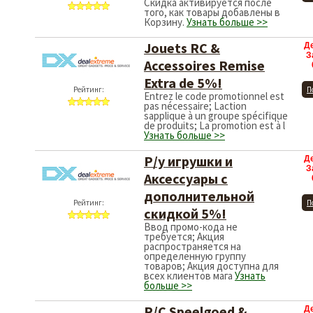
Скидка активируется после
того, как товары добавлены в
Корзину.
Узнать больше >>
Jouets RC &
Д
З
Accessoires Remise
Extra de 5%!
Рейтинг:
П
Entrez le code promotionnel est
pas nécessaire; Laction
sapplique à un groupe spécifique
de produits; La promotion est à l
Узнать больше >>
Р/у игрушки и
Д
З
Аксессуары с
дополнительной
Рейтинг:
П
скидкой 5%!
Ввод промо-кода не
требуется; Акция
распространяется на
определенную группу
товаров; Акция доступна для
всех клиентов мага
Узнать
больше >>
R/C Speelgoed &
Д