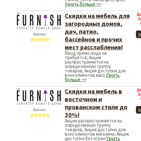
Узнать больше >>
Скидки на мебель для
Д
З
загородных домов,
дач, патио,
Рейтинг:
П
бассейнов и прочих
мест расслабления!
Ввод промо-кода не
требуется; Акция
распространяется на
определенную группу
товаров; Акция доступна для
всех клиентов мага
Узнать
больше >>
Cкидки на мебель в
Д
З
восточном и
прованском стиле до
Рейтинг:
П
30%!
Акция распространяется на
определенную группу
товаров; Акция доступна для
всех клиентов магазина; Акция
доступна без огран
Узнать