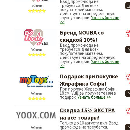
Ввод промо-кода не
требуется. Для всех
Рейтинг:
П
покупателей магазина.
Действует на определенную
группу товаров.
Узнать больше
>>
Бренд NOUBA со
Д
З
скидкой 10%!
Ввод промо-кода не
требуется. Для всех
Рейтинг:
П
покупателей магазина.
Действует на определенную
группу товаров.
Узнать больше
>>
Подарок при покупке
Д
З
Жирафика Софи!
При покупке Жирафика Софи,
18 см, Vulli вы получаете мяч в
Рейтинг:
П
подарок!
Узнать больше >>
Скидка 15% ЭКСТРА
Д
З
на все товары!
Только до 10 августа вкл. Ввод
промокода не треубется.
Рейтинг:
П