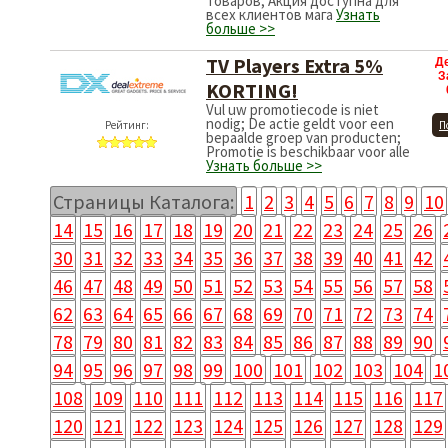
товаров; Акция доступна для
всех клиентов мага
Узнать
больше >>
TV Players Extra 5%
Д
З
KORTING!
Vul uw promotiecode is niet
nodig; De actie geldt voor een
Рейтинг:
П
bepaalde groep van producten;
Promotie is beschikbaar voor alle
Узнать больше >>
Страницы Каталога:
1
2
3
4
5
6
7
8
9
10
14
15
16
17
18
19
20
21
22
23
24
25
26
30
31
32
33
34
35
36
37
38
39
40
41
42
46
47
48
49
50
51
52
53
54
55
56
57
58
62
63
64
65
66
67
68
69
70
71
72
73
74
78
79
80
81
82
83
84
85
86
87
88
89
90
94
95
96
97
98
99
100
101
102
103
104
1
108
109
110
111
112
113
114
115
116
117
120
121
122
123
124
125
126
127
128
129