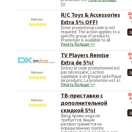
>>
R/C Toys & Accessories
Д
З
Рейтинг:
Extra 5% OFF!
Enter promotional code is not
required. The action applies to a
П
specific group of products.
Promotion is available to all
Узнать больше >>
TV Players Remise
Д
З
Extra de 5%!
Entrez le code promotionnel est
pas nécessaire; Laction
Рейтинг:
П
sapplique à un groupe spécifique
de produits; La promotion est à l
Узнать больше >>
ТВ-приставки с
Д
З
Рейтинг:
дополнительной
скидкой 5%!
П
Ввод промо-кода не
требуется; Акция
распространяется на
определенную группу