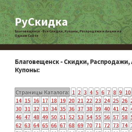
РуСкидка
Благовещенск - Все Скидки, Купоны, Распродажи и Акции на
Одном Сайте
Благовещенск - Скидки, Распродажи, 
Купоны:
Страницы Каталога:
1
2
3
4
5
6
7
8
9
10
14
15
16
17
18
19
20
21
22
23
24
25
26
30
31
32
33
34
35
36
37
38
39
40
41
42
46
47
48
49
50
51
52
53
54
55
56
57
58
62
63
64
65
66
67
68
69
70
71
72
73
74