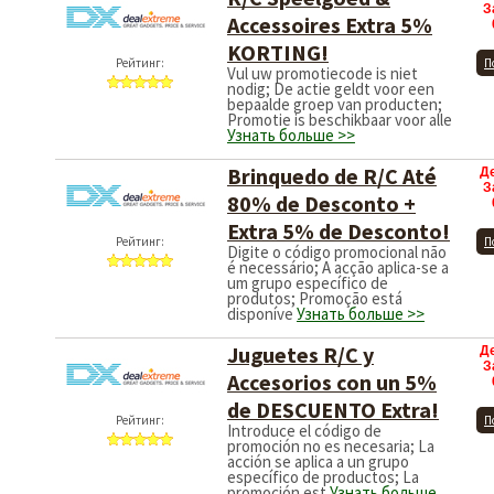
З
Accessoires Extra 5%
KORTING!
Рейтинг:
П
Vul uw promotiecode is niet
nodig; De actie geldt voor een
bepaalde groep van producten;
Promotie is beschikbaar voor alle
Узнать больше >>
Brinquedo de R/C Até
Д
З
80% de Desconto +
Extra 5% de Desconto!
Рейтинг:
П
Digite o código promocional não
é necessário; A acção aplica-se a
um grupo específico de
produtos; Promoção está
disponíve
Узнать больше >>
Juguetes R/C y
Д
З
Accesorios con un 5%
de DESCUENTO Extra!
Рейтинг:
П
Introduce el código de
promoción no es necesaria; La
acción se aplica a un grupo
específico de productos; La
promoción est
Узнать больше