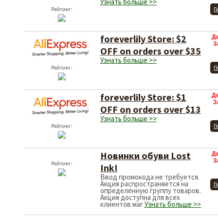
Узнать больше >>
Рейтинг:
П
foreverlily Store: $2
Д
З
OFF on orders over $35
Узнать больше >>
Рейтинг:
П
foreverlily Store: $1
Д
З
OFF on orders over $13
Узнать больше >>
Рейтинг:
П
Новинки обуви Lost
Д
З
Рейтинг:
Ink!
Ввод промокода не требуется.
Акция распространяется на
П
определённую группу товаров.
Акция доступна для всех
клиентов маг
Узнать больше >>