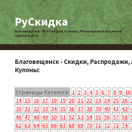
РуСкидка
Благовещенск - Все Скидки, Купоны, Распродажи и Акции на
Одном Сайте
Благовещенск - Скидки, Распродажи, 
Купоны:
Страницы Каталога:
1
2
3
4
5
6
7
8
9
10
14
15
16
17
18
19
20
21
22
23
24
25
26
30
31
32
33
34
35
36
37
38
39
40
41
42
46
47
48
49
50
51
52
53
54
55
56
57
58
62
63
64
65
66
67
68
69
70
71
72
73
74