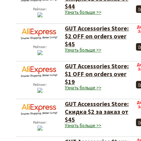
$44
Рейтинг:
П
Узнать больше >>
GUT Accessories Store:
Д
З
$2 OFF on orders over
$45
Рейтинг:
П
Узнать больше >>
GUT Accessories Store:
Д
З
$1 OFF on orders over
$19
Рейтинг:
П
Узнать больше >>
GUT Accessories Store:
Д
З
Скидка $2 за заказ от
$45
Рейтинг:
П
Узнать больше >>
Д