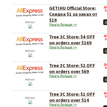
GETIHU Official Store:
Д
З
Скидка $1 за заказ от
$19
Рейтинг:
П
Узнать больше >>
Tree 3C Store: $4 OFF
Д
З
on orders over $169
Узнать больше >>
Рейтинг:
П
Tree 3C Store: $2 OFF
Д
З
on orders over $69
Узнать больше >>
Рейтинг:
П
Tree 3C Store: $1 OFF
Д
З
Рейтинг:
on orders over $14
Узнать больше >>