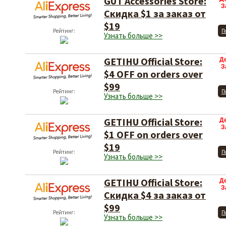
GUT Accessories Store:
З
Скидка $1 за заказ от
$19
Рейтинг:
П
Узнать больше >>
GETIHU Official Store:
Д
З
$4 OFF on orders over
$99
Рейтинг:
П
Узнать больше >>
GETIHU Official Store:
Д
З
$1 OFF on orders over
$19
Рейтинг:
П
Узнать больше >>
GETIHU Official Store:
Д
З
Скидка $4 за заказ от
$99
Рейтинг:
П
Узнать больше >>