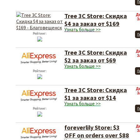
П
Tree 3C Store: Скидка
Д
З
$4 за заказ от $169
Узнать больше >>
Рейтинг:
П
Tree 3C Store: Скидка
Д
З
$2 за заказ от $69
Узнать больше >>
Рейтинг:
П
Tree 3C Store: Скидка
Д
З
$1 за заказ от $14
Узнать больше >>
Рейтинг:
П
foreverlily Store: $3
Д
З
OFF on orders over $88