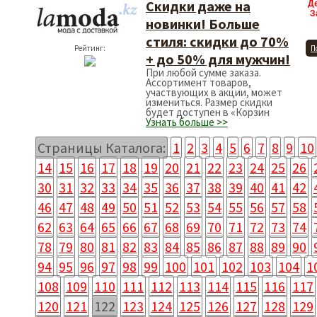
Скидки даже на
Д
З
новинки! Больше
стиля: cкидки до 70%
Рейтинг:
П
+ до 50% для мужчин!
При любой сумме заказа.
Ассортимент товаров,
участвующих в акции, может
измениться. Размер скидки
будет доступен в «Корзин
Узнать больше >>
Страницы Каталога:
1
2
3
4
5
6
7
8
9
10
14
15
16
17
18
19
20
21
22
23
24
25
26
30
31
32
33
34
35
36
37
38
39
40
41
42
46
47
48
49
50
51
52
53
54
55
56
57
58
62
63
64
65
66
67
68
69
70
71
72
73
74
78
79
80
81
82
83
84
85
86
87
88
89
90
94
95
96
97
98
99
100
101
102
103
104
1
108
109
110
111
112
113
114
115
116
117
120
121
122
123
124
125
126
127
128
129