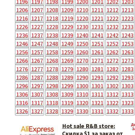
1196
1197
1198
1199
1200
1201
1202
1203
1206
1207
1208
1209
1210
1211
1212
1213
1216
1217
1218
1219
1220
1221
1222
1223
1226
1227
1228
1229
1230
1231
1232
1233
1236
1237
1238
1239
1240
1241
1242
1243
1246
1247
1248
1249
1250
1251
1252
1253
1256
1257
1258
1259
1260
1261
1262
1263
1266
1267
1268
1269
1270
1271
1272
1273
1276
1277
1278
1279
1280
1281
1282
1283
1286
1287
1288
1289
1290
1291
1292
1293
1296
1297
1298
1299
1300
1301
1302
1303
1306
1307
1308
1309
1310
1311
1312
1313
1316
1317
1318
1319
1320
1321
1322
1323
1326
1327
1328
1329
1330
1331
1332
1333
Hot sale R&B store:
Д
З
Скидка $1 за заказ от