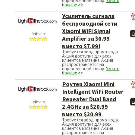
определенный товар.
Узнать
больше >>
Усилитель сигнала
Д
З
беспроводной сети
Xiaomi WiFi Signal
Рейтинг:
П
Amplifier за $6.99
вместо $7.99!
Требуется ввод промо-кода.
Акция доступна для всех
клиентов магазина. Акция
распространяется на
определенный товар.
Узнать
больше >>
Роутер Xiaomi Mini
Д
З
Intelligent WiFi Router
Repeater Dual Band
Рейтинг:
П
2.4GHz за $20.99
вместо $30.99
Требуется ввод промо-кода.
Акция доступна для всех
клиентов магазина. Акция
распространяется на