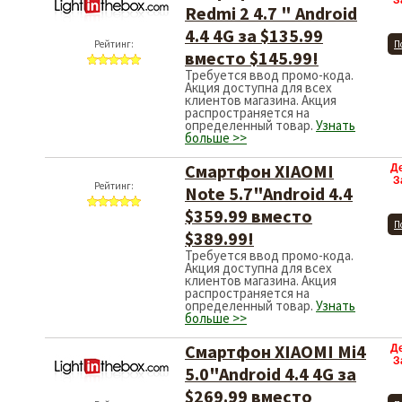
З
Redmi 2 4.7 " Android
4.4 4G за $135.99
Рейтинг:
П
вместо $145.99!
Требуется ввод промо-кода.
Акция доступна для всех
клиентов магазина. Акция
распространяется на
определенный товар.
Узнать
больше >>
Смартфон XIAOMI
Д
З
Рейтинг:
Note 5.7"Android 4.4
$359.99 вместо
П
$389.99!
Требуется ввод промо-кода.
Акция доступна для всех
клиентов магазина. Акция
распространяется на
определенный товар.
Узнать
больше >>
Смартфон XIAOMI Mi4
Д
З
5.0"Android 4.4 4G за
$269.99 вместо