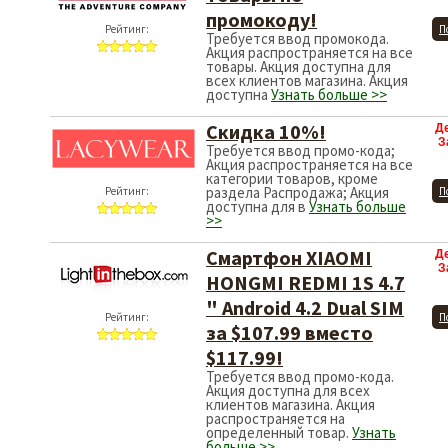
промокоду!
Рейтинг:
П
Требуется ввод промокода.
Акция распространяется на все
товары. Акция доступна для
всех клиентов магазина. Акция
доступна
Узнать больше >>
Скидка 10%!
Д
З
Требуется ввод промо-кода;
Акция распространяется на все
категории товаров, кроме
раздела Распродажа; Акция
Рейтинг:
П
доступна для в
Узнать больше
>>
Смартфон XIAOMI
Д
З
HONGMI REDMI 1S 4.7
" Android 4.2 Dual SIM
Рейтинг:
П
за $107.99 вместо
$117.99!
Требуется ввод промо-кода.
Акция доступна для всех
клиентов магазина. Акция
распространяется на
определенный товар.
Узнать
больше >>