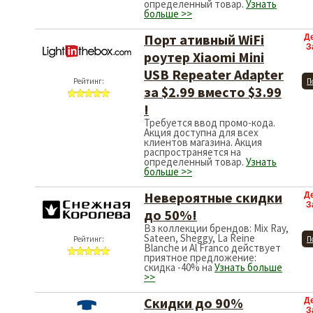
определенный товар.
Узнать
больше >>
Порт ативный WiFi
Д
З
роутер Xiaomi Mini
USB Repeater Adapter
Рейтинг:
П
за $2.99 вместо $3.99
!
Требуется ввод промо-кода.
Акция доступна для всех
клиентов магазина. Акция
распространяется на
определенный товар.
Узнать
больше >>
Невероятные скидки
Д
З
до 50%!
Bз коллекции брендов: Mix Ray,
Sateen, Sheggy, La Reine
Рейтинг:
П
Blanche и Al Franco действует
приятное предложение:
скидка -40% на
Узнать больше
>>
Скидки до 90%
Д
З