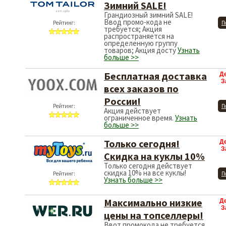
Зимний SALE!
Грандиозный зимний SALE!
Ввод промо-кода не
Рейтинг:
П
требуется; Акция
распространяется на
определенную группу
товаров; Акция досту
Узнать
больше >>
Бесплатная доставка
Д
З
всех заказов по
России!
Рейтинг:
П
Акция действует
ограниченное время.
Узнать
больше >>
Только сегодня!
Д
З
Скидка на куклы 10%
Только сегодня действует
скидка 10% на все куклы!
Рейтинг:
П
Узнать больше >>
Максимально низкие
Д
З
цены на топселлеры!
Ввот промокода не требуется