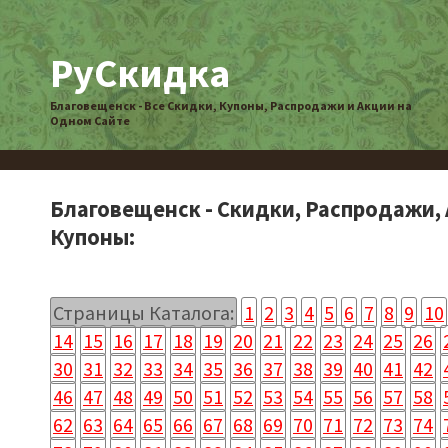
РуСкидка
Благовещенск - Все Скидки, Купоны, Распродажи и Акции на
Одном Сайте
Благовещенск - Скидки, Распродажи, 
Купоны:
Страницы Каталога:
1
2
3
4
5
6
7
8
9
10
14
15
16
17
18
19
20
21
22
23
24
25
26
30
31
32
33
34
35
36
37
38
39
40
41
42
46
47
48
49
50
51
52
53
54
55
56
57
58
62
63
64
65
66
67
68
69
70
71
72
73
74