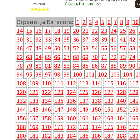
Узнать больше >>
Рейтинг:
П
Страницы Каталога:
1
2
3
4
5
6
7
8
9
10
14
15
16
17
18
19
20
21
22
23
24
25
26
30
31
32
33
34
35
36
37
38
39
40
41
42
46
47
48
49
50
51
52
53
54
55
56
57
58
62
63
64
65
66
67
68
69
70
71
72
73
74
78
79
80
81
82
83
84
85
86
87
88
89
90
94
95
96
97
98
99
100
101
102
103
104
1
108
109
110
111
112
113
114
115
116
117
120
121
122
123
124
125
126
127
128
129
132
133
134
135
136
137
138
139
140
141
144
145
146
147
148
149
150
151
152
153
156
157
158
159
160
161
162
163
164
165
168
169
170
171
172
173
174
175
176
177
180
181
182
183
184
185
186
187
188
189