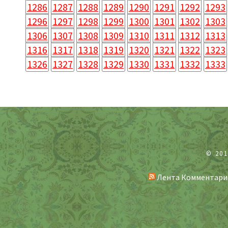
1286
1287
1288
1289
1290
1291
1292
1293
1296
1297
1298
1299
1300
1301
1302
1303
1306
1307
1308
1309
1310
1311
1312
1313
1316
1317
1318
1319
1320
1321
1322
1323
1326
1327
1328
1329
1330
1331
1332
1333
© 20
Лента Комментари