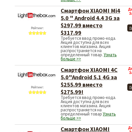
Смартфон XIAOMI Mi4
Д
З
5.0 " Android 4.4 3G за
$297.99 вместо
Рейтинг:
П
$317.99
Требуется ввод промо-кода.
Акция доступна для всех
клиентов магазина. Акция
распространяется на
определенный товар.
Узнать
больше >>
Смартфон XIAOMI 4C
Д
З
5.0"Android 5.1 4G за
$255.99 вместо
Рейтинг:
П
$275.99!
Требуется ввод промо-кода.
Акция доступна для всех
клиентов магазина. Акция
распространяется на
определенный товар
Узнать
больше >>
Смартфон XIAOMI
Д