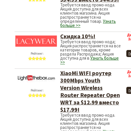
Требуется ввод промо-кода.
Акция доступна для всех
клиентов магазина. Акция
распространяется на
определенный товар.
Узнать
больше >>
Скидка 10%!
Д
З
Требуется ввод промо-кода;
Акция распространяется на все
категории товаров, кроме
раздела Распродажа; Акция
Рейтинг:
П
доступна для в
Узнать больше
>>
XiaoMi WIFI роутер
Д
З
300Mbps Youth
Version Wireless
Рейтинг:
П
Router Repeater Open
WRT за $12.99 вместо
$17.99!
Требуется ввод промо-кода.
Акция доступна для всех
клиентов магазина. Акция
распространяется на