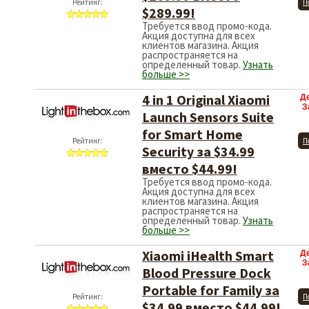
Рейтинг:
П
$289.99!
Требуется ввод промо-кода.
Акция доступна для всех
клиентов магазина. Акция
распространяется на
определенный товар.
Узнать
больше >>
4 in 1 Original Xiaomi
Д
З
Launch Sensors Suite
for Smart Home
Рейтинг:
П
Security за $34.99
вместо $44.99!
Требуется ввод промо-кода.
Акция доступна для всех
клиентов магазина. Акция
распространяется на
определенный товар.
Узнать
больше >>
Xiaomi iHealth Smart
Д
З
Blood Pressure Dock
Portable for Family за
Рейтинг:
П
$34.99 вместо $44.99!