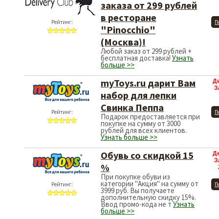
заказа от 299 рублей
в ресторане
Рейтинг:
П
"Pinocchio"
(Москва)!
Любой заказ от 299 рублей +
бесплатная доставка!
Узнать
больше >>
myToys.ru дарит Вам
Д
З
набор для лепки
Свинка Пеппа
Рейтинг:
П
Подарок предоставляется при
покупке на сумму от 3000
рублей для всех клиентов.
Узнать больше >>
Обувь со скидкой 15
Д
З
%
При покупке обуви из
категории "Акция" на сумму от
Рейтинг:
П
3999 руб. Вы получаете
дополнительную скидку 15%.
Ввод промо-кода не т
Узнать
больше >>