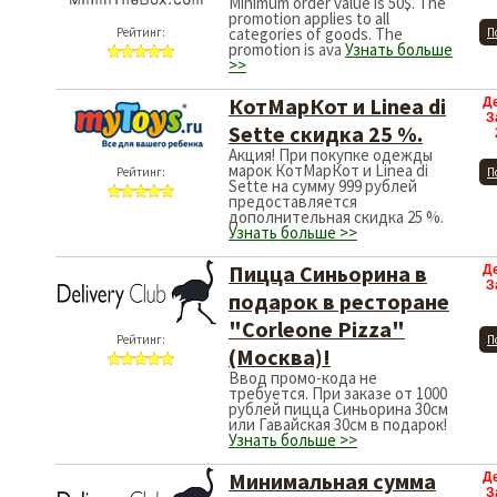
Minimum order value is 50$. The
promotion applies to all
categories of goods. The
Рейтинг:
П
promotion is ava
Узнать больше
>>
КотМарКот и Linea di
Д
З
Sette скидка 25 %.
Акция! При покупке одежды
марок КотМарКот и Linea di
Рейтинг:
П
Sette на сумму 999 рублей
предоставляется
дополнительная скидка 25 %.
Узнать больше >>
Пицца Синьорина в
Д
З
подарок в ресторане
"Corleone Pizza"
Рейтинг:
П
(Москва)!
Ввод промо-кода не
требуется. При заказе от 1000
рублей пицца Синьорина 30см
или Гавайская 30см в подарок!
Узнать больше >>
Минимальная сумма
Д
З