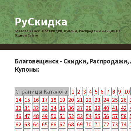
РуСкидка
Благовещенск - Все Скидки, Купоны, Распродажи и Акции на
Одном Сайте
Благовещенск - Скидки, Распродажи, 
Купоны:
Страницы Каталога:
1
2
3
4
5
6
7
8
9
10
14
15
16
17
18
19
20
21
22
23
24
25
26
30
31
32
33
34
35
36
37
38
39
40
41
42
46
47
48
49
50
51
52
53
54
55
56
57
58
62
63
64
65
66
67
68
69
70
71
72
73
74