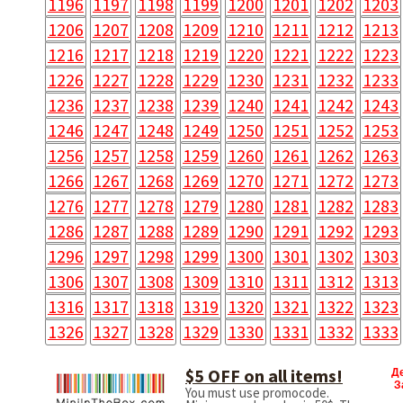
1196
1197
1198
1199
1200
1201
1202
1203
1206
1207
1208
1209
1210
1211
1212
1213
1216
1217
1218
1219
1220
1221
1222
1223
1226
1227
1228
1229
1230
1231
1232
1233
1236
1237
1238
1239
1240
1241
1242
1243
1246
1247
1248
1249
1250
1251
1252
1253
1256
1257
1258
1259
1260
1261
1262
1263
1266
1267
1268
1269
1270
1271
1272
1273
1276
1277
1278
1279
1280
1281
1282
1283
1286
1287
1288
1289
1290
1291
1292
1293
1296
1297
1298
1299
1300
1301
1302
1303
1306
1307
1308
1309
1310
1311
1312
1313
1316
1317
1318
1319
1320
1321
1322
1323
1326
1327
1328
1329
1330
1331
1332
1333
$5 OFF on all items!
Д
З
You must use promocode.