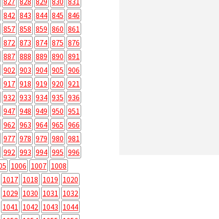
827
828
829
830
831
842
843
844
845
846
857
858
859
860
861
872
873
874
875
876
887
888
889
890
891
902
903
904
905
906
917
918
919
920
921
932
933
934
935
936
947
948
949
950
951
962
963
964
965
966
977
978
979
980
981
992
993
994
995
996
05
1006
1007
1008
1017
1018
1019
1020
1029
1030
1031
1032
1041
1042
1043
1044