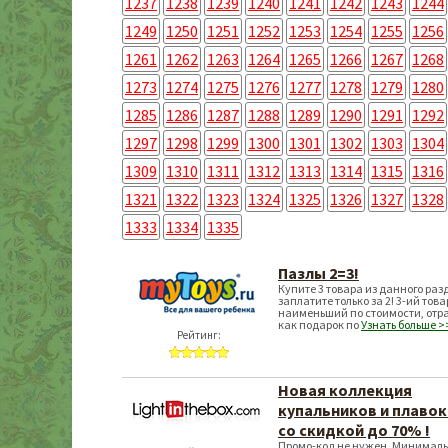
1237
1238
1239
1240
1241
1242
1243
1244
1249
1250
1251
1252
1253
1254
1255
1256
1261
1262
1263
1264
1265
1266
1267
1268
1273
1274
1275
1276
1277
1278
1279
1280
1285
1286
1287
1288
1289
1290
1291
1292
1297
1298
1299
1300
1301
1302
1303
1304
1309
1310
1311
1312
1313
1314
1315
1316
1321
1322
1323
1324
1325
1326
1327
1328
1333
1334
1335
Пазлы 2=3!
Купите 3 товара из данного раз
заплатите только за 2! 3-ий това
наименьший по стоимости, отр
как подарок по
Узнать больше >
Рейтинг:
Новая коллекция
купальников и плавок
со скидкой до 70% !
Промо-код не нужен. Минимал