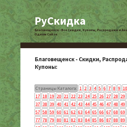
РуСкидка
Благовещенск - Все Скидки, Купоны, Распродажи и Ак
Одном Сайте
Благовещенск - Скидки, Распрод
Купоны:
Страницы Каталога:
1
2
3
4
5
6
7
8
9
1
17
18
19
20
21
22
23
24
25
26
27
28
29
37
38
39
40
41
42
43
44
45
46
47
48
49
57
58
59
60
61
62
63
64
65
66
67
68
69
77
78
79
80
81
82
83
84
85
86
87
88
89