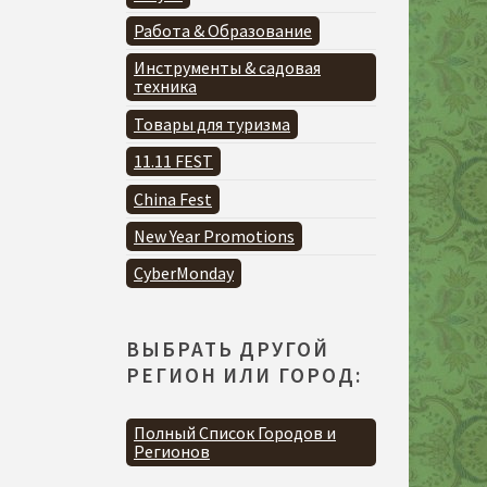
Работа & Образование
Инструменты & садовая
техника
Товары для туризма
11.11 FEST
China Fest
New Year Promotions
CyberMonday
ВЫБРАТЬ ДРУГОЙ
РЕГИОН ИЛИ ГОРОД:
Полный Список Городов и
Регионов