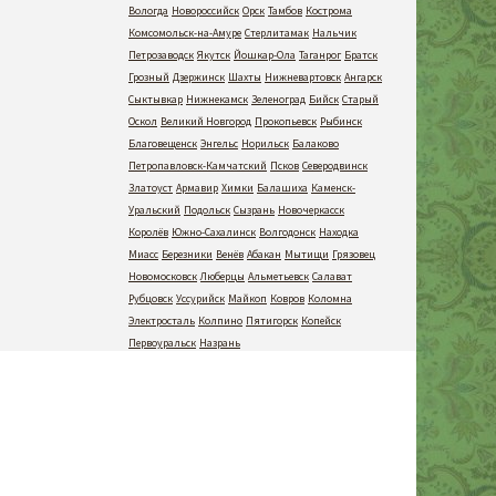
Вологда
Новороссийск
Орск
Тамбов
Кострома
Комсомольск-на-Амуре
Стерлитамак
Нальчик
Петрозаводск
Якутск
Йошкар-Ола
Таганрог
Братск
Грозный
Дзержинск
Шахты
Нижневартовск
Ангарск
Сыктывкар
Нижнекамск
Зеленоград
Бийск
Старый
Оскол
Великий Новгород
Прокопьевск
Рыбинск
Благовещенск
Энгельс
Норильск
Балаково
Петропавловск-Камчатский
Псков
Северодвинск
Златоуст
Армавир
Химки
Балашиха
Каменск-
Уральский
Подольск
Сызрань
Новочеркасск
Королёв
Южно-Сахалинск
Волгодонск
Находка
Миасс
Березники
Венёв
Абакан
Мытищи
Грязовец
Новомосковск
Люберцы
Альметьевск
Салават
Рубцовск
Уссурийск
Майкоп
Ковров
Коломна
Электросталь
Колпино
Пятигорск
Копейск
Первоуральск
Назрань