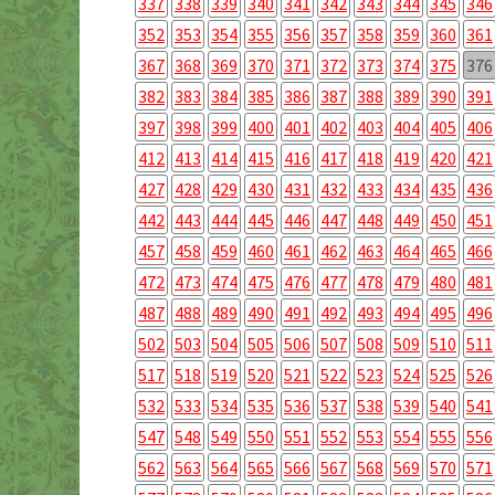
337
338
339
340
341
342
343
344
345
346
352
353
354
355
356
357
358
359
360
361
367
368
369
370
371
372
373
374
375
376
382
383
384
385
386
387
388
389
390
391
397
398
399
400
401
402
403
404
405
406
412
413
414
415
416
417
418
419
420
421
427
428
429
430
431
432
433
434
435
436
442
443
444
445
446
447
448
449
450
451
457
458
459
460
461
462
463
464
465
466
472
473
474
475
476
477
478
479
480
481
487
488
489
490
491
492
493
494
495
496
502
503
504
505
506
507
508
509
510
511
517
518
519
520
521
522
523
524
525
526
532
533
534
535
536
537
538
539
540
541
547
548
549
550
551
552
553
554
555
556
562
563
564
565
566
567
568
569
570
571