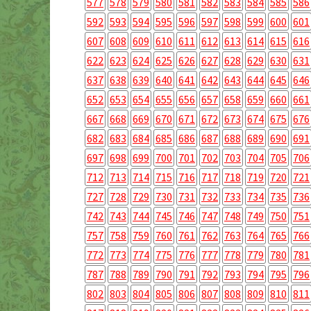
577
578
579
580
581
582
583
584
585
586
592
593
594
595
596
597
598
599
600
601
607
608
609
610
611
612
613
614
615
616
622
623
624
625
626
627
628
629
630
631
637
638
639
640
641
642
643
644
645
646
652
653
654
655
656
657
658
659
660
661
667
668
669
670
671
672
673
674
675
676
682
683
684
685
686
687
688
689
690
691
697
698
699
700
701
702
703
704
705
706
712
713
714
715
716
717
718
719
720
721
727
728
729
730
731
732
733
734
735
736
742
743
744
745
746
747
748
749
750
751
757
758
759
760
761
762
763
764
765
766
772
773
774
775
776
777
778
779
780
781
787
788
789
790
791
792
793
794
795
796
802
803
804
805
806
807
808
809
810
811