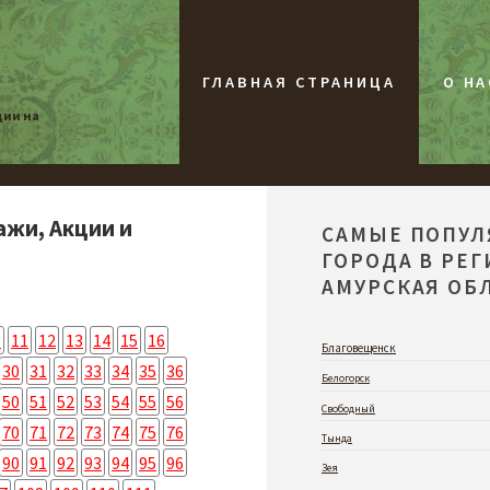
ГЛАВНАЯ СТРАНИЦА
О НА
ции на
ажи, Акции и
САМЫЕ ПОПУ
ГОРОДА В РЕ
АМУРСКАЯ ОБЛ
0
11
12
13
14
15
16
Благовещенск
30
31
32
33
34
35
36
Белогорск
50
51
52
53
54
55
56
Свободный
70
71
72
73
74
75
76
Тында
90
91
92
93
94
95
96
Зея