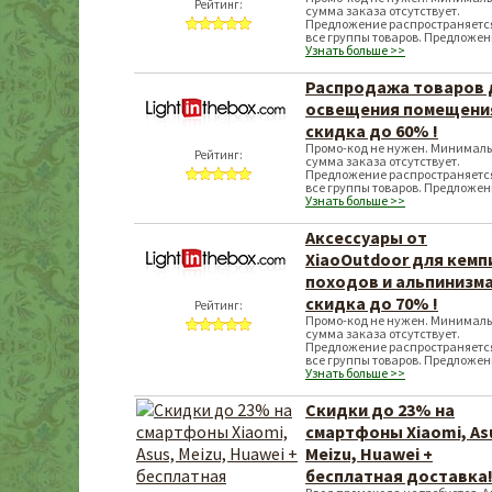
Рейтинг:
сумма заказа отсутствует.
Предложение распространяетс
все группы товаров. Предложе
Узнать больше >>
Распродажа товаров 
освещения помещения
скидка до 60% !
Промо-код не нужен. Минимал
Рейтинг:
сумма заказа отсутствует.
Предложение распространяетс
все группы товаров. Предложе
Узнать больше >>
Аксессуары от
XiaoOutdoor для кемп
походов и альпинизма
скидка до 70% !
Рейтинг:
Промо-код не нужен. Минимал
сумма заказа отсутствует.
Предложение распространяетс
все группы товаров. Предложе
Узнать больше >>
Скидки до 23% на
смартфоны Xiaomi, As
Meizu, Huawei +
бесплатная доставка