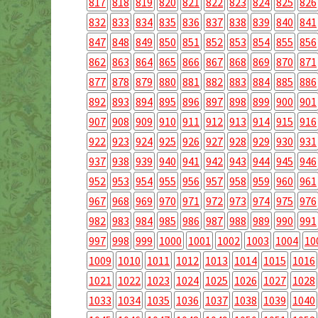
817
818
819
820
821
822
823
824
825
826
832
833
834
835
836
837
838
839
840
841
847
848
849
850
851
852
853
854
855
856
862
863
864
865
866
867
868
869
870
871
877
878
879
880
881
882
883
884
885
886
892
893
894
895
896
897
898
899
900
901
907
908
909
910
911
912
913
914
915
916
922
923
924
925
926
927
928
929
930
931
937
938
939
940
941
942
943
944
945
946
952
953
954
955
956
957
958
959
960
961
967
968
969
970
971
972
973
974
975
976
982
983
984
985
986
987
988
989
990
991
997
998
999
1000
1001
1002
1003
1004
10
1009
1010
1011
1012
1013
1014
1015
1016
1021
1022
1023
1024
1025
1026
1027
1028
1033
1034
1035
1036
1037
1038
1039
1040