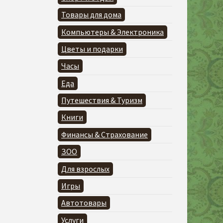
Товары для дома
Компьютеры & Электроника
Цветы и подарки
Часы
Еда
Путешествия & Туризм
Книги
Финансы & Страхование
ЗОО
Для взрослых
Игры
Автотовары
Услуги