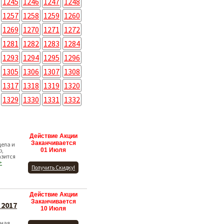
1245
1246
1247
1248
1257
1258
1259
1260
1269
1270
1271
1272
1281
1282
1283
1284
1293
1294
1295
1296
1305
1306
1307
1308
1317
1318
1319
1320
1329
1330
1331
1332
Действие Акции
Заканчивается
дела и
р,
01 Июля
азится
>
Получить Скидку!
Действие Акции
Заканчивается
 2017
10 Июля
ьная