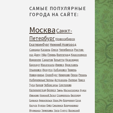
САМЫЕ ПОПУЛЯРНЫЕ
ГОРОДА НА САЙТЕ:
Москва
Санкт-
Петербург
Новосибирск
Екатеринбург
Нижний Новгород
Самара
Казань
Омск
Челябинск
Ростов-
на-Дону
Уфа
Пермь
Волгоград
Красноярск
Воронеж
Саратов
Тольятти
Краснодар
Барнаул
Махачкала
Ижевск
Ярославль
Ульяновск
Иркутск
Хабаровск
Тюмень
Новокузнецк
Оренбург
Кемерово
Пенза
Рязань
Набережные Челны
Астрахань
Липецк
Томск
Тула
Киров
Чебоксары
Сертолово
Калининград
Брянск
Тверь
Магнитогорск
Курск
Иваново
Нижний Тагил
Ставрополь
Белгород
Саранск
Архангельск
Улан-Удэ
Владимир
Сочи
Калуга
Курган
Орёл
Смоленск
Владикавказ
Мурманск
Череповец
Чита
Сургут
Волжский