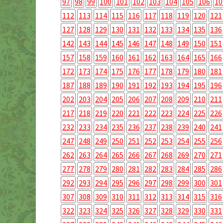
97
98
99
100
101
102
103
104
105
106
10
112
113
114
115
116
117
118
119
120
121
127
128
129
130
131
132
133
134
135
136
142
143
144
145
146
147
148
149
150
151
157
158
159
160
161
162
163
164
165
166
172
173
174
175
176
177
178
179
180
181
187
188
189
190
191
192
193
194
195
196
202
203
204
205
206
207
208
209
210
211
217
218
219
220
221
222
223
224
225
226
232
233
234
235
236
237
238
239
240
241
247
248
249
250
251
252
253
254
255
256
262
263
264
265
266
267
268
269
270
271
277
278
279
280
281
282
283
284
285
286
292
293
294
295
296
297
298
299
300
301
307
308
309
310
311
312
313
314
315
316
322
323
324
325
326
327
328
329
330
331