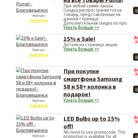
При любой сумме заказа.
Скидка распространяется на
П
товары, представленные на
Рейтинг:
данной странице.
Дополнительная скидка по про
Узнать больше >>
15% к Sale!
Д
З
Детали на странице акции.
Узнать больше >>
Рейтинг:
П
При покупке
Д
З
смартфона Samsung
S8 и S8+ колонка в
П
подарок!
Узнать больше >>
Рейтинг:
LED Bulbs up to 15%
Д
З
off!
No need to use promocode. The
promotion is available for all
Рейтинг:
П