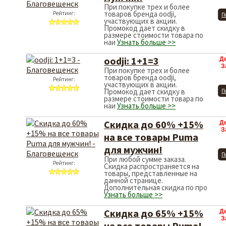
При покупке трех и более
товаров бренда oodji,
Рейтинг:
П
участвующих в акции.
Промокод дает скидку в
размере стоимости товара по
наи
Узнать больше >>
oodji: 1+1=3
Д
З
При покупке трех и более
товаров бренда oodji,
Рейтинг:
участвующих в акции.
Промокод дает скидку в
П
размере стоимости товара по
наи
Узнать больше >>
Скидка до 60% +15%
Д
З
на все товары Puma
для мужчин!
П
При любой сумме заказа.
Рейтинг:
Скидка распространяется на
товары, представленные на
данной странице.
Дополнительная скидка по про
Узнать больше >>
Скидка до 65% +15%
Д
З
на все товары Puma!