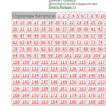
данной странице.
Дополнительная скидка по про
Узнать больше >>
Страницы Каталога:
1
2
3
4
5
6
7
8
9
10
14
15
16
17
18
19
20
21
22
23
24
25
26
30
31
32
33
34
35
36
37
38
39
40
41
42
46
47
48
49
50
51
52
53
54
55
56
57
58
62
63
64
65
66
67
68
69
70
71
72
73
74
78
79
80
81
82
83
84
85
86
87
88
89
90
94
95
96
97
98
99
100
101
102
103
104
1
108
109
110
111
112
113
114
115
116
117
120
121
122
123
124
125
126
127
128
129
132
133
134
135
136
137
138
139
140
141
144
145
146
147
148
149
150
151
152
153
156
157
158
159
160
161
162
163
164
165
168
169
170
171
172
173
174
175
176
177
180
181
182
183
184
185
186
187
188
189