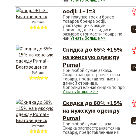
oodji: 1+1=3
Д
З
При покупке трех и более
товаров бренда oodji,
Рейтинг:
участвующих в акции.
Промокод дает скидку в
П
размере стоимости товара по
наи
Узнать больше >>
Скидка до 65% +15%
Д
З
на женскую одежду
Puma!
П
При любой сумме заказа.
Рейтинг:
Скидка распространяется на
товары, представленные на
данной странице.
Дополнительная скидка по про
Узнать больше >>
Скидка до 60% +15%
Д
З
на мужскую одежду
Puma!
П
При любой сумме заказа.
Рейтинг:
Скидка распространяется на
товары, представленные на