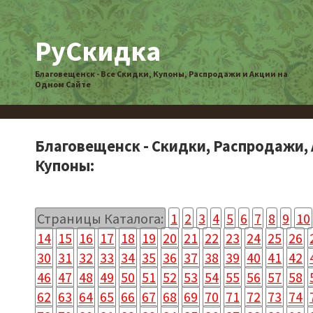
РуСкидка
Благовещенск - Все Скидки, Купоны, Распродажи и Акции на
Одном Сайте
Благовещенск - Скидки, Распродажи, 
Купоны:
Страницы Каталога:
1
2
3
4
5
6
7
8
9
10
14
15
16
17
18
19
20
21
22
23
24
25
26
30
31
32
33
34
35
36
37
38
39
40
41
42
46
47
48
49
50
51
52
53
54
55
56
57
58
62
63
64
65
66
67
68
69
70
71
72
73
74