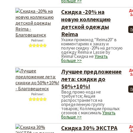
больше >>
Скидка -20% на
Д
З
новую коллекцию
детской одежды
П
Reima
Укажи промокод "Reima20" в
Рейтинг:
комментариях к заказу и
получи скидку -20% на детскую
одежду Reima и Lassie by
Reima! Скидка не
Узнать
больше >>
Лучшее предложение
Д
З
лета: скидки до
50%+10%!
П
Ввод промо-кода не
Рейтинг:
требуется; Акция
распространяется на
определенную группу
товаров; Коллекции прошлых
сезонов с максималь
Узнать
больше >>
Скидка 30% ЭКСТРА
Д
З