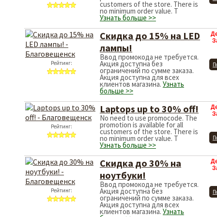
customers of the store. There is
no minimum order value. T
Узнать больше >>
Скидка до 15% на LED
Д
З
лампы!
Ввод промокода не требуется.
Акция доступна без
Рейтинг:
П
ограничений по сумме заказа.
Акция доступна для всех
клиентов магазина.
Узнать
больше >>
Laptops up to 30% off!
Д
З
No need to use promocode. The
promotion is available for all
Рейтинг:
customers of the store. There is
no minimum order value. T
П
Узнать больше >>
Скидка до 30% на
Д
З
ноутбуки!
Ввод промокода не требуется.
Акция доступна без
Рейтинг:
П
ограничений по сумме заказа.
Акция доступна для всех
клиентов магазина.
Узнать