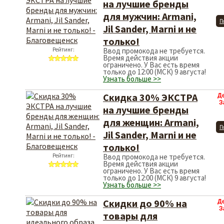
на лучшие бренды
для мужчин: Armani,
П
Jil Sander, Marni и не
только!
Рейтинг:
Ввод промокода не требуется.
Время действия акции
ограничено. У Вас есть время
только до 12:00 (МСК) 9 августа!
Узнать больше >>
Скидка 30% ЭКСТРА
Д
З
на лучшие бренды
для женщин: Armani,
П
Jil Sander, Marni и не
только!
Рейтинг:
Ввод промокода не требуется.
Время действия акции
ограничено. У Вас есть время
только до 12:00 (МСК) 9 августа!
Узнать больше >>
Скидки до 90% на
Д
З
товары для