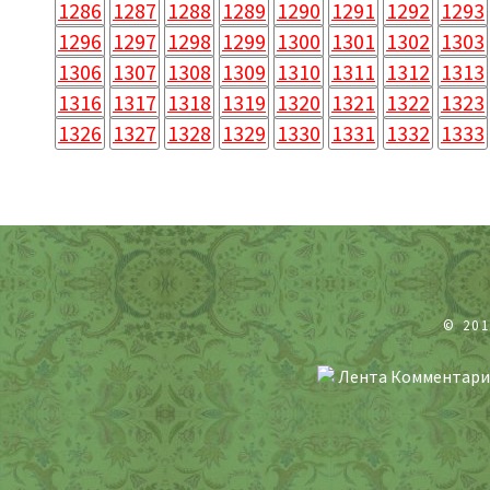
1286
1287
1288
1289
1290
1291
1292
1293
1296
1297
1298
1299
1300
1301
1302
1303
1306
1307
1308
1309
1310
1311
1312
1313
1316
1317
1318
1319
1320
1321
1322
1323
1326
1327
1328
1329
1330
1331
1332
1333
© 20
Лента Комментари