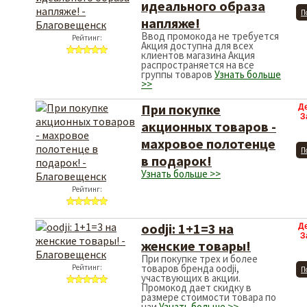
идеального образа
П
напляже!
Ввод промокода не требуется
Рейтинг:
Акция доступна для всех
клиентов магазина Акция
распространяется на все
группы товаров
Узнать больше
>>
При покупке
Д
З
акционных товаров -
махровое полотенце
П
в подарок!
Узнать больше >>
Рейтинг:
oodji: 1+1=3 на
Д
З
женские товары!
При покупке трех и более
товаров бренда oodji,
Рейтинг:
П
участвующих в акции.
Промокод дает скидку в
размере стоимости товара по
наи
Узнать больше >>