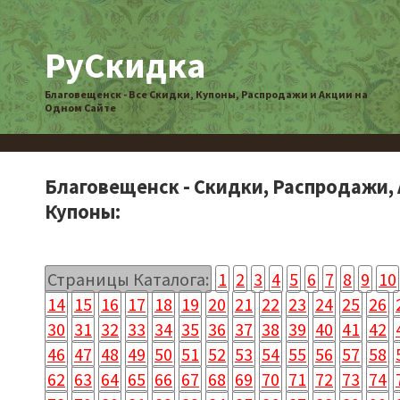
РуСкидка
Благовещенск - Все Скидки, Купоны, Распродажи и Акции на
Одном Сайте
Благовещенск - Скидки, Распродажи, 
Купоны:
Страницы Каталога:
1
2
3
4
5
6
7
8
9
10
14
15
16
17
18
19
20
21
22
23
24
25
26
30
31
32
33
34
35
36
37
38
39
40
41
42
46
47
48
49
50
51
52
53
54
55
56
57
58
62
63
64
65
66
67
68
69
70
71
72
73
74