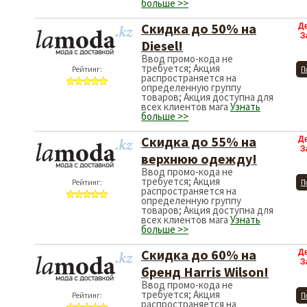
больше >>
Скидка до 50% на
Д
З
Diesel!
Ввод промо-кода не
требуется; Акция
Рейтинг:
П
распространяется на
определенную группу
товаров; Акция доступна для
всех клиентов мага
Узнать
больше >>
Скидка до 55% на
Д
З
верхнюю одежду!
Ввод промо-кода не
требуется; Акция
Рейтинг:
П
распространяется на
определенную группу
товаров; Акция доступна для
всех клиентов мага
Узнать
больше >>
Скидка до 60% на
Д
З
бренд Harris Wilson!
Ввод промо-кода не
требуется; Акция
Рейтинг:
П
распространяется на