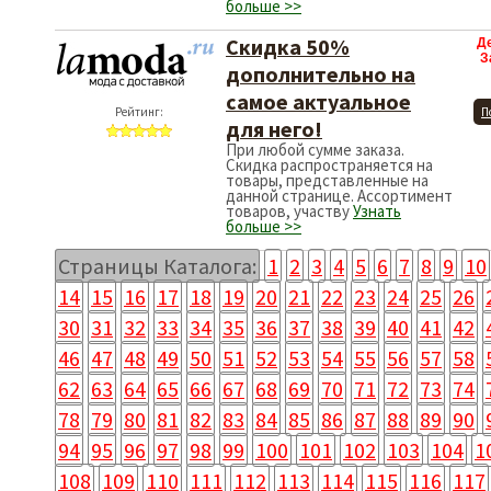
больше >>
Скидка 50%
Д
З
дополнительно на
самое актуальное
Рейтинг:
П
для него!
При любой сумме заказа.
Скидка распространяется на
товары, представленные на
данной странице. Ассортимент
товаров, участву
Узнать
больше >>
Страницы Каталога:
1
2
3
4
5
6
7
8
9
10
14
15
16
17
18
19
20
21
22
23
24
25
26
30
31
32
33
34
35
36
37
38
39
40
41
42
46
47
48
49
50
51
52
53
54
55
56
57
58
62
63
64
65
66
67
68
69
70
71
72
73
74
78
79
80
81
82
83
84
85
86
87
88
89
90
94
95
96
97
98
99
100
101
102
103
104
1
108
109
110
111
112
113
114
115
116
117