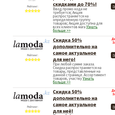
скидками до 70%!
Рейтинг:
П
Ввод промо-кода не
требуется; Акция
распространяется на
определенную группу
товаров; Акция доступна для
всех клиентов мага
Узнать
больше >>
Скидка 50%
Д
З
дополнительно на
самое актуальное
Рейтинг:
П
для него!
При любой сумме заказа.
Скидка распространяется на
товары, представленные на
данной странице. Ассортимент
товаров, участву
Узнать
больше >>
Скидка 50%
Д
З
дополнительно на
самое актуальное
Рейтинг:
П
для неё!