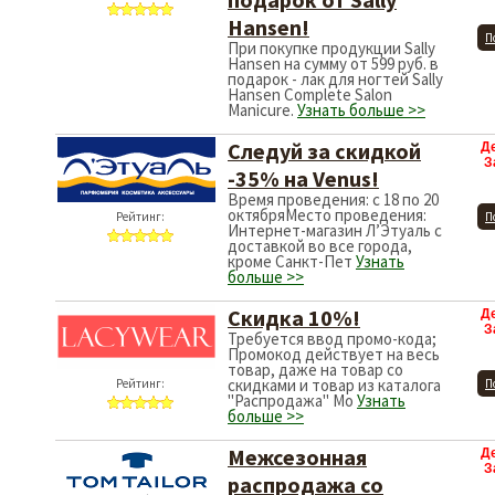
Hansen!
П
При покупке продукции Sally
Рейтинг:
Hansen на сумму от 599 руб. в
подарок - лак для ногтей Sally
Hansen Complete Salon
Manicure.
Узнать больше >>
Следуй за скидкой
Д
З
-35% на Venus!
Время проведения: с 18 по 20
октябряМесто проведения:
Рейтинг:
П
Интернет-магазин Л’Этуаль с
доставкой во все города,
кроме Санкт-Пет
Узнать
больше >>
Скидка 10%!
Д
З
Требуется ввод промо-кода;
Промокод действует на весь
товар, даже на товар со
скидками и товар из каталога
Рейтинг:
П
"Распродажа" Мо
Узнать
больше >>
Межсезонная
Д
З
распродажа со