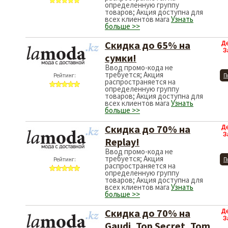
определенную группу
товаров; Акция доступна для
всех клиентов мага
Узнать
больше >>
Скидка до 65% на
Д
З
сумки!
Ввод промо-кода не
требуется; Акция
Рейтинг:
П
распространяется на
определенную группу
товаров; Акция доступна для
всех клиентов мага
Узнать
больше >>
Скидка до 70% на
Д
З
Replay!
Ввод промо-кода не
требуется; Акция
Рейтинг:
П
распространяется на
определенную группу
товаров; Акция доступна для
всех клиентов мага
Узнать
больше >>
Скидка до 70% на
Д
З
Gaudi, Top Secret, Tom