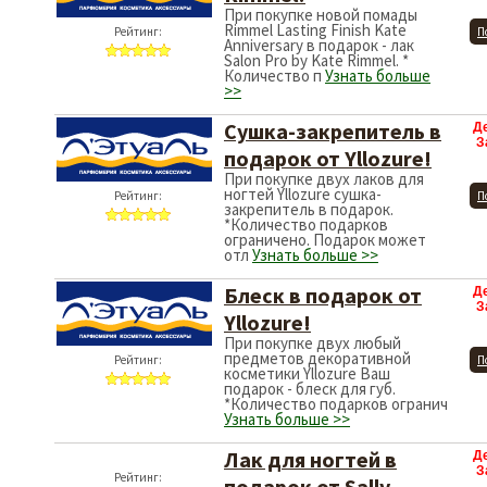
При покупке новой помады
Rimmel Lasting Finish Kate
Рейтинг:
П
Anniversary в подарок - лак
Salon Pro by Kate Rimmel. *
Количество п
Узнать больше
>>
Сушка-закрепитель в
Д
З
подарок от Yllozure!
При покупке двух лаков для
ногтей Yllozure cушка-
Рейтинг:
П
закрепитель в подарок.
*Количество подарков
ограничено. Подарок может
отл
Узнать больше >>
Блеск в подарок от
Д
З
Yllozure!
При покупке двух любый
предметов декоративной
Рейтинг:
П
косметики Yllozure Ваш
подарок - блеск для губ.
*Количество подарков огранич
Узнать больше >>
Лак для ногтей в
Д
З
подарок от Sally