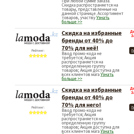
При любой сумме заказа.
Скидка распространяется на
товары, представленные на
данной странице. Ассортимент
товаров, участву
Узнать
больше >>
Скидка на избранные
Д
З
бренды от 40% до
70% для неё!
Рейтинг:
П
Ввод промо-кода не
требуется; Акция
распространяется на
определенную группу
товаров; Акция доступна для
всех клиентов мага
Узнать
больше >>
Скидка на избранные
Д
З
бренды от 40% до
70% для него!
Рейтинг:
П
Ввод промо-кода не
требуется; Акция
распространяется на
определенную группу
товаров; Акция доступна для
всех клиентов мага
Узнать