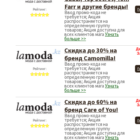
Farr и другие бренды!
Рейтинг:
П
Ввод промо-кода не
требуется; Акция
распространяется на
определенную группу
товаров; Акция доступна для
всех клиентов мага
Узнать
больше >>
Скидка до 30% на
Д
З
бренд Camomilla!
Ввод промо-кода не
требуется; Акция
Рейтинг:
П
распространяется на
определенную группу
товаров; Акция доступна для
всех клиентов мага
Узнать
больше >>
Скидка до 60% на
Д
З
бренд Care of You!
Ввод промо-кода не
требуется; Акция
Рейтинг:
П
распространяется на
определенную группу
товаров; Акция доступна для
всех клиентов мага
Узнать