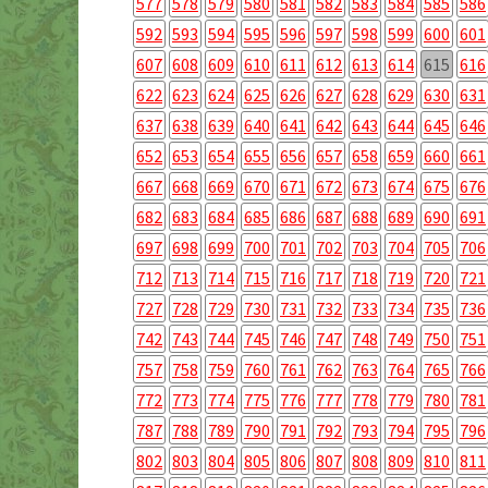
577
578
579
580
581
582
583
584
585
586
592
593
594
595
596
597
598
599
600
601
607
608
609
610
611
612
613
614
615
616
622
623
624
625
626
627
628
629
630
631
637
638
639
640
641
642
643
644
645
646
652
653
654
655
656
657
658
659
660
661
667
668
669
670
671
672
673
674
675
676
682
683
684
685
686
687
688
689
690
691
697
698
699
700
701
702
703
704
705
706
712
713
714
715
716
717
718
719
720
721
727
728
729
730
731
732
733
734
735
736
742
743
744
745
746
747
748
749
750
751
757
758
759
760
761
762
763
764
765
766
772
773
774
775
776
777
778
779
780
781
787
788
789
790
791
792
793
794
795
796
802
803
804
805
806
807
808
809
810
811