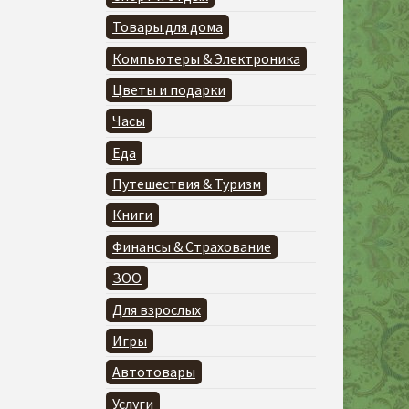
Товары для дома
Компьютеры & Электроника
Цветы и подарки
Часы
Еда
Путешествия & Туризм
Книги
Финансы & Страхование
ЗОО
Для взрослых
Игры
Автотовары
Услуги