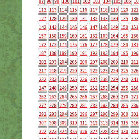
97
98
99
100
101
102
103
104
105
106
10
112
113
114
115
116
117
118
119
120
121
127
128
129
130
131
132
133
134
135
136
142
143
144
145
146
147
148
149
150
151
157
158
159
160
161
162
163
164
165
166
172
173
174
175
176
177
178
179
180
181
187
188
189
190
191
192
193
194
195
196
202
203
204
205
206
207
208
209
210
211
217
218
219
220
221
222
223
224
225
226
232
233
234
235
236
237
238
239
240
241
247
248
249
250
251
252
253
254
255
256
262
263
264
265
266
267
268
269
270
271
277
278
279
280
281
282
283
284
285
286
292
293
294
295
296
297
298
299
300
301
307
308
309
310
311
312
313
314
315
316
322
323
324
325
326
327
328
329
330
331