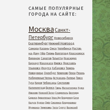
САМЫЕ ПОПУЛЯРНЫЕ
ГОРОДА НА САЙТЕ:
Москва
Санкт-
Петербург
Новосибирск
Екатеринбург
Нижний Новгород
Самара
Казань
Омск
Челябинск
Ростов-
на-Дону
Уфа
Пермь
Волгоград
Красноярск
Воронеж
Саратов
Тольятти
Краснодар
Барнаул
Махачкала
Ижевск
Ярославль
Ульяновск
Иркутск
Хабаровск
Тюмень
Новокузнецк
Оренбург
Кемерово
Пенза
Рязань
Набережные Челны
Астрахань
Липецк
Томск
Тула
Киров
Чебоксары
Сертолово
Калининград
Брянск
Тверь
Магнитогорск
Курск
Иваново
Нижний Тагил
Ставрополь
Белгород
Саранск
Архангельск
Улан-Удэ
Владимир
Сочи
Калуга
Курган
Орёл
Смоленск
Владикавказ
Мурманск
Череповец
Чита
Сургут
Волжский