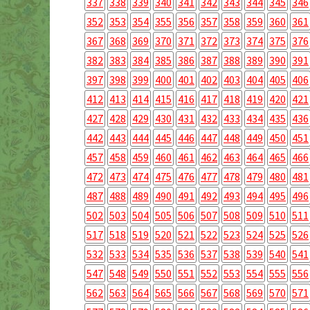
337
338
339
340
341
342
343
344
345
346
352
353
354
355
356
357
358
359
360
361
367
368
369
370
371
372
373
374
375
376
382
383
384
385
386
387
388
389
390
391
397
398
399
400
401
402
403
404
405
406
412
413
414
415
416
417
418
419
420
421
427
428
429
430
431
432
433
434
435
436
442
443
444
445
446
447
448
449
450
451
457
458
459
460
461
462
463
464
465
466
472
473
474
475
476
477
478
479
480
481
487
488
489
490
491
492
493
494
495
496
502
503
504
505
506
507
508
509
510
511
517
518
519
520
521
522
523
524
525
526
532
533
534
535
536
537
538
539
540
541
547
548
549
550
551
552
553
554
555
556
562
563
564
565
566
567
568
569
570
571