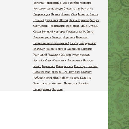
Вологда
Новороссийск
Орск
Тамбов
Кострома
Комсомольск-на-Амуре
Стерлитамак
Нальчик
Петрозаводск
Якутск
Йошкар-Ола
Таганрог
Братск
Грозный
Дзержинск
Шахты
Нижневартовск
Ангарск
Сыктывкар
Нижнекамск
Зеленоград
Бийск
Старый
Оскол
Великий Новгород
Прокопьевск
Рыбинск
Благовещенск
Энгельс
Норильск
Балаково
Петропавловск-Камчатский
Псков
Северодвинск
Златоуст
Армавир
Химки
Балашиха
Каменск-
Уральский
Подольск
Сызрань
Новочеркасск
Королёв
Южно-Сахалинск
Волгодонск
Находка
Миасс
Березники
Венёв
Абакан
Мытищи
Грязовец
Новомосковск
Люберцы
Альметьевск
Салават
Рубцовск
Уссурийск
Майкоп
Ковров
Коломна
Электросталь
Колпино
Пятигорск
Копейск
Первоуральск
Назрань