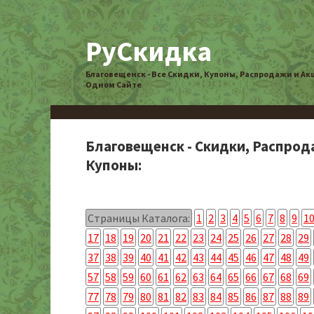
РуСкидка
Благовещенск - Все Скидки, Купоны, Распродажи и Ак
Одном Сайте
Благовещенск - Скидки, Распрод
Купоны:
Страницы Каталога:
1
2
3
4
5
6
7
8
9
1
17
18
19
20
21
22
23
24
25
26
27
28
29
37
38
39
40
41
42
43
44
45
46
47
48
49
57
58
59
60
61
62
63
64
65
66
67
68
69
77
78
79
80
81
82
83
84
85
86
87
88
89