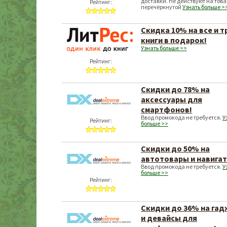
доставки. Не действуют на това
Рейтинг:
перечёркнутой
Узнать больше >
Скидка 10% на все и т
книги в подарок!
Узнать больше >>
Рейтинг:
Скидки до 78% на
аксессуары для
смартфонов!
Ввод промокода не требуется.
У
Рейтинг:
больше >>
Скидки до 50% на
автотовары и навига
Ввод промокода не требуется.
У
больше >>
Рейтинг:
Скидки до 36% на га
и девайсы для