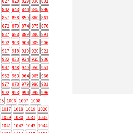
827
828
829
830
831
842
843
844
845
846
857
858
859
860
861
872
873
874
875
876
887
888
889
890
891
902
903
904
905
906
917
918
919
920
921
932
933
934
935
936
947
948
949
950
951
962
963
964
965
966
977
978
979
980
981
992
993
994
995
996
05
1006
1007
1008
1017
1018
1019
1020
1029
1030
1031
1032
1041
1042
1043
1044