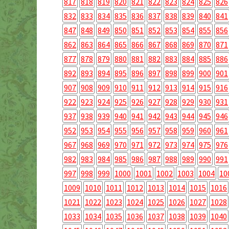
817
818
819
820
821
822
823
824
825
826
832
833
834
835
836
837
838
839
840
841
847
848
849
850
851
852
853
854
855
856
862
863
864
865
866
867
868
869
870
871
877
878
879
880
881
882
883
884
885
886
892
893
894
895
896
897
898
899
900
901
907
908
909
910
911
912
913
914
915
916
922
923
924
925
926
927
928
929
930
931
937
938
939
940
941
942
943
944
945
946
952
953
954
955
956
957
958
959
960
961
967
968
969
970
971
972
973
974
975
976
982
983
984
985
986
987
988
989
990
991
997
998
999
1000
1001
1002
1003
1004
10
1009
1010
1011
1012
1013
1014
1015
1016
1021
1022
1023
1024
1025
1026
1027
1028
1033
1034
1035
1036
1037
1038
1039
1040