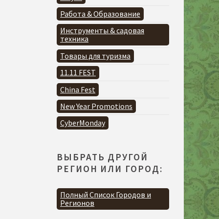
Работа & Образование
Инструменты & садовая
техника
Товары для туризма
11.11 FEST
China Fest
New Year Promotions
CyberMonday
ВЫБРАТЬ ДРУГОЙ
РЕГИОН ИЛИ ГОРОД:
Полный Список Городов и
Регионов