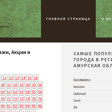
ГЛАВНАЯ СТРАНИЦА
О НА
ции на
ажи, Акции и
САМЫЕ ПОПУ
ГОРОДА В РЕ
АМУРСКАЯ ОБЛ
0
11
12
13
14
15
16
Благовещенск
30
31
32
33
34
35
36
Белогорск
50
51
52
53
54
55
56
Свободный
70
71
72
73
74
75
76
Тында
90
91
92
93
94
95
96
Зея