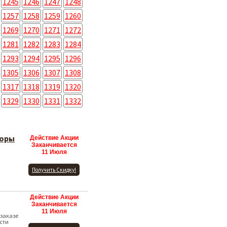
1245
1246
1247
1248
1257
1258
1259
1260
1269
1270
1271
1272
1281
1282
1283
1284
1293
1294
1295
1296
1305
1306
1307
1308
1317
1318
1319
1320
1329
1330
1331
1332
торы
Действие Акции
Заканчивается
11 Июля
Получить Скидку!
Действие Акции
Заканчивается
11 Июля
 заказе
ости