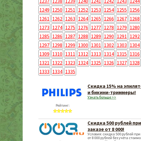
1237
1238
1239
1240
1241
1242
1243
1244
1249
1250
1251
1252
1253
1254
1255
1256
1261
1262
1263
1264
1265
1266
1267
1268
1273
1274
1275
1276
1277
1278
1279
1280
1285
1286
1287
1288
1289
1290
1291
1292
1297
1298
1299
1300
1301
1302
1303
1304
1309
1310
1311
1312
1313
1314
1315
1316
1321
1322
1323
1324
1325
1326
1327
1328
1333
1334
1335
Скидка 15% на эпиля
и бикини-триммеры!
Узнать больше >>
Рейтинг:
Скидка 500 рублей при
заказе от 8 000!
Условия: скидка 500 рублей при
от 8 000 рублей без учёта стоим