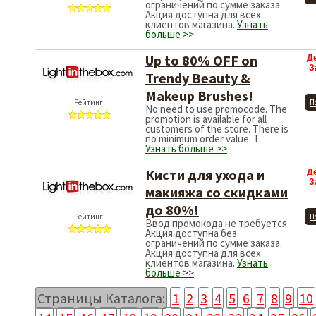
ограничений по сумме заказа.
Акция доступна для всех
клиентов магазина.
Узнать
больше >>
Up to 80% OFF on
Д
З
Trendy Beauty &
Makeup Brushes!
Рейтинг:
П
No need to use promocode. The
promotion is available for all
customers of the store. There is
no minimum order value. T
Узнать больше >>
Кисти для ухода и
Д
З
макияжа со скидками
до 80%!
Рейтинг:
П
Ввод промокода не требуется.
Акция доступна без
ограничений по сумме заказа.
Акция доступна для всех
клиентов магазина.
Узнать
больше >>
Страницы Каталога:
1
2
3
4
5
6
7
8
9
10