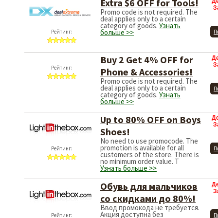
Extra $6 OFF for Tools!
Д
З
Promo code is not required. The
deal applies only to a certain
category of goods.
Узнать
больше >>
Рейтинг:
П
Buy 2 Get 4% OFF for
Д
З
Рейтинг:
Phone & Accessories!
Promo code is not required. The
deal applies only to a certain
П
category of goods.
Узнать
больше >>
Up to 80% OFF on Boys
Д
З
Shoes!
No need to use promocode. The
promotion is available for all
Рейтинг:
П
customers of the store. There is
no minimum order value. T
Узнать больше >>
Обувь для мальчиков
Д
З
со скидками до 80%!
Ввод промокода не требуется.
Акция доступна без
Рейтинг:
П