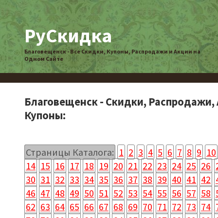
РуСкидка
Благовещенск - Все Скидки, Купоны, Распродажи и Акции на
Одном Сайте
Благовещенск - Скидки, Распродажи, 
Купоны:
Страницы Каталога:
1
2
3
4
5
6
7
8
9
10
14
15
16
17
18
19
20
21
22
23
24
25
26
30
31
32
33
34
35
36
37
38
39
40
41
42
46
47
48
49
50
51
52
53
54
55
56
57
58
62
63
64
65
66
67
68
69
70
71
72
73
74