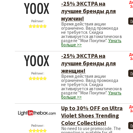
-25% ЭКСТРА на
Д
З
лучшие бренды для
мужчин!
Рейтинг:
П
Время действия акции
ограничено. Ввод промокода
не требуется. Скидка
активируется автоматически в
разделе "Мои Покупки".
Узнать
больше >>
-25% ЭКСТРА на
Д
З
лучшие бренды для
женщин!
Рейтинг:
П
Время действия акции
ограничено. Ввод промокода
не требуется. Скидка
активируется автоматически в
разделе "Мои Покупки".
Узнать
больше >>
Up to 30% OFF on Ultra
Д
З
Violet Shoes Trending
Color Collection!
Рейтинг:
П
No need to use promocode. The
promotion is available for all