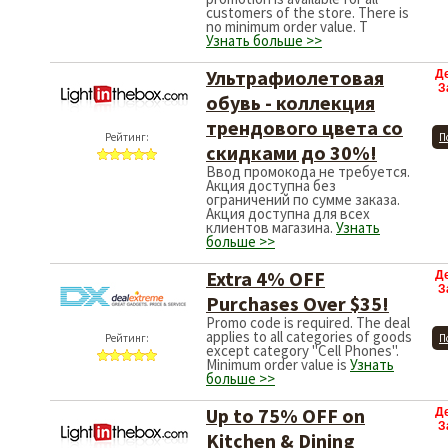
customers of the store. There is
no minimum order value. T
Узнать больше >>
Ультрафиолетовая
Д
З
обувь - коллекция
трендового цвета со
Рейтинг:
П
скидками до 30%!
Ввод промокода не требуется.
Акция доступна без
ограничений по сумме заказа.
Акция доступна для всех
клиентов магазина.
Узнать
больше >>
Extra 4% OFF
Д
З
Purchases Over $35!
Promo code is required. The deal
applies to all categories of goods
Рейтинг:
П
except category "Cell Phones".
Minimum order value is
Узнать
больше >>
Up to 75% OFF on
Д
З
Kitchen & Dining