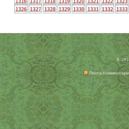
1316
1317
1318
1319
1320
1321
1322
1323
1326
1327
1328
1329
1330
1331
1332
1333
© 20
Лента Комментари