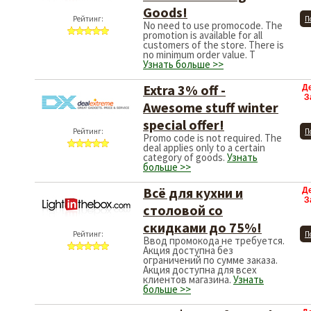
Goods!
Рейтинг:
П
No need to use promocode. The
promotion is available for all
customers of the store. There is
no minimum order value. T
Узнать больше >>
Extra 3% off -
Д
З
Awesome stuff winter
special offer!
Рейтинг:
П
Promo code is not required. The
deal applies only to a certain
category of goods.
Узнать
больше >>
Всё для кухни и
Д
З
столовой со
скидками до 75%!
Рейтинг:
П
Ввод промокода не требуется.
Акция доступна без
ограничений по сумме заказа.
Акция доступна для всех
клиентов магазина.
Узнать
больше >>