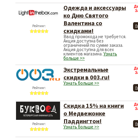
Одежда и аксессуары
Д
З
ко Дню Святого
Валентина со
Рейтинг:
П
скидками!
Ввод промокода не требуется.
Акция доступна без
ограничений по сумме заказа.
Акция доступна для всех
клиентов магазина.
Узнать
больше >>
Экстремальные
Д
З
скидки в 003.ru!
Узнать больше >>
Рейтинг:
П
Скидка 15% на книги
Д
З
о Медвежонке
Паддингтон!
Рейтинг:
П
Узнать больше >>