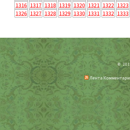
1316
1317
1318
1319
1320
1321
1322
1323
1326
1327
1328
1329
1330
1331
1332
1333
© 20
Лента Комментари