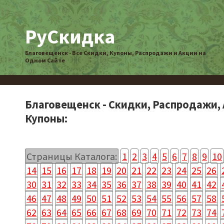
РуСкидка
Благовещенск - Все Скидки, Купоны, Распродажи и Акции на
Одном Сайте
Благовещенск - Скидки, Распродажи, 
Купоны:
Страницы Каталога:
1
2
3
4
5
6
7
8
9
10
14
15
16
17
18
19
20
21
22
23
24
25
26
30
31
32
33
34
35
36
37
38
39
40
41
42
46
47
48
49
50
51
52
53
54
55
56
57
58
62
63
64
65
66
67
68
69
70
71
72
73
74