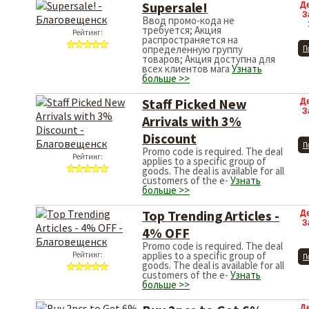
Supersale!
Д
З
Ввод промо-кода не
требуется; Акция
Рейтинг:
распространяется на
определенную группу
П
товаров; Акция доступна для
всех клиентов мага
Узнать
больше >>
Staff Picked New
Д
З
Arrivals with 3%
Discount
П
Promo code is required. The deal
Рейтинг:
applies to a specific group of
goods. The deal is available for all
customers of the e-
Узнать
больше >>
Top Trending Articles -
Д
З
4% OFF
Promo code is required. The deal
applies to a specific group of
Рейтинг:
П
goods. The deal is available for all
customers of the e-
Узнать
больше >>
Д