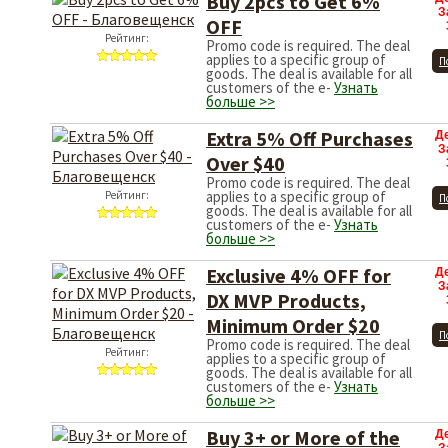
Buy 2pcs to Get 6%
З
OFF
Рейтинг:
Promo code is required. The deal
applies to a specific group of
П
goods. The deal is available for all
customers of the e-
Узнать
больше >>
Extra 5% Off Purchases
Д
З
Over $40
Promo code is required. The deal
applies to a specific group of
Рейтинг:
П
goods. The deal is available for all
customers of the e-
Узнать
больше >>
Exclusive 4% OFF for
Д
З
DX MVP Products,
Minimum Order $20
П
Promo code is required. The deal
Рейтинг:
applies to a specific group of
goods. The deal is available for all
customers of the e-
Узнать
больше >>
Buy 3+ or More of the
Д