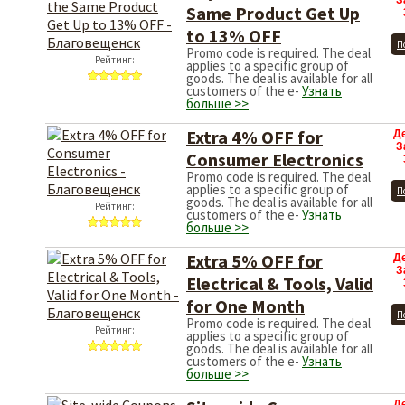
З
Same Product Get Up
to 13% OFF
П
Promo code is required. The deal
Рейтинг:
applies to a specific group of
goods. The deal is available for all
customers of the e-
Узнать
больше >>
Extra 4% OFF for
Д
З
Consumer Electronics
Promo code is required. The deal
applies to a specific group of
П
goods. The deal is available for all
Рейтинг:
customers of the e-
Узнать
больше >>
Extra 5% OFF for
Д
З
Electrical & Tools, Valid
for One Month
П
Promo code is required. The deal
Рейтинг:
applies to a specific group of
goods. The deal is available for all
customers of the e-
Узнать
больше >>
Д