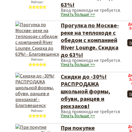
Рейтинг:
63%!
Ввод промокода не требуется.
Узнать больше >>
Прогулка по Москве-
Д
З
реке на теплоходе с
обедом c компанией
П
River Lounge. Скидка
до 63%!
Рейтинг:
Ввод промокода не требуется.
Узнать больше >>
Скидки до -30%!
Д
З
РАСПРОДАЖА
школьной формы,
П
обуви, ранцев и
рюкзаков!
Рейтинг:
Ввод промокода не требуется
Узнать больше >>
При покупке
Д
З