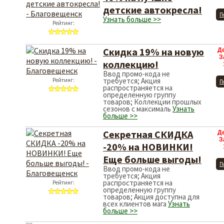
детские автокресла!
П
Узнать больше >>
Рейтинг:
Скидка 19% на новую
Д
З
коллекцию!
Ввод промо-кода не
требуется; Акция
Рейтинг:
П
распространяется на
определенную группу
товаров; Коллекции прошлых
сезонов с максималь
Узнать
больше >>
Секретная СКИДКА
Д
З
-20% на НОВИНКИ!
Еще больше выгоды!
П
Ввод промо-кода не
требуется; Акция
распространяется на
Рейтинг:
определенную группу
товаров; Акция доступна для
всех клиентов мага
Узнать
больше >>