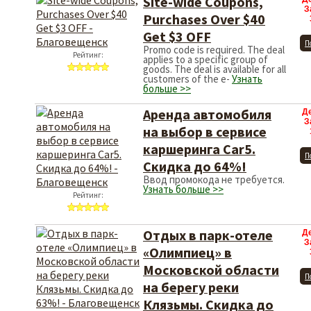
Site-wide Coupons,
З
Purchases Over $40
Get $3 OFF
П
Promo code is required. The deal
Рейтинг:
applies to a specific group of
goods. The deal is available for all
customers of the e-
Узнать
больше >>
Аренда автомобиля
Д
З
на выбор в сервисе
каршеринга Car5.
П
Скидка до 64%!
Ввод промокода не требуется.
Узнать больше >>
Рейтинг:
Отдых в парк-отеле
Д
З
«Олимпиец» в
Московской области
П
на берегу реки
Клязьмы. Скидка до