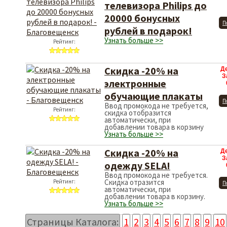
телевизора Philips до
20000 бонусных
П
рублей в подарок!
Узнать больше >>
Рейтинг:
Скидка -20% на
Д
З
электронные
обучающие плакаты
П
Ввод промокода не требуется,
Рейтинг:
скидка отобразится
автоматически, при
добавлении товара в корзину
Узнать больше >>
Скидка -20% на
Д
З
одежду SELA!
Ввод промокода не требуется.
Скидка отразится
Рейтинг:
П
автоматически, при
добавлении товара в корзину.
Узнать больше >>
Страницы Каталога:
1
2
3
4
5
6
7
8
9
10