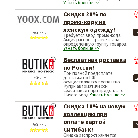
Узнать больше >>
Скидки 20% по
Д
З
промо-коду на
женскую одежду!
Рейтинг:
П
Требуется ввод промо-кода.
Акция распространяется на
определенную группу товаров.
Узнать больше >>
Бесплатная доставка
Д
З
по России!
При полной предоплате
доставка по РФ
Рейтинг:
П
осуществляется бесплатно.
Купон автоматически
срабатывает при предоплате.
Ничего ввод
Узнать больше >>
Скидка 10% на новую
Д
З
коллекцию при
оплате картой
Рейтинг:
П
Ситибанк!
Скидка распространяется