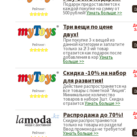
Подарок предоставляется к
каждой покупке на сумму от
Рейтинг:
П
500 рублей!
Узнать больше >>
Три вещи по цене
Д
З
двух!
При покупке 3-х вещей из
данной категории и заплатите
Рейтинг:
П
только за 2! 3-ий товар
отразится как подарок после
добавления в кор
Узнать
больше >>
Скидка -10% на набор
Д
З
для развития!
Действие распространяется на
все товары с пометкой "Акция".
Рейтинг:
П
Минимальное количество
товаров в наборе 3шт. Скидка
отразится
Узнать больше >>
Распродажа до 70%!
Д
З
Скидки распространяются
только на товары из раздела!
Ввод промокода не требуется!
Узнать больше >>
Рейтинг:
П