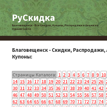
РуСкидка
Благовещенск - Все Скидки, Купоны, Распродажи и Акции на
Одном Сайте
Благовещенск - Скидки, Распродажи, 
Купоны:
Страницы Каталога:
1
2
3
4
5
6
7
8
9
10
14
15
16
17
18
19
20
21
22
23
24
25
26
30
31
32
33
34
35
36
37
38
39
40
41
42
46
47
48
49
50
51
52
53
54
55
56
57
58
62
63
64
65
66
67
68
69
70
71
72
73
74