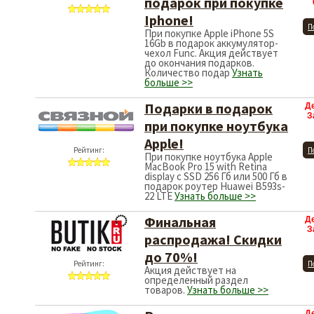
подарок при покупке
Iphone!
П
При покупке Apple iPhone 5S
16Gb в подарок аккумулятор-
чехол Func. Акция действует
до окончания подарков.
Количество подар
Узнать
больше >>
Подарки в подарок
Д
З
при покупке ноутбука
Apple!
Рейтинг:
П
При покупке ноутбука Apple
MacBook Pro 15 with Retina
display с SSD 256 Гб или 500 Гб в
подарок роутер Huawei B593s-
22 LTE
Узнать больше >>
Финальная
Д
З
распродажа! Скидки
до 70%!
Рейтинг:
П
Акция действует на
определенный раздел
товаров.
Узнать больше >>
Д