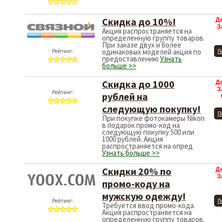
Скидка до 10%!
Д
З
Акция распространяется на
определенную группу товаров.
При заказе двух и более
одинаковых моделей акция по
Рейтинг:
П
предоставлению
Узнать
больше >>
Скидка до 1000
Д
З
Рейтинг:
рублей на
следующую покупку!
П
При покупке фотокамеры Nikon
в подарок промо-код на
следующую покупку 500 или
1000 рублей. Акция
распространяется на опред
Узнать больше >>
Скидки 20% по
Д
З
промо-коду на
мужскую одежду!
Рейтинг:
П
Требуется ввод промо-кода.
Акция распространяется на
определенную группу товаров.