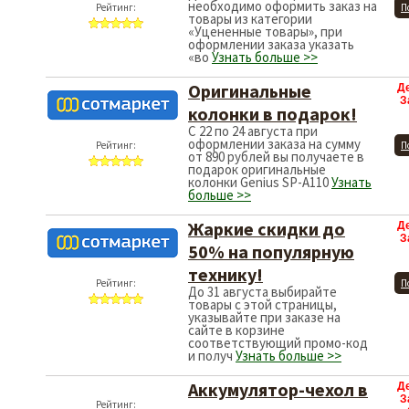
необходимо оформить заказ на
Рейтинг:
П
товары из категории
«Уцененные товары», при
оформлении заказа указать
«во
Узнать больше >>
Оригинальные
Д
З
колонки в подарок!
С 22 по 24 августа при
оформлении заказа на сумму
Рейтинг:
П
от 890 рублей вы получаете в
подарок оригинальные
колонки Genius SP-A110
Узнать
больше >>
Жаркие скидки до
Д
З
50% на популярную
технику!
Рейтинг:
П
До 31 августа выбирайте
товары с этой страницы,
указывайте при заказе на
сайте в корзине
соответствующий промо-код
и получ
Узнать больше >>
Аккумулятор-чехол в
Д
З
Рейтинг: