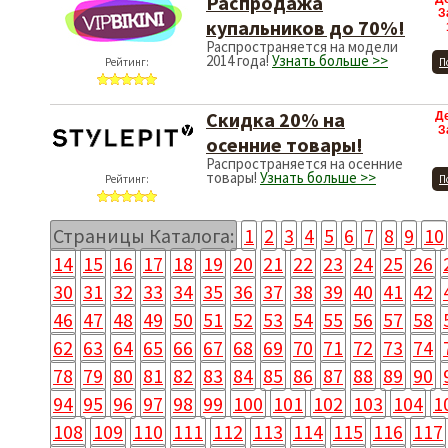
Распродажа
З
купальников до 70%!
Распространяется на модели
2014 года!
Узнать больше >>
Рейтинг:
П
Скидка 20% на
Д
З
осенние товары!
Распространяется на осенние
товары!
Узнать больше >>
Рейтинг:
П
Страницы Каталога:
1
2
3
4
5
6
7
8
9
10
14
15
16
17
18
19
20
21
22
23
24
25
26
30
31
32
33
34
35
36
37
38
39
40
41
42
46
47
48
49
50
51
52
53
54
55
56
57
58
62
63
64
65
66
67
68
69
70
71
72
73
74
78
79
80
81
82
83
84
85
86
87
88
89
90
94
95
96
97
98
99
100
101
102
103
104
1
108
109
110
111
112
113
114
115
116
117