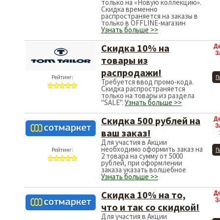
только на «Новую коллекцию».
Скидка временно
распространяется на заказы в
только в OFFLINE-магазин
Узнать больше >>
Скидка 10% на
Д
З
товары из
распродажи!
Рейтинг:
П
Требуется ввод промо-кода.
Скидка распространяется
только на товары из раздела
"SALE".
Узнать больше >>
Скидка 500 рублей на
Д
З
ваш заказ!
Для участия в Акции
необходимо оформить заказ на
Рейтинг:
П
2 товара на сумму от 5000
рублей, при оформлении
заказа указать волшебное
Узнать больше >>
Скидка 10% на то,
Д
З
что и так со скидкой!
Для участия в Акции