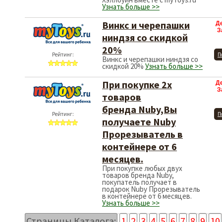
Узнать больше >>
Винкс и черепашки
Д
З
ниндзя со скидкой
20%
Рейтинг:
П
Винкс и черепашки ниндзя со
скидкой 20%
Узнать больше >>
При покупке 2х
Д
З
товаров
бренда Nuby,Вы
Рейтинг:
П
получаете Nuby
Прорезыватель в
контейнере от 6
месяцев.
При покупке любых двух
товаров бренда Nuby,
покупатель получает в
подарок Nuby Прорезыватель
в контейнере от 6 месяцев.
Узнать больше >>
Страницы Каталога:
1
2
3
4
5
6
7
8
9
10