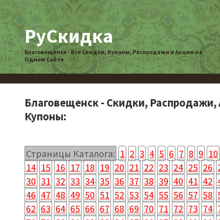
РуСкидка
Благовещенск - Все Скидки, Купоны, Распродажи и Акции на
Одном Сайте
Благовещенск - Скидки, Распродажи, 
Купоны:
Страницы Каталога:
1
2
3
4
5
6
7
8
9
10
14
15
16
17
18
19
20
21
22
23
24
25
26
30
31
32
33
34
35
36
37
38
39
40
41
42
46
47
48
49
50
51
52
53
54
55
56
57
58
62
63
64
65
66
67
68
69
70
71
72
73
74