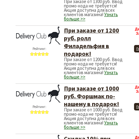
При заказе от 1300 руб. Ввод
промо-кода не требуется!
Акция доступна для всех
клиентов магазина!
Узнать
больше >>
При заказе от 1200
Д
З
руб. ролл
Филадельфия в
Рейтинг:
П
подарок!
При заказе от 1200 руб. Ввод
промо-кода не требуется!
Акция доступна для всех
клиентов магазина!
Узнать
больше >>
При заказе от 1000
Д
З
руб. Форшмак по-
нашему в подарок!
Рейтинг:
П
При заказе от 1000 руб. Ввод
промо-кода не требуется!
Акция доступна для всех
клиентов магазина!
Узнать
больше >>
Скидка 10% при
Д