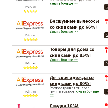
Узнать больше >>
Рейтинг:
П
Бесшумные пылесосы
Д
З
со скидками до 66%!
Узнать больше >>
Рейтинг:
П
Товары для дома со
Д
З
скидками до 85%!
Узнать больше >>
Рейтинг:
П
Детская одежда со
Д
З
скидками до 80%!
Распространяется на все
группы товаров
Узнать больше
Рейтинг:
П
>>
Скидка 10%!
Д