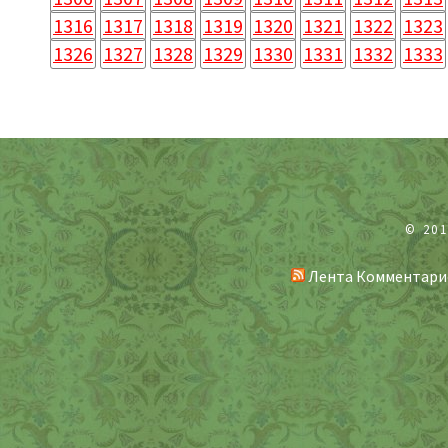
1316
1317
1318
1319
1320
1321
1322
1323
1326
1327
1328
1329
1330
1331
1332
1333
© 20
Лента Комментари