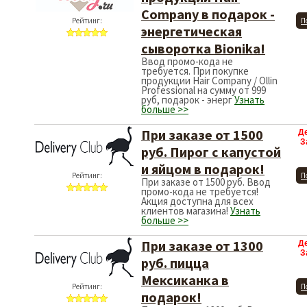
Company в подарок -
Рейтинг:
П
энергетическая
сыворотка Bionika!
Ввод промо-кода не
требуется. При покупке
продукции Hair Company / Ollin
Professional на сумму от 999
руб, подарок - энерг
Узнать
больше >>
При заказе от 1500
Д
З
руб. Пирог с капустой
и яйцом в подарок!
Рейтинг:
П
При заказе от 1500 руб. Ввод
промо-кода не требуется!
Акция доступна для всех
клиентов магазина!
Узнать
больше >>
При заказе от 1300
Д
З
руб. пицца
Мексиканка в
Рейтинг:
П
подарок!