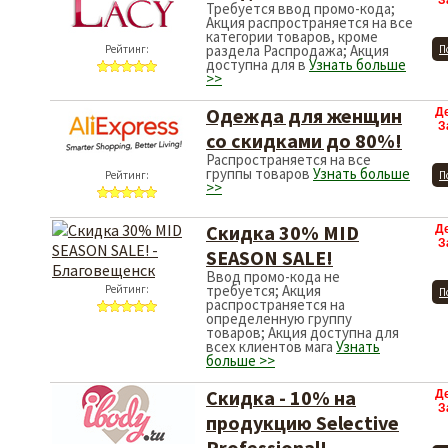
З
Требуется ввод промо-кода;
Акция распространяется на все
категории товаров, кроме
раздела Распродажа; Акция
Рейтинг:
П
доступна для в
Узнать больше
>>
Одежда для женщин
Д
З
со скидками до 80%!
Распространяется на все
группы товаров
Узнать больше
Рейтинг:
П
>>
Скидка 30% MID
Д
З
SEASON SALE!
Ввод промо-кода не
требуется; Акция
Рейтинг:
П
распространяется на
определенную группу
товаров; Акция доступна для
всех клиентов мага
Узнать
больше >>
Скидка - 10% на
Д
З
продукцию Selective
Professional!