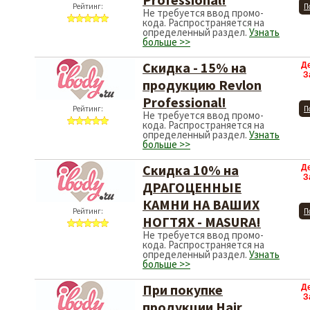
Рейтинг:
П
Не требуется ввод промо-
кода. Распространяется на
определенный раздел.
Узнать
больше >>
Скидка - 15% на
Д
З
продукцию Revlon
Professional!
Рейтинг:
П
Не требуется ввод промо-
кода. Распространяется на
определенный раздел.
Узнать
больше >>
Скидка 10% на
Д
З
ДРАГОЦЕННЫЕ
КАМНИ НА ВАШИХ
Рейтинг:
П
НОГТЯХ - MASURA!
Не требуется ввод промо-
кода. Распространяется на
определенный раздел.
Узнать
больше >>
При покупке
Д
З
продукции Hair