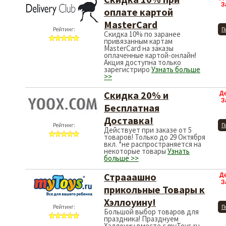
З
оплате картой
MasterCard
Рейтинг:
П
Скидка 10% по заранее
привязанным картам
MasterCard на заказы
оплаченные картой-онлайн!
Акция доступна только
зарегистриро
Узнать больше
>>
Скидка 20% и
Д
З
Бесплатная
Доставка!
Рейтинг:
П
Действует при заказе от 5
товаров! Только до 29 Октября
вкл. *не распространяется на
некоторые товары
Узнать
больше >>
Страаашно
Д
З
прикольные Товары к
Хэллоуину!
Рейтинг:
П
Большой выбор товаров для
праздника! Празднуем
Хэллоуин вместе с myToys.ru