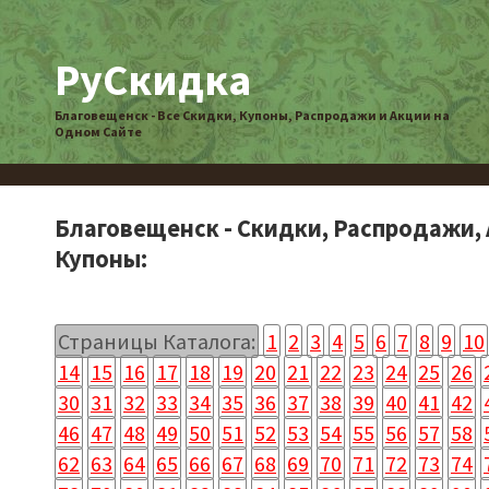
РуСкидка
Благовещенск - Все Скидки, Купоны, Распродажи и Акции на
Одном Сайте
Благовещенск - Скидки, Распродажи, 
Купоны:
Страницы Каталога:
1
2
3
4
5
6
7
8
9
10
14
15
16
17
18
19
20
21
22
23
24
25
26
30
31
32
33
34
35
36
37
38
39
40
41
42
46
47
48
49
50
51
52
53
54
55
56
57
58
62
63
64
65
66
67
68
69
70
71
72
73
74