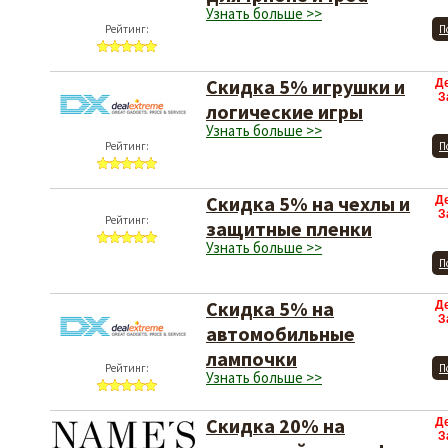
Узнать больше >>
Рейтинг:
П
Скидка 5% игрушки и
Д
З
логические игры
Узнать больше >>
Рейтинг:
П
Скидка 5% на чехлы и
Д
З
Рейтинг:
защитные пленки
Узнать больше >>
П
Скидка 5% на
Д
З
автомобильные
лампочки
Рейтинг:
П
Узнать больше >>
Скидка 20% на
Д
З