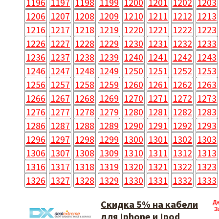
1196
1197
1198
1199
1200
1201
1202
1203
1206
1207
1208
1209
1210
1211
1212
1213
1216
1217
1218
1219
1220
1221
1222
1223
1226
1227
1228
1229
1230
1231
1232
1233
1236
1237
1238
1239
1240
1241
1242
1243
1246
1247
1248
1249
1250
1251
1252
1253
1256
1257
1258
1259
1260
1261
1262
1263
1266
1267
1268
1269
1270
1271
1272
1273
1276
1277
1278
1279
1280
1281
1282
1283
1286
1287
1288
1289
1290
1291
1292
1293
1296
1297
1298
1299
1300
1301
1302
1303
1306
1307
1308
1309
1310
1311
1312
1313
1316
1317
1318
1319
1320
1321
1322
1323
1326
1327
1328
1329
1330
1331
1332
1333
Скидка 5% на кабели
Д
З
для Iphone и Ipod