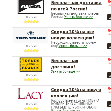
Бесплатная доставка
Д
З
по всей России!
Бесплатная доставка по всей
России!
Узнать больше >>
Рейтинг:
П
Скидка 20% на все
Д
З
новую коллекцию!
Необходимо ввести промо-
код!
Узнать больше >>
Рейтинг:
П
Бесплатная
Д
З
доставка!
Узнать больше >>
Рейтинг:
П
Скидка 20% на новую
Д
З
коллекцию!
Распространяется на НОВУЮ
КОЛЛЕКЦИЮ СТИЛЬНЫХ
Рейтинг:
П
ПЛАТЬЕВ, БЛУЗОК И ЮБОК!
Узнать больше >>