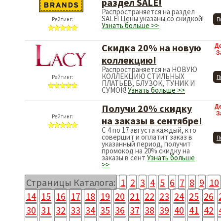
раздел SALE!
Распространяется на раздел
SALE! Цены указаны со скидкой!
Рейтинг:
П
Узнать больше >>
Скидка 20% на новую
Д
З
коллекцию!
Распространяется на НОВУЮ
КОЛЛЕКЦИЮ СТИЛЬНЫХ
Рейтинг:
П
ПЛАТЬЕВ, БЛУЗОК, ТУНИК И
СУМОК!
Узнать больше >>
Получи 20% скидку
Д
З
Рейтинг:
на заказы в сентябре!
С 4 по 17 августа каждый, кто
совершит и оплатит заказ в
П
указанный период, получит
промокод на 20% скидку на
заказы в сент
Узнать больше
>>
Страницы Каталога:
1
2
3
4
5
6
7
8
9
10
14
15
16
17
18
19
20
21
22
23
24
25
26
30
31
32
33
34
35
36
37
38
39
40
41
42