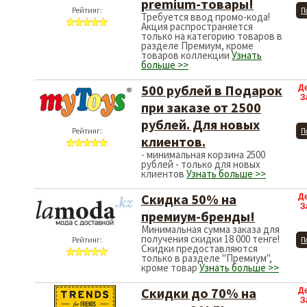
premium-товары!
Рейтинг:
П
Требуется ввод промо-кода!
Акция распространяется
только на категорию товаров в
разделе Премиум, кроме
товаров коллекции
Узнать
больше >>
500 рублей в Подарок
Д
З
при заказе от 2500
рублей. Для новых
Рейтинг:
П
клиентов.
- минимальная корзина 2500
рублей - только для новых
клиентов
Узнать больше >>
Скидка 50% на
Д
З
премиум-бренды!
Минимальная сумма заказа для
получения скидки 18 000 тенге!
Рейтинг:
П
Скидки предоставляются
только в разделе "Премиум",
кроме товар
Узнать больше >>
Скидки до 70% на
Д
З