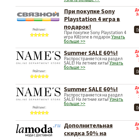
При покупке Sony
Д
З
Playstation 4 игра в
подарок!
Рейтинг:
П
При покупке Sony Playstation 4
игра Killzone в подарок
Узнать
больше >>
Summer SALE 60%!
Д
З
Распространяется на раздел
SALE! На летние хиты!
Узнать
больше >>
Рейтинг:
П
Summer SALE 60%!
Д
З
Распространяется на раздел
SALE! На летние хиты!
Узнать
больше >>
Рейтинг:
П
Дополнительная
Д
З
скидка 50% на