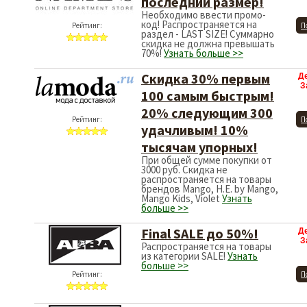
последний размер!
Необходимо ввести промо-
код! Распространяется на
Рейтинг:
П
раздел - LAST SIZE! Суммарно
скидка не должна превышать
70%!
Узнать больше >>
Скидка 30% первым
Д
З
100 самым быстрым!
20% следующим 300
Рейтинг:
П
удачливым! 10%
тысячам упорных!
При общей сумме покупки от
3000 руб. Скидка не
распространяется на товары
брендов Mango, H.E. by Mango,
Mango Kids, Violet
Узнать
больше >>
Final SALE до 50%!
Д
З
Распространяется на товары
из категории SALE!
Узнать
больше >>
Рейтинг:
П