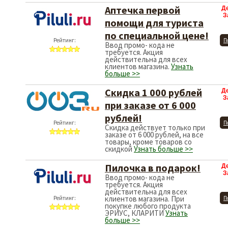
Аптечка первой
Д
З
помощи для туриста
по специальной цене!
Рейтинг:
П
Ввод промо- кода не
требуется. Акция
действительна для всех
клиентов магазина.
Узнать
больше >>
Скидка 1 000 рублей
Д
З
при заказе от 6 000
рублей!
Рейтинг:
П
Скидка действует только при
заказе от 6 000 рублей, на все
товары, кроме товаров со
скидкой
Узнать больше >>
Пилочка в подарок!
Д
З
Ввод промо- кода не
требуется. Акция
действительна для всех
клиентов магазина. При
Рейтинг:
П
покупке любого продукта
ЭРИУС, КЛАРИТИ
Узнать
больше >>