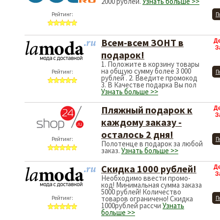
2000 рублей.
Узнать больше >>
Рейтинг:
П
Всем-всем ЗОНТ в
Д
З
подарок!
1. Положите в корзину товары
на общую сумму более 3 000
Рейтинг:
П
рублей . 2. Введите промокод
3. В Качестве подарка Вы пол
Узнать больше >>
Пляжный подарок к
Д
З
каждому заказу -
осталось 2 дня!
Рейтинг:
П
Полотенце в подарок за любой
заказ.
Узнать больше >>
Скидка 1000 рублей!
Д
З
Необходимо ввести промо-
код! Минимальная сумма заказа
5000 рублей! Количество
товаров ограничено! Скидка
Рейтинг:
П
1000рублей рассчи
Узнать
больше >>