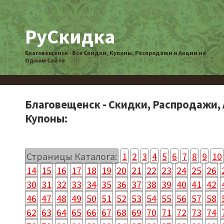
РуСкидка
Благовещенск - Все Скидки, Купоны, Распродажи и Акции на
Одном Сайте
Благовещенск - Скидки, Распродажи, 
Купоны:
Страницы Каталога:
1
2
3
4
5
6
7
8
9
10
14
15
16
17
18
19
20
21
22
23
24
25
26
30
31
32
33
34
35
36
37
38
39
40
41
42
46
47
48
49
50
51
52
53
54
55
56
57
58
62
63
64
65
66
67
68
69
70
71
72
73
74