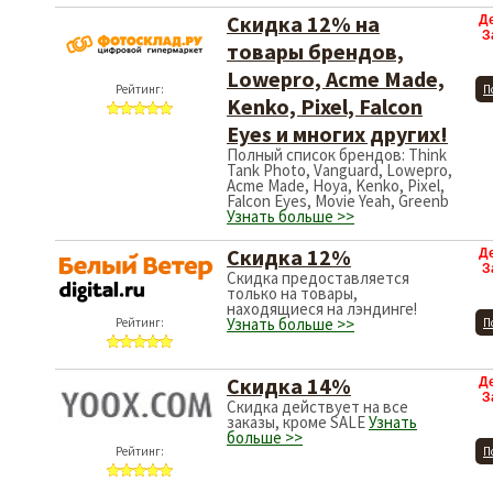
Скидка 12% на
Д
З
товары брендов,
Lowepro, Acme Made,
Рейтинг:
П
Kenko, Pixel, Falcon
Eyes и многих других!
Полный список брендов: Think
Tank Photo, Vanguard, Lowepro,
Acme Made, Hoya, Kenko, Pixel,
Falcon Eyes, Movie Yeah, Greenb
Узнать больше >>
Скидка 12%
Д
З
Скидка предоставляется
только на товары,
находящиеся на лэндинге!
Узнать больше >>
Рейтинг:
П
Скидка 14%
Д
З
Скидка действует на все
заказы, кроме SALE
Узнать
больше >>
Рейтинг:
П