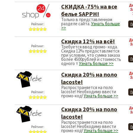
СКИДКА -75% на все
Д
З
белье SAPPH!
Только в представленном
разделе сайта.
Узнать больше
Рейтинг:
П
>>
Скидка 12% на всё!
Д
З
Рейтинг:
Требуется ввод промо- кода.
Скидка 12% предоставляется
при условии, что сумма заказа
более 4500рублей и стоимость
П
одного т
Узнать больше >>
Скидка 20% на поло
Д
З
lacoste!
Распространяется на поло
lacoste! Необходимо ввести
Рейтинг:
П
промо-код!
Узнать больше >>
Скидка 20% на поло
Д
З
lacoste!
Распространяется на поло
lacoste! Необходимо ввести
Рейтинг:
П
промо-код!
Узнать больше >>