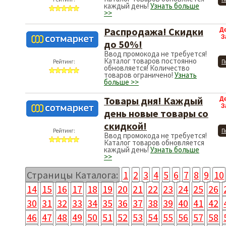
каждый день!
Узнать больше
>>
Распродажа! Скидки
Д
З
до 50%!
Ввод промокода не требуется!
Каталог товаров постоянно
Рейтинг:
П
обновляется! Количество
товаров ограничено!
Узнать
больше >>
Товары дня! Каждый
Д
З
день новые товары со
скидкой!
Рейтинг:
П
Ввод промокода не требуется!
Каталог товаров обновляется
каждый день!
Узнать больше
>>
Страницы Каталога:
1
2
3
4
5
6
7
8
9
10
14
15
16
17
18
19
20
21
22
23
24
25
26
30
31
32
33
34
35
36
37
38
39
40
41
42
46
47
48
49
50
51
52
53
54
55
56
57
58