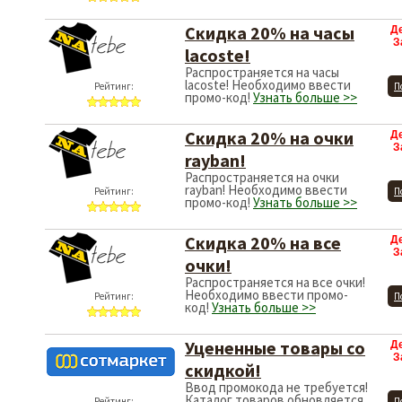
Скидка 20% на часы
Д
З
lacoste!
Распространяется на часы
lacoste! Необходимо ввести
Рейтинг:
П
промо-код!
Узнать больше >>
Скидка 20% на очки
Д
З
rayban!
Распространяется на очки
rayban! Необходимо ввести
Рейтинг:
П
промо-код!
Узнать больше >>
Скидка 20% на все
Д
З
очки!
Распространяется на все очки!
Необходимо ввести промо-
Рейтинг:
П
код!
Узнать больше >>
Уцененные товары со
Д
З
скидкой!
Ввод промокода не требуется!
Каталог товаров обновляется
Рейтинг:
П