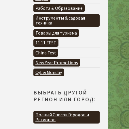
Работа & Образование
Инструменты & садовая
техника
Товары для туризма
11.11 FEST
China Fest
New Year Promotions
CyberMonday
ВЫБРАТЬ ДРУГОЙ
РЕГИОН ИЛИ ГОРОД:
Полный Список Городов и
Регионов