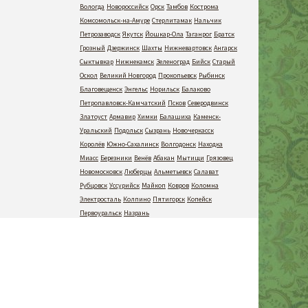
Вологда
Новороссийск
Орск
Тамбов
Кострома
Комсомольск-на-Амуре
Стерлитамак
Нальчик
Петрозаводск
Якутск
Йошкар-Ола
Таганрог
Братск
Грозный
Дзержинск
Шахты
Нижневартовск
Ангарск
Сыктывкар
Нижнекамск
Зеленоград
Бийск
Старый
Оскол
Великий Новгород
Прокопьевск
Рыбинск
Благовещенск
Энгельс
Норильск
Балаково
Петропавловск-Камчатский
Псков
Северодвинск
Златоуст
Армавир
Химки
Балашиха
Каменск-
Уральский
Подольск
Сызрань
Новочеркасск
Королёв
Южно-Сахалинск
Волгодонск
Находка
Миасс
Березники
Венёв
Абакан
Мытищи
Грязовец
Новомосковск
Люберцы
Альметьевск
Салават
Рубцовск
Уссурийск
Майкоп
Ковров
Коломна
Электросталь
Колпино
Пятигорск
Копейск
Первоуральск
Назрань