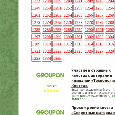
1237
1238
1239
1240
1241
1242
1243
1244
1249
1250
1251
1252
1253
1254
1255
1256
1261
1262
1263
1264
1265
1266
1267
1268
1273
1274
1275
1276
1277
1278
1279
1280
1285
1286
1287
1288
1289
1290
1291
1292
1297
1298
1299
1300
1301
1302
1303
1304
1309
1310
1311
1312
1313
1314
1315
1316
1321
1322
1323
1324
1325
1326
1327
1328
1333
1334
1335
Участие в страшных
квестах с актерами в
компании «Технологи
Квеста».
Рейтинг:
Ввод промокода не требуется. 
доступна для всех пользовател
сайта http://www.groupon.ru/
Уз
больше >>
Прохождение квеста
«Секретные материал