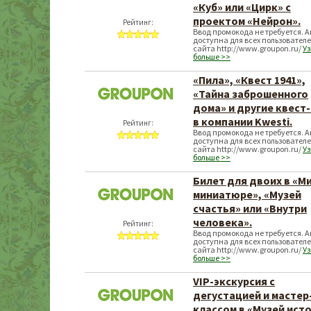
«Куб» или «Цирк» с
проектом «Нейрон».
Рейтинг:
Ввод промокода не требуется. 
доступна для всех пользовател
сайта http://www.groupon.ru/
Уз
больше >>
«Пила», «Квест 1941»,
«Тайна заброшенного
дома» и другие квест
в компании Kwesti.
Рейтинг:
Ввод промокода не требуется. 
доступна для всех пользовател
сайта http://www.groupon.ru/
Уз
больше >>
Билет для двоих в «Ми
миниатюре», «Музей
счастья» или «Внутри
человека».
Рейтинг:
Ввод промокода не требуется. 
доступна для всех пользовател
сайта http://www.groupon.ru/
Уз
больше >>
VIP-экскурсия с
дегустацией и мастер
классом в «Музей ист