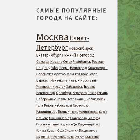
САМЫЕ ПОПУЛЯРНЫЕ
ГОРОДА НА САЙТЕ:
Москва
Санкт-
Петербург
Новосибирск
Екатеринбург
Нижний Новгород
Самара
Казань
Омск
Челябинск
Ростов-
на-Дону
Уфа
Пермь
Волгоград
Красноярск
Воронеж
Саратов
Тольятти
Краснодар
Барнаул
Махачкала
Ижевск
Ярославль
Ульяновск
Иркутск
Хабаровск
Тюмень
Новокузнецк
Оренбург
Кемерово
Пенза
Рязань
Набережные Челны
Астрахань
Липецк
Томск
Тула
Киров
Чебоксары
Сертолово
Калининград
Брянск
Тверь
Магнитогорск
Курск
Иваново
Нижний Тагил
Ставрополь
Белгород
Саранск
Архангельск
Улан-Удэ
Владимир
Сочи
Калуга
Курган
Орёл
Смоленск
Владикавказ
Мурманск
Череповец
Чита
Сургут
Волжский