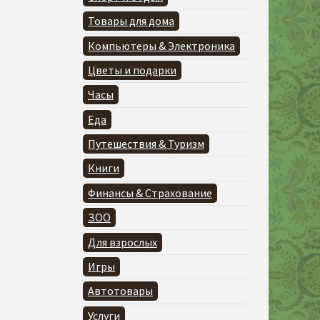
Товары для дома
Компьютеры & Электроника
Цветы и подарки
Часы
Еда
Путешествия & Туризм
Книги
Финансы & Страхование
ЗОО
Для взрослых
Игры
Автотовары
Услуги