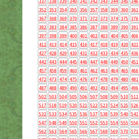
337
338
339
340
341
342
343
344
345
346
352
353
354
355
356
357
358
359
360
361
367
368
369
370
371
372
373
374
375
376
382
383
384
385
386
387
388
389
390
391
397
398
399
400
401
402
403
404
405
406
412
413
414
415
416
417
418
419
420
421
427
428
429
430
431
432
433
434
435
436
442
443
444
445
446
447
448
449
450
451
457
458
459
460
461
462
463
464
465
466
472
473
474
475
476
477
478
479
480
481
487
488
489
490
491
492
493
494
495
496
502
503
504
505
506
507
508
509
510
511
517
518
519
520
521
522
523
524
525
526
532
533
534
535
536
537
538
539
540
541
547
548
549
550
551
552
553
554
555
556
562
563
564
565
566
567
568
569
570
571