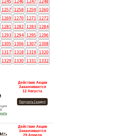
1245
1246
1247
1248
1257
1258
1259
1260
1269
1270
1271
1272
1281
1282
1283
1284
1293
1294
1295
1296
1305
1306
1307
1308
1317
1318
1319
1320
1329
1330
1331
1332
Действие Акции
Заканчивается
12 Августа
я
Получить Скидку!
Акция
ей
нать
Действие Акции
Заканчивается
ы»,
29 Апреля