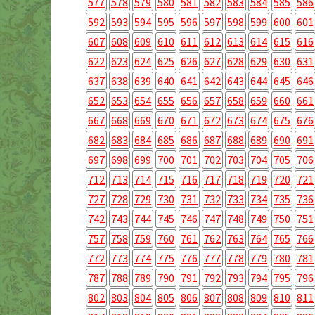
577
578
579
580
581
582
583
584
585
586
592
593
594
595
596
597
598
599
600
601
607
608
609
610
611
612
613
614
615
616
622
623
624
625
626
627
628
629
630
631
637
638
639
640
641
642
643
644
645
646
652
653
654
655
656
657
658
659
660
661
667
668
669
670
671
672
673
674
675
676
682
683
684
685
686
687
688
689
690
691
697
698
699
700
701
702
703
704
705
706
712
713
714
715
716
717
718
719
720
721
727
728
729
730
731
732
733
734
735
736
742
743
744
745
746
747
748
749
750
751
757
758
759
760
761
762
763
764
765
766
772
773
774
775
776
777
778
779
780
781
787
788
789
790
791
792
793
794
795
796
802
803
804
805
806
807
808
809
810
811