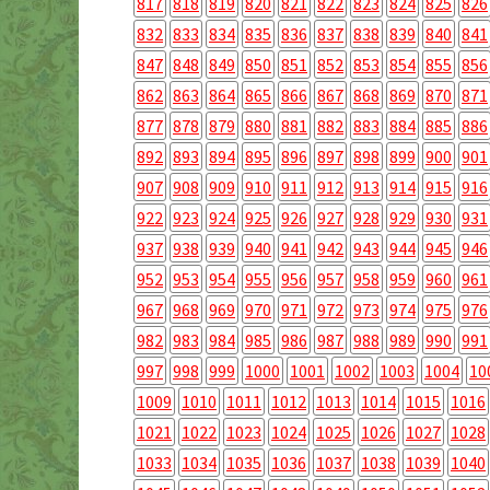
817
818
819
820
821
822
823
824
825
826
832
833
834
835
836
837
838
839
840
841
847
848
849
850
851
852
853
854
855
856
862
863
864
865
866
867
868
869
870
871
877
878
879
880
881
882
883
884
885
886
892
893
894
895
896
897
898
899
900
901
907
908
909
910
911
912
913
914
915
916
922
923
924
925
926
927
928
929
930
931
937
938
939
940
941
942
943
944
945
946
952
953
954
955
956
957
958
959
960
961
967
968
969
970
971
972
973
974
975
976
982
983
984
985
986
987
988
989
990
991
997
998
999
1000
1001
1002
1003
1004
10
1009
1010
1011
1012
1013
1014
1015
1016
1021
1022
1023
1024
1025
1026
1027
1028
1033
1034
1035
1036
1037
1038
1039
1040