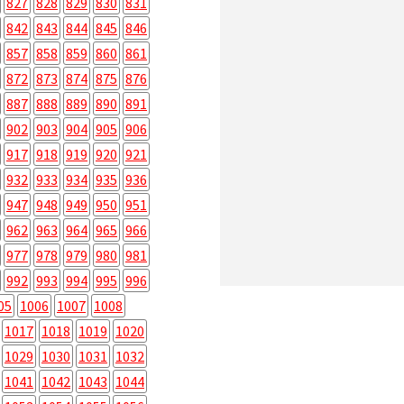
827
828
829
830
831
842
843
844
845
846
857
858
859
860
861
872
873
874
875
876
887
888
889
890
891
902
903
904
905
906
917
918
919
920
921
932
933
934
935
936
947
948
949
950
951
962
963
964
965
966
977
978
979
980
981
992
993
994
995
996
05
1006
1007
1008
1017
1018
1019
1020
1029
1030
1031
1032
1041
1042
1043
1044