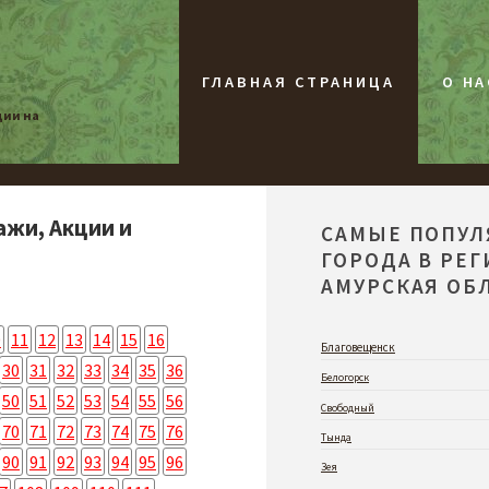
ГЛАВНАЯ СТРАНИЦА
О НА
ции на
ажи, Акции и
САМЫЕ ПОПУ
ГОРОДА В РЕ
АМУРСКАЯ ОБЛ
0
11
12
13
14
15
16
Благовещенск
30
31
32
33
34
35
36
Белогорск
50
51
52
53
54
55
56
Свободный
70
71
72
73
74
75
76
Тында
90
91
92
93
94
95
96
Зея