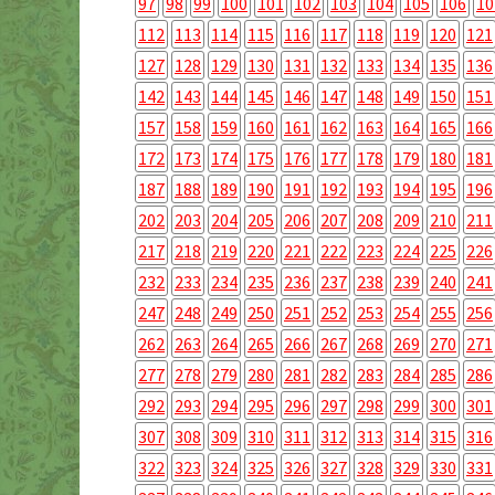
97
98
99
100
101
102
103
104
105
106
10
112
113
114
115
116
117
118
119
120
121
127
128
129
130
131
132
133
134
135
136
142
143
144
145
146
147
148
149
150
151
157
158
159
160
161
162
163
164
165
166
172
173
174
175
176
177
178
179
180
181
187
188
189
190
191
192
193
194
195
196
202
203
204
205
206
207
208
209
210
211
217
218
219
220
221
222
223
224
225
226
232
233
234
235
236
237
238
239
240
241
247
248
249
250
251
252
253
254
255
256
262
263
264
265
266
267
268
269
270
271
277
278
279
280
281
282
283
284
285
286
292
293
294
295
296
297
298
299
300
301
307
308
309
310
311
312
313
314
315
316
322
323
324
325
326
327
328
329
330
331