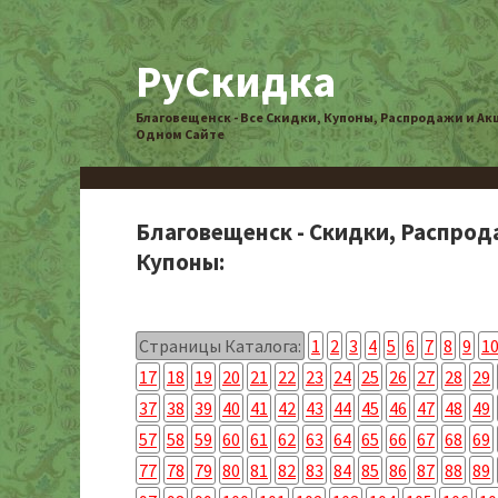
РуСкидка
Благовещенск - Все Скидки, Купоны, Распродажи и Ак
Одном Сайте
Благовещенск - Скидки, Распрод
Купоны:
Страницы Каталога:
1
2
3
4
5
6
7
8
9
1
17
18
19
20
21
22
23
24
25
26
27
28
29
37
38
39
40
41
42
43
44
45
46
47
48
49
57
58
59
60
61
62
63
64
65
66
67
68
69
77
78
79
80
81
82
83
84
85
86
87
88
89