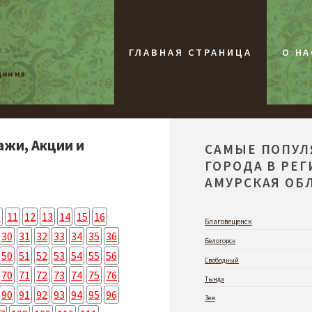
ГЛАВНАЯ СТРАНИЦА
О НА
ции на
ажи, Акции и
САМЫЕ ПОПУ
ГОРОДА В РЕ
АМУРСКАЯ ОБЛ
0
11
12
13
14
15
16
Благовещенск
30
31
32
33
34
35
36
Белогорск
50
51
52
53
54
55
56
Свободный
70
71
72
73
74
75
76
Тында
90
91
92
93
94
95
96
Зея