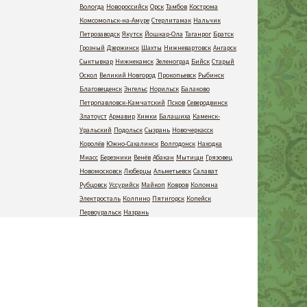
Вологда
Новороссийск
Орск
Тамбов
Кострома
Комсомольск-на-Амуре
Стерлитамак
Нальчик
Петрозаводск
Якутск
Йошкар-Ола
Таганрог
Братск
Грозный
Дзержинск
Шахты
Нижневартовск
Ангарск
Сыктывкар
Нижнекамск
Зеленоград
Бийск
Старый
Оскол
Великий Новгород
Прокопьевск
Рыбинск
Благовещенск
Энгельс
Норильск
Балаково
Петропавловск-Камчатский
Псков
Северодвинск
Златоуст
Армавир
Химки
Балашиха
Каменск-
Уральский
Подольск
Сызрань
Новочеркасск
Королёв
Южно-Сахалинск
Волгодонск
Находка
Миасс
Березники
Венёв
Абакан
Мытищи
Грязовец
Новомосковск
Люберцы
Альметьевск
Салават
Рубцовск
Уссурийск
Майкоп
Ковров
Коломна
Электросталь
Колпино
Пятигорск
Копейск
Первоуральск
Назрань