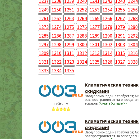
1237
1238
1239
1240
1241
1242
1243
1244
1249
1250
1251
1252
1253
1254
1255
1256
1261
1262
1263
1264
1265
1266
1267
1268
1273
1274
1275
1276
1277
1278
1279
1280
1285
1286
1287
1288
1289
1290
1291
1292
1297
1298
1299
1300
1301
1302
1303
1304
1309
1310
1311
1312
1313
1314
1315
1316
1321
1322
1323
1324
1325
1326
1327
1328
1333
1334
1335
Климатическая техник
скидками!
Ввод промокода не требуется; А
распространяется на определен
товаров;
Узнать больше >>
Рейтинг:
Климатическая техник
скидками!
Ввод промокода не требуется; А
распространяется на определен