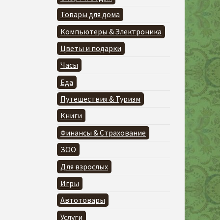
Товары для дома
Компьютеры & Электроника
Цветы и подарки
Часы
Еда
Путешествия & Туризм
Книги
Финансы & Страхование
ЗОО
Для взрослых
Игры
Автотовары
Услуги